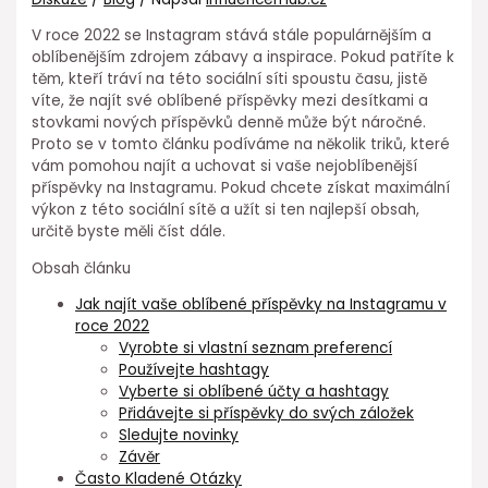
V roce 2022 se Instagram stává stále populárnějším a
oblíbenějším zdrojem zábavy a inspirace. Pokud patříte k
těm, kteří tráví na této sociální síti spoustu času, jistě
víte, že najít své oblíbené příspěvky mezi desítkami a
stovkami nových příspěvků denně může být náročné.
Proto se v tomto článku podíváme na několik triků, které
vám pomohou najít a uchovat si vaše nejoblíbenější
příspěvky na Instagramu. Pokud chcete získat maximální
výkon z této sociální sítě a užít si ten najlepší obsah,
určitě byste měli číst dále.
Obsah článku
Jak najít vaše oblíbené příspěvky na Instagramu v
roce 2022
Vyrobte si vlastní seznam preferencí
Používejte hashtagy
Vyberte si oblíbené účty a hashtagy
Přidávejte si příspěvky do svých záložek
Sledujte novinky
Závěr
Často Kladené Otázky