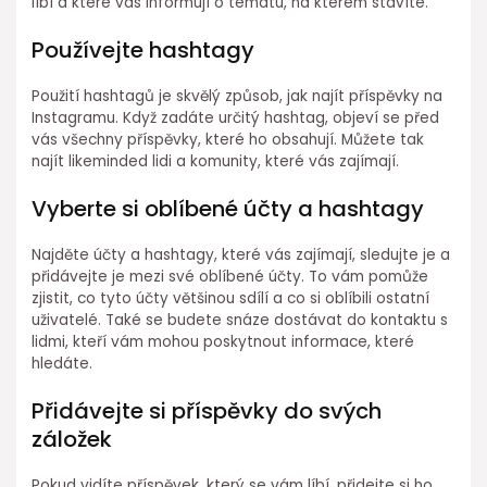
líbí a které vás informují o tématu, na kterém stavíte.
Používejte hashtagy
Použití hashtagů je skvělý způsob, jak najít příspěvky na
Instagramu. Když zadáte určitý hashtag, objeví se před
vás všechny příspěvky, které ho obsahují. Můžete tak
najít likeminded lidi a komunity, které vás zajímají.
Vyberte si oblíbené účty a hashtagy
Najděte účty a hashtagy, které vás zajímají, sledujte je a
přidávejte je mezi své oblíbené účty. To vám pomůže
zjistit, co tyto účty většinou sdílí a co si oblíbili ostatní
uživatelé. Také se budete snáze dostávat do kontaktu s
lidmi, kteří vám mohou poskytnout informace, které
hledáte.
Přidávejte si příspěvky do svých
záložek
Pokud vidíte příspěvek, který se vám líbí, přidejte si ho