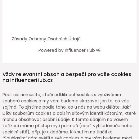
Zásady Ochrany Osobních Údajů
Powered by Influencer Hub 📢
Vždy relevantní obsah a bezpečí pro vaše cookies
na InfluencerHub.cz
Péct nic nemusíte, stačí odkliknout souhlas s využíváním
souborů cookies a my vám budeme ukazovat jen to, co vás
zajímá. To zjistíme podle toho, co u nás na webu děláte. Jak?
Díky souborům cookies a dalším síťovým identifikátorům, které
mohou obsahovat osobní údaje. K těmto údajům na vašem
zařízení máme přístup my i partneři (např. vyhledávače nebo
sociální sítě), příp. je ukládáme. Kliknutím na tlačítko
“Souhlasím” nám svěříte své cookies a my vám budeme moci