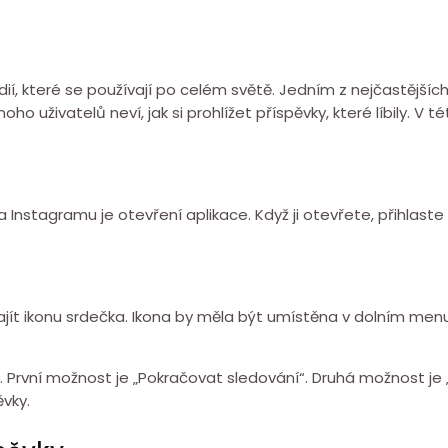
ií, které se používají po celém světě. Jedním z nejčastějšíc
ho uživatelů neví, jak si prohlížet příspěvky, které líbily. V 
a Instagramu je otevření aplikace. Když ji otevřete, přihlast
ít ikonu srdečka. Ikona by měla být umístěna v dolním menu.
. První možnost je „Pokračovat sledování“. Druhá možnost je 
ěvky.