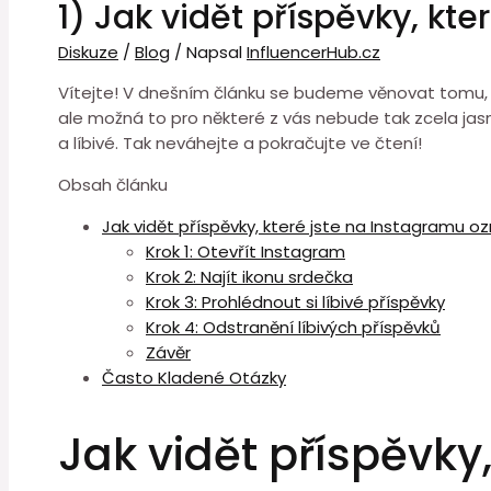
1) Jak vidět příspěvky, kte
Diskuze
/
Blog
/ Napsal
InfluencerHub.cz
Vítejte! V dnešním článku se budeme věnovat tomu, jak 
ale možná to pro některé z vás nebude tak zcela jasn
a líbivé. Tak neváhejte a pokračujte ve čtení!
Obsah článku
Jak vidět příspěvky, které jste na Instagramu ozna
Krok 1: Otevřít Instagram
Krok 2: Najít ikonu srdečka
Krok 3: Prohlédnout si líbivé příspěvky
Krok 4: Odstranění líbivých příspěvků
Závěr
Často Kladené Otázky
Jak vidět příspěvky,