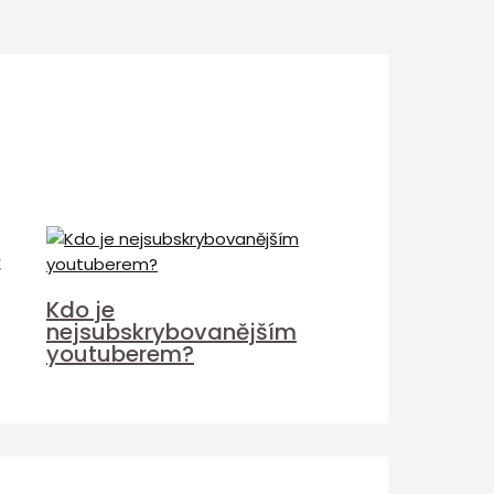
é
Kdo je
nejsubskrybovanějším
youtuberem?