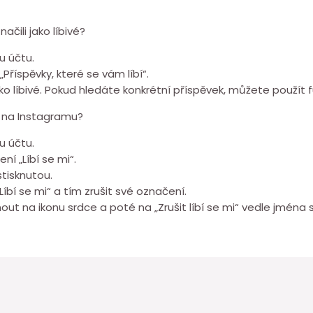
čili jako líbivé?
u účtu.
Příspěvky, které se vám líbí“.
jako líbivé. Pokud hledáte konkrétní příspěvek, můžete použít f
m na Instagramu?
u účtu.
í „Líbí se mi“.
stisknutou.
bí se mi“ a tím zrušit své označení.
out na ikonu srdce a poté na „Zrušit líbí se mi“ vedle jména 