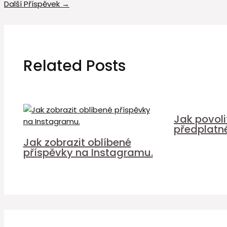
Další Příspěvek
→
Related Posts
Jak povol
předplatn
Jak zobrazit oblíbené
příspěvky na Instagramu.