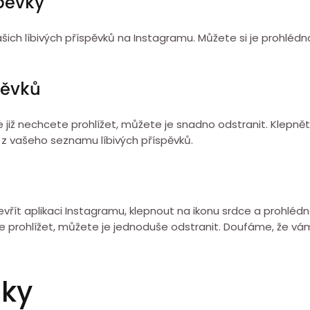
spěvky
šich líbivých příspěvků na Instagramu. Můžete si je prohlédno
pěvků
e již nechcete prohlížet, můžete je snadno odstranit. Klepnět
k z vašeho seznamu líbivých příspěvků.
tevřít aplikaci Instagramu, klepnout na ikonu srdce a prohlédn
ete prohlížet, můžete je jednoduše odstranit. Doufáme, že v
zky