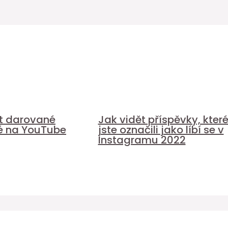
it darované
Jak vidět příspěvky, kter
é na YouTube
jste označili jako líbí se v
Instagramu 2022