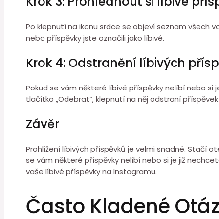
Krok 3: Prohlédnout si líbivé pří
Po klepnutí na ikonu srdce se objeví seznam všech va
nebo příspěvky jste označili jako líbivé.
Krok 4: Odstranění líbivých přís
Pokud se vám některé líbivé příspěvky nelíbí nebo si j
tlačítko „Odebrat“, klepnutí na něj odstraní příspěve
Závěr
Prohlížení líbivých příspěvků je velmi snadné. Stačí o
se vám některé příspěvky nelíbí nebo si je již nechc
vaše líbivé příspěvky na Instagramu.
Často Kladené Otá