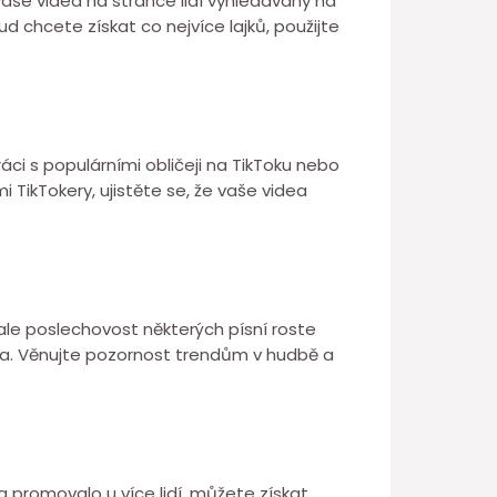
vaše videa na stránce lidí vyhledávány na
kud chcete získat co nejvíce lajků, použijte
áci s populárními obličeji na TikToku nebo
i TikTokery, ujistěte se, že vaše videa
 ale poslechovost některých písní roste
dea. Věnujte pozornost trendům v hudbě a
a promovalo u více lidí, můžete získat