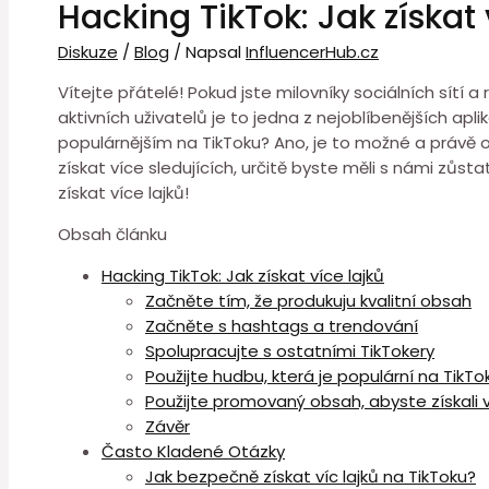
Hacking TikTok: Jak získat 
Diskuze
/
Blog
/ Napsal
InfluencerHub.cz
Vítejte přátelé! Pokud jste milovníky sociálních sítí a
aktivních uživatelů je to jedna z nejoblíbenějších apli
populárnějším na TikToku? Ano, je to možné a právě o
získat více sledujících, určitě byste měli s námi zůst
získat více lajků!
Obsah článku
Hacking TikTok: Jak získat více lajků
Začněte tím, že produkuju kvalitní obsah
Začněte s hashtags a trendování
Spolupracujte s ostatními TikTokery
Použijte hudbu, která je populární na TikTo
Použijte promovaný obsah, abyste získali 
Závěr
Často Kladené Otázky
Jak bezpečně získat víc lajků na TikToku?