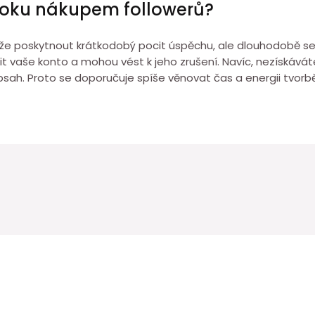
kToku nákupem followerů?
ůže poskytnout krátkodobý pocit úspěchu, ale dlouhodobě se
vaše konto a mohou vést k jeho zrušení. Navíc, nezískáváte
sah. Proto se doporučuje spíše věnovat čas a energii tvorbě