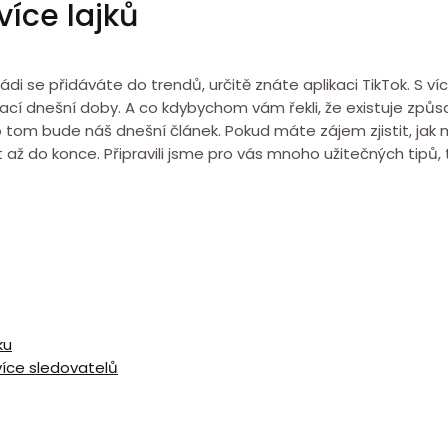
více lajků
 rádi se přidáváte do trendů, určitě znáte aplikaci TikTok. S v
kací dnešní doby. A co kdybychom vám řekli, že existuje způsob
 tom bude náš dnešní článek. Pokud máte zájem zjistit, jak m
at až do konce. Připravili jsme pro vás mnoho užitečných tipů,
ku
více sledovatelů