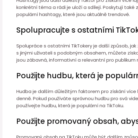
Hashtagy jsou další důležitý faktor pro získání více 
konkrétní téma a rádi je uloží a sdílejí. Poskytují také
populární hashtagy, které jsou aktuálně trendové.
Spolupracujte s ostatními TikTo
Spolupráce s ostatními TikTokery je další způsob, jak
s jinými uživateli s podobným obsahem, můžete získat v
jsou zábavná, informativní a relevantní pro publikum 
Použijte hudbu, která je populár
Hudba je dalším důležitým faktorem pro získání více 
denně. Pokud používáte správnou hudbu pro svá videa,
používejte hudbu, která je populární na TikToku.
Použijte promovaný obsah, abyst
Promovaný obsah na TikToku může být dalším způsobem,