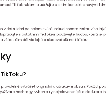
omocí TikTok reklam a udržujte si s tím kontakt s novými lidmi 
h videí s lidmi po celém světě. Pokud chcete získat více lajků
pracujte s ostatními TikTokeri, používejte hudbu, která je p
a získat čím dál víc lajků a sledovatelů na TikToku!
zky
 TikToku?
e pravidelně vytvářet originální a atraktivní obsah. Použití p
užíváte hashtagy, vyberte ty nejrelevantnější a sledujete i