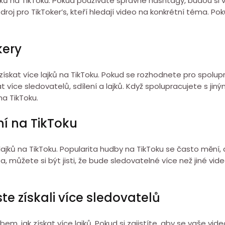
lajků na TikToku. Pokud používáte správné hashtagy, budou si 
 zdroj pro TikToker’s, kteří hledají video na konkrétní téma. Po
kery
 získat více lajků na TikToku. Pokud se rozhodnete pro spolupr
íce sledovatelů, sdílení a lajků. Když spolupracujete s jiným
na TikToku.
ní na TikToku
lajků na TikToku. Popularita hudby na TikToku se často mění,
 můžete si být jisti, že bude sledovatelné více než jiné vi
e získali více sledovatelů
 jak získat více lajků. Pokud si zajistíte, aby se vaše vide