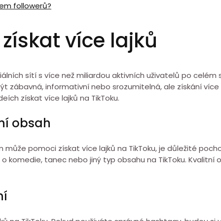
pem followerů?
získat více lajků
lních sítí s více než miliardou aktivních uživatelů po celém
ýt zábavná, informativní nebo srozumitelná, ale získání více
ích získat více lajků na TikToku.
tní obsah
může pomoci získat více lajků na TikToku, je důležité pochop
ná o komedie, tanec nebo jiný typ obsahu na TikToku. Kvalitní
ní