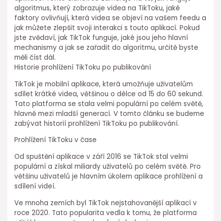
algoritmus, který zobrazuje videa na TikToku, jaké
faktory ovlivňují, která videa se objeví na vašem feedu a
jak můžete zlepšit svoji interakci s touto aplikací. Pokud
jste zvědaví, jak TikTok funguje, jaké jsou jeho hlavní
mechanismy a jak se zařadit do algoritmu, určitě byste
měli číst dál.
Historie prohlížení TikToku po publikování
TikTok je mobilní aplikace, která umožňuje uživatelům
sdílet krátké videa, většinou o délce od 15 do 60 sekund.
Tato platforma se stala velmi populární po celém světě,
hlavně mezi mladší generací. V tomto článku se budeme
zabývat historií prohlížení TikToku po publikování.
Prohlížení TikToku v čase
Od spuštění aplikace v září 2016 se TikTok stal velmi
populární a získal miliardy uživatelů po celém světě. Pro
většinu uživatelů je hlavním úkolem aplikace prohlížení a
sdílení videí.
Ve mnoha zemích byl TikTok nejstahovanější aplikací v
roce 2020. Tato popularita vedla k tomu, že platforma