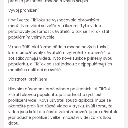
přitáhla pozornost mnoha různých skupin.
Vývoj prohlížení
První verze TikToku se vyznačovala obrovským
množstvím videí se zvířaty a iluzemi. Tyto videa
přitahovaly pozornost uživatelů, a tak se TikTok stal
populárním velmi rychle.
V roce 2019 platforma přidala mnoho nových funkcí,
které umožňovaly uživatelům vytvářet kreativnější a
sofistikovanější videa. Tyto nové funkce přinesly svou
popularitu, a TikTok se stal jednou z nejpopulárnějších
mobilních aplikací na světě.
Vlastnosti prohlížení
Hlavním důvodem, proč během posledních let TikTok
získal takovou popularitu, je snadnost a rychlost
prohlížení videí. Když uživatel spustí aplikaci, může se
okamžitě prohlížet různé videa v trysku. Kvůli tomu, že
videa jsou krátká a často velmi zábavná, je pro uživatele
jednoduché prohlížet velké množství videí za krátkou
dobu.