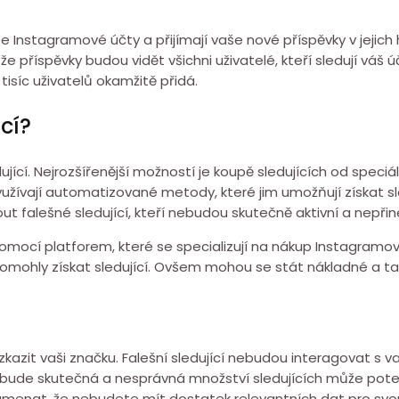
aše Instagramové účty a přijímají vaše nové příspěvky v jejic
e příspěvky budou vidět všichni uživatelé, kteří sledují váš 
 tisíc uživatelů okamžitě přidá.
cí?
jící. Nejrozšířenější možností je koupě sledujících od speciál
yužívají automatizované metody, které jim umožňují získat sl
ut falešné sledující, kteří nebudou skutečně aktivní a nepř
 pomocí platforem, které se specializují na nákup Instagramo
ohly získat sledující. Ovšem mohou se stát nákladné a tak
e zkazit vaši značku. Falešní sledující nebudou interagovat
ebude skutečná a nesprávná množství sledujících může potenci
namenat, že nebudete mít dostatek relevantních dat pro svo