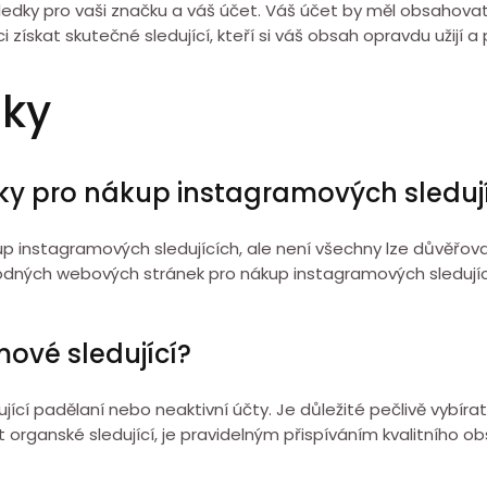
edky pro vaši značku a váš účet. Váš účet by měl obsahovat 
 získat skutečné sledující, kteří si váš obsah opravdu užijí a 
zky
nky pro nákup instagramových sleduj
up instagramových sledujících, ale není všechny lze důvěřov
odných webových stránek pro nákup instagramových sledujíc
ové sledující?
cí padělaní nebo neaktivní účty. Je důležité pečlivě vybíra
organské sledující, je pravidelným přispíváním kvalitního ob