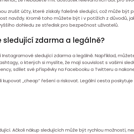
u zrušit účty, které získaly falešné sledující, což může být p
nost navždy. Kromě toho můžete být i v potížích z důvodů, ja
vyššího dohledu ze středisk pro bezpečnost uživatelů.
é sledující zdarma a legálně?
í Instagramové sledující zdarma a legálně. Například, můžete z
htagy, o kterých si myslíte, že mají souvislost s vašimi sledu
uency, sdílet své příspěvky na Facebooku a Twitteru a nakone
nežli kupovat „cheap“ řešení a riskovat. Legální cesta poskyt
ující. Ačkoli nákup sledujících může být rychlou možností, 