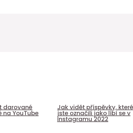
it darované
Jak vidět příspěvky, kter
é na YouTube
jste označili jako líbí se v
Instagramu 2022