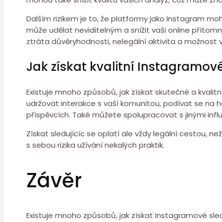
Dalším rizikem je to, že platformy jako Instagram moho
může udělat neviditelným a snížit vaši online přítom
ztráta důvěryhodnosti, nelegální aktivita a možnost 
Jak získat kvalitní Instagramov
Existuje mnoho způsobů, jak získat skutečné a kvalitn
udržovat interakce s vaší komunitou, podívat se na has
příspěvcích. Také můžete spolupracovat s jinými infl
Získat sledujícíc se oplatí ale vždy legální cestou, 
s sebou rizika užívání nekalých praktik.
Závěr
Existuje mnoho způsobů, jak získat Instagramové sled