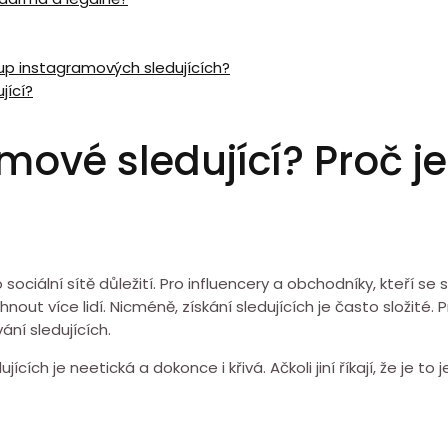
up instagramových sledujících?
jící?
mové sledující? Proč je
ociální sítě důležití. Pro influencery a obchodníky, kteří se
nout více lidí. Nicméně, získání sledujících je často složité.
ní sledujících.
cích je neetická a dokonce i křivá. Ačkoli jiní říkají, že je to