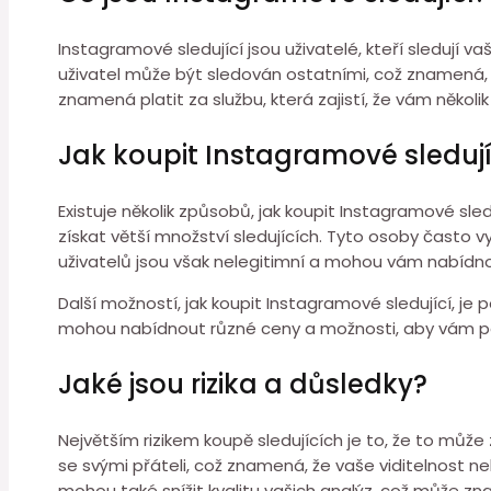
Instagramové sledující jsou uživatelé, kteří sledují v
uživatel může být sledován ostatními, což znamená, ž
znamená platit za službu, která zajistí, že vám několik
Jak koupit Instagramové sledují
Existuje několik způsobů, jak koupit Instagramové sledu
získat větší množství sledujících. Tyto osoby často v
uživatelů jsou však nelegitimní a mohou vám nabídno
Další možností, jak koupit Instagramové sledující, je
mohou nabídnout různé ceny a možnosti, aby vám pom
Jaké jsou rizika a důsledky?
Největším rizikem koupě sledujících je to, že to můž
se svými přáteli, což znamená, že vaše viditelnost n
mohou také snížit kvalitu vašich analýz, což může z