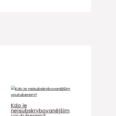
é
Kdo je
nejsubskrybovanějším
youtuberem?