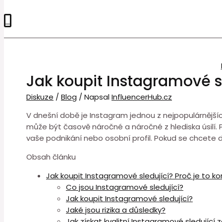
0
Jak koupit Instagramové s
Diskuze
/
Blog
/ Napsal
InfluencerHub.cz
V dnešní době je Instagram jednou z nejpopulárnějšíc
může být časově náročné a náročné z hlediska úsilí.
vaše podnikání nebo osobní profil. Pokud se chcete 
Obsah článku
Jak koupit Instagramové sledující? Proč je to k
Co jsou Instagramové sledující?
Jak koupit Instagramové sledující?
Jaké jsou rizika a důsledky?
Jak získat kvalitní Instagramové sledující