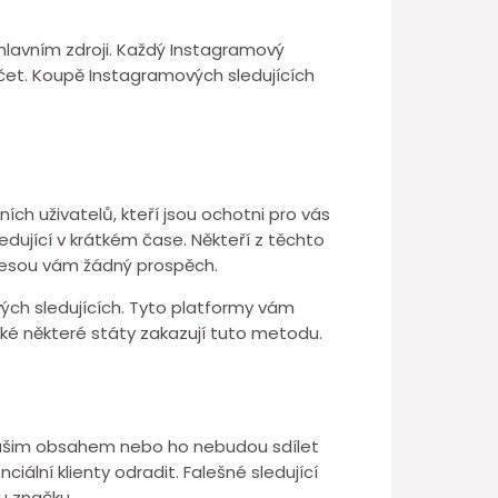
h hlavním zdroji. Každý Instagramový
účet. Koupě Instagramových sledujících
ních uživatelů, kteří jsou ochotni pro vás
edující v krátkém čase. Někteří z těchto
inesou vám žádný prospěch.
vých sledujících. Tyto platformy vám
é některé státy zakazují tuto metodu.
 s vašim obsahem nebo ho nebudou sdílet
ální klienty odradit. Falešné sledující
u značku.