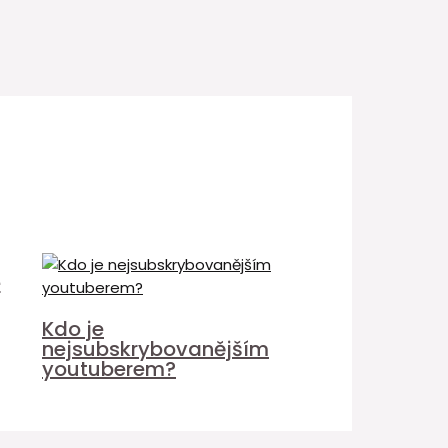
é
Kdo je
nejsubskrybovanějším
youtuberem?