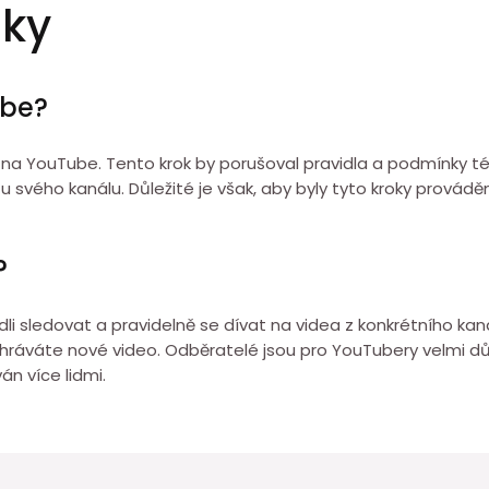
zky
ube?
na YouTube. Tento krok by porušoval pravidla a podmínky té
u svého kanálu. Důležité je však, aby byly tyto kroky provád
?
dli sledovat a pravidelně se dívat na videa z konkrétního k
hráváte nové video. Odběratelé jsou pro YouTubery velmi důl
án více lidmi.