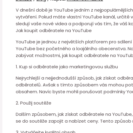
V dnešní době je YouTube jedním z nejpopulárnějších méd
vytváření. Pokud máte vlastní YouTube kanál, určitě ví
sledují vaše nové videa a podporují vás tím, že váš k
Jak koupit odběratele na YouTube
YouTube je jednou z největších platforem pro sdílení v
YouTube bez početného a loajálního obecenstva. Naš
zabývat možnostmi, jak koupit odběratele na YouTub
1. Kup si odběratele jako marketingovou službu
Nejrychlejší a nejjednodušší způsob, jak získat odběra
odběratelů. Avšak s tímto způsobem vás mohou potka
obsahem. Navíc byste mohli porušovat podmínky Yo
2. Použij soutěže
Dalším způsobem, jak získat odběratele na YouTube, 
se do soutěže zapojit a nabízet ceny. Tento způsob
3. Vytvářejte kvalitní obsah