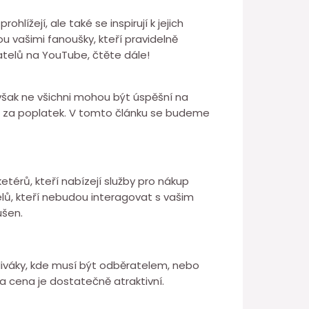
lížejí, ale také se inspirují k jejich
ou vašimi fanoušky, kteří pravidelně
ratelů na YouTube, čtěte dále!
 Avšak ne všichni mohou být úspěšní na
i za poplatek. V tomto článku se budeme
etérů, kteří nabízejí služby pro nákup
lů, kteří nebudou interagovat s vašim
ušen.
diváky, kde musí být odběratelem, nebo
 cena je dostatečně atraktivní.