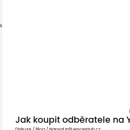
0
Jak koupit odběratele na
Diskuze
/
Blog
/ Napsal
InfluencerHub.cz