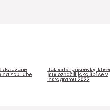
it darované
Jak vidět příspěvky, kter
é na YouTube
jste označili jako líbí se v
Instagramu 2022