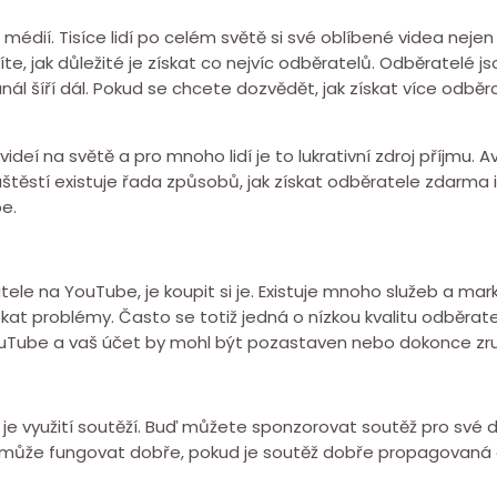
ií. Tisíce lidí po celém světě si své oblíbené videa nejen proh
te, jak důležité je získat co nejvíc odběratelů. Odběratelé js
anál šíří dál. Pokud se chcete dozvědět, jak získat více odbě
ideí na světě a pro mnoho lidí je to lukrativní zdroj příjmu.
těstí existuje řada způsobů, jak získat odběratele zdarma 
e.
tele na YouTube, je koupit si je. Existuje mnoho služeb a mark
t problémy. Často se totiž jedná o nízkou kvalitu odběrate
uTube a vaš účet by mohl být pozastaven nebo dokonce zr
je využití soutěží. Buď můžete sponzorovat soutěž pro své 
 může fungovat dobře, pokud je soutěž dobře propagovaná a