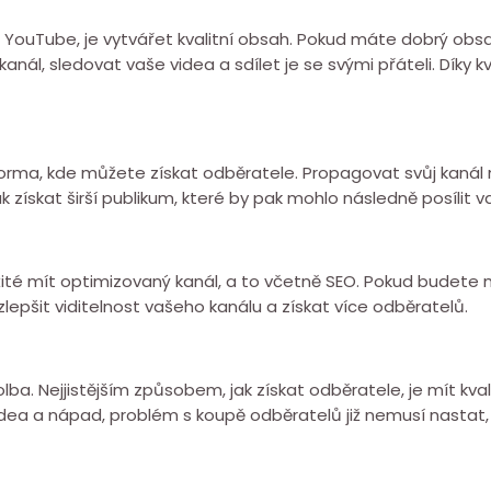
YouTube, je vytvářet kvalitní obsah. Pokud máte dobrý obsa
anál, sledovat vaše videa a sdílet je se svými přáteli. Díky
forma, kde můžete získat odběratele. Propagovat svůj kanál na
ak získat širší publikum, které by pak mohlo následně posíli
ité mít optimizovaný kanál, a to včetně SEO. Pokud budete 
lepšit viditelnost vašeho kanálu a získat více odběratelů.
lba. Nejjistějším způsobem, jak získat odběratele, je mít kval
dea a nápad, problém s koupě odběratelů již nemusí nastat, 