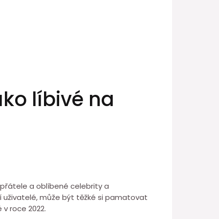
ako líbivé na
é přátele a oblíbené celebrity a
í uživatelé, může být těžké si pamatovat
é v roce 2022.