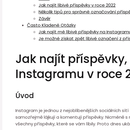
Jak najít líbivé příspěvky v roce 2022
Několik tipů pro správné označování přísp
Závěr
Často Kladené Otázky
Jak najít mé líbivé příspěvky na Instagram
Je možné získat zpět líbivé označení z př
Jak najít příspěvky,
Instagramu v roce 
Úvod
Instagram je jednou z nejoblíbenějších sociálních sítí 
samozřejmě lájkují a komentují příspěvky. Nicméně s 
všechny příspěvky, které se vám líbily. Proto dnes ukáž