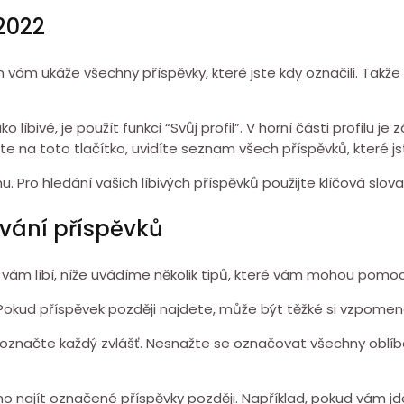
 2022
vám ukáže všechny příspěvky, které jste kdy označili. Takže 
ako líbivé, je použít funkci “Svůj profil”. V horní části profil
te na toto tlačítko, uvidíte seznam všech příspěvků, které jst
 Pro hledání vašich líbivých příspěvků použijte klíčová slova,
ování příspěvků
vám líbí, níže uvádíme několik tipů, které vám mohou pomoc
 Pokud příspěvek později najdete, může být těžké si vzpomenout
, označte každý zvlášť. Nesnažte se označovat všechny oblí
 najít označené příspěvky později. Například, pokud vám jde 