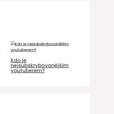
é
Kdo je
nejsubskrybovanějším
youtuberem?