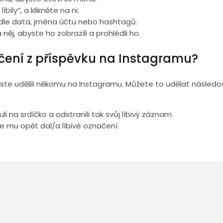
ily“, a klikněte na ni.
podle data, jména účtu nebo hashtagů.
něj, abyste ho zobrazili a prohlédli ho.
ačení z příspěvku na Instagramu?
 jste udělili někomu na Instagramu. Můžete to udělat následo
li na srdíčko a odstranili tak svůj líbivý záznam.
e mu opět dal/a líbivé označení.