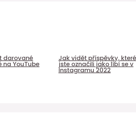
it darované
Jak vidět příspěvky, kter
é na YouTube
jste označili jako líbí se v
Instagramu 2022