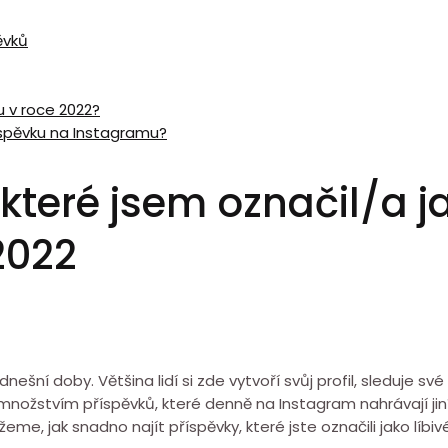
ěvků
u v roce 2022?
íspěvku na Instagramu?
 které jsem označil/a j
2022
dnešní doby. Většina lidí si zde vytvoří svůj profil, sleduje sv
množstvím příspěvků, které denně na Instagram nahrávají jin
eme, jak snadno najít příspěvky, které jste označili jako líbiv