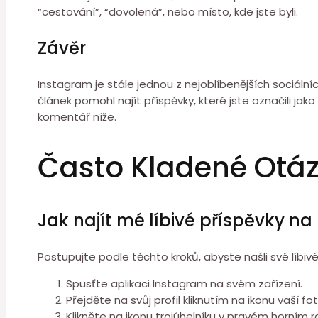
“cestování”, “dovolená”, nebo místo, kde jste byli.
Závěr
Instagram je stále jednou z nejoblíbenějších sociáln
článek pomohl najít příspěvky, které jste označili ja
komentář níže.
Často Kladené Otá
Jak najít mé líbivé příspěvky n
Postupujte podle těchto kroků, abyste našli své líbiv
Spusťte aplikaci Instagram na svém zařízení.
Přejděte na svůj profil kliknutím na ikonu vaší 
Klikněte na ikonu trojúhelníku v pravém horním 