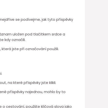
nejdříve se podívejme, jak tyto příspěvky
u je záznam uložen pod tlačítkem srdce a
e kdy označili.
 která jste při označování použili.
i.
, na které příspěvky jste klikli.
bené příspěvky najednou, mohlo by to
o cestování, použijte klíčová slova jako