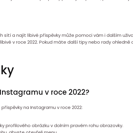
ích sítí a najít líbivé příspěvky může pomoci vám i dalším u
ko líbivé v roce 2022. Pokud máte další tipy nebo rady ohled
zky
a Instagramu v roce 2022?
é příspěvky na Instagramu v roce 2022:
fotky profilového obrázku v dolním pravém rohu obrazovky.
rohu, abyste otevřeli menu.