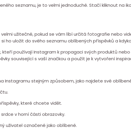
beného seznamu, je to velmi jednoduché. Stačí kliknout na ik
lmi užitečné, pokud se vám líbí určitá fotografie nebo video
e si ho uložit do svého seznamu oblíbených příspěvků a kdyko
 kteří používají Instagram k propagaci svých produktů nebo 
pěvky související s vaší značkou a použít je k vytvoření inspir
 na Instagramu stejným způsobem, jako najdete své oblíbené
čtu.
příspěvky, které chcete vidět.
nu srdce v horní části obrazovky.
ný uživatel označené jako oblíbené.