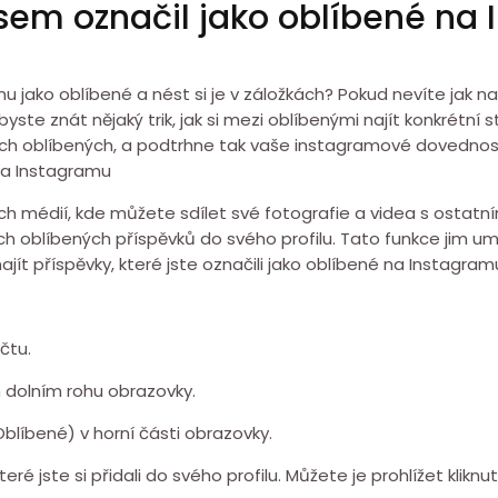
 jsem označil jako oblíbené na
u jako oblíbené a nést si je v záložkách? Pokud nevíte jak n
 byste znát nějaký trik, jak si mezi oblíbenými najít konkrétní 
ách oblíbených, a podtrhne tak vaše instagramové dovednost
 na Instagramu
ch médií, kde můžete sdílet své fotografie a videa s ostatní
ch oblíbených příspěvků do svého profilu. Tato funkce jim umo
jít příspěvky, které jste označili jako oblíbené na Instagram
čtu.
ém dolním rohu obrazovky.
 (Oblíbené) v horní části obrazovky.
teré jste si přidali do svého profilu. Můžete je prohlížet kli