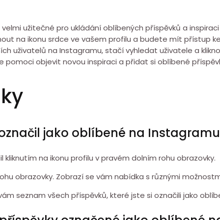
velmi užitečné pro ukládání oblíbených příspěvků a inspirac
iknout na ikonu srdce ve vašem profilu a budete mít přístup
h uživatelů na Instagramu, stačí vyhledat uživatele a kliknout
pomoci objevit novou inspiraci a přidat si oblíbené příspě
zky
 označil jako oblíbené na Instagram
il kliknutím na ikonu profilu v pravém dolním rohu obrazovky.
m rohu obrazovky. Zobrazí se vám nabídka s různými možnostm
ám seznam všech příspěvků, které jste si označili jako oblíb