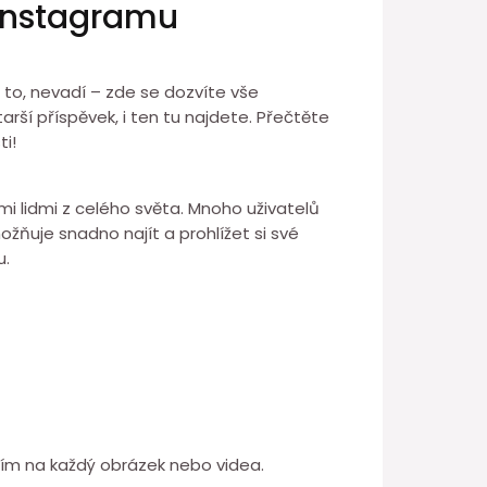
 Instagramu
a to, nevadí – zde se dozvíte vše
starší příspěvek, i ten tu najdete. Přečtěte
i!
mi lidmi z celého světa. Mnoho uživatelů
žňuje snadno najít a prohlížet si své
u.
knutím na každý obrázek nebo videa.