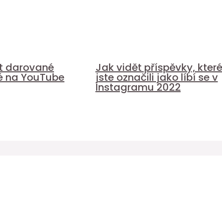
it darované
Jak vidět příspěvky, kter
é na YouTube
jste označili jako líbí se v
Instagramu 2022