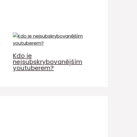
é
Kdo je
nejsubskrybovanějším
youtuberem?