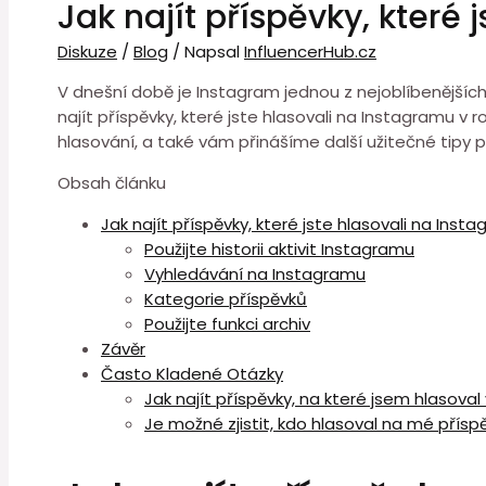
Jak najít příspěvky, které
Diskuze
/
Blog
/ Napsal
InfluencerHub.cz
V dnešní době je Instagram jednou z nejoblíbenějších 
najít příspěvky, které jste hlasovali na Instagramu v
hlasování, a také vám přinášíme další užitečné tipy pr
Obsah článku
Jak najít příspěvky, které jste hlasovali na Inst
Použijte historii aktivit Instagramu
Vyhledávání na Instagramu
Kategorie příspěvků
Použijte funkci archiv
Závěr
Často Kladené Otázky
Jak najít příspěvky, na které jsem hlasova
Je možné zjistit, kdo hlasoval na mé přís