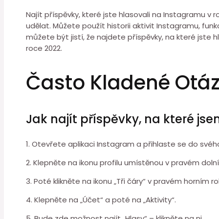
Najít příspěvky, které jste hlasovali na Instagramu v 
udělat. Můžete použít historii aktivit Instagramu, fun
můžete být jistí, že najdete příspěvky, na které jste
roce 2022.
Často Kladené Otá
Jak najít příspěvky, na které j
1. Otevřete aplikaci Instagram a přihlaste se do svéh
2. Klepněte na ikonu profilu umístěnou v pravém doln
3. Poté klikněte na ikonu „Tři čáry“ v pravém horním 
4. Klepněte na „Účet“ a poté na „Aktivity“.
5. Bude zde možnost najít „Hlasy“ – klikněte na ni.