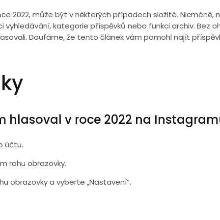
roce 2022, může být v některých případech složité. Nicméně, na
kci vyhledávání, kategorie příspěvků nebo funkci archiv. Bez o
 hlasovali. Doufáme, že tento článek vám pomohl najít příspěvk
zky
sem hlasoval v roce 2022 na Instagra
o účtu.
ím rohu obrazovky.
rohu obrazovky a vyberte „Nastavení“.