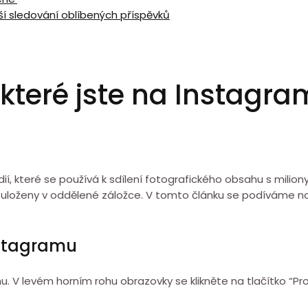
ější sledování oblíbených příspěvků
 které jste na Instagram
ií, které se používá k sdílení fotografického obsahu s milion
 uloženy v oddělené záložce. V tomto článku se podíváme na to
Instagramu
. V levém horním rohu obrazovky se klikněte na tlačítko “Prof