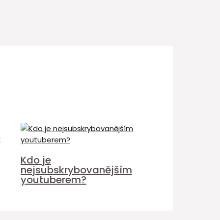
é
Kdo je
nejsubskrybovanějším
youtuberem?