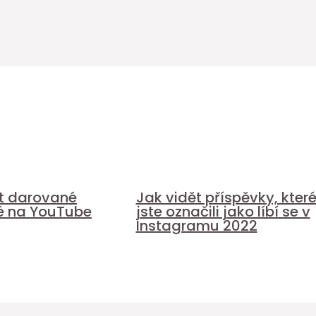
it darované
Jak vidět příspěvky, kter
é na YouTube
jste označili jako líbí se v
Instagramu 2022