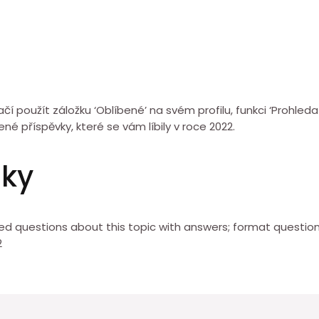
čí použít záložku ‘Oblíbené’ na svém profilu, funkci ‘Prohled
né příspěvky, které se vám líbily v roce 2022.
zky
 questions about this topic with answers; format questions
2