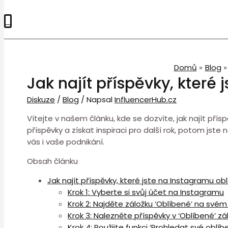
0
Domů
Blog
Jak najít příspěvky, které 
Diskuze
/
Blog
/ Napsal
InfluencerHub.cz
Vítejte v našem článku, kde se dozvíte, jak najít přís
příspěvky a získat inspiraci pro další rok, potom jste
vás i vaše podnikání.
Obsah článku
Jak najít příspěvky, které jste na Instagramu oblí
Krok 1: Vyberte si svůj účet na Instagramu
Krok 2: Najděte záložku ‘Oblíbené’ na svém 
Krok 3: Nalezněte příspěvky v ‘Oblíbené’ z
Krok 4: Použijte funkci ‘Prohledat své oblíb