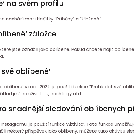
é’ na svém profilu
 se nachází mezi tlačítky “Příběhy” a “Uložené”.
blíbené’ záložce
které jste označili jako oblíbené. Pokud chcete najít oblíbené
a.
t své oblíbené’
 jako oblíbené v roce 2022, je použití funkce “Prohledat své o
příklad jména uživatelů, hashtagy atd.
’ pro snadnější sledování oblíbených 
nstagramu, je použití funkce ‘Aktivita’. Tato funkce umožňuj
i některý příspěvek jako oblíbený, můžete tuto aktivitu sledo