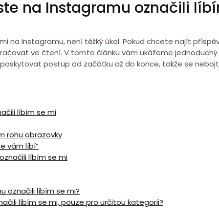
jste na Instagramu označili líb
 mi na Instagramu, není těžký úkol. Pokud chcete najít příspě
 pokračovat ve čtení. V tomto článku vám ukážeme jednoduchý 
 poskytovat postup od začátku až do konce, takže se nebojt
ačili líbím se mi
ním rohu obrazovky
e vám líbí“
označili líbím se mi
u označili líbím se mi?
ačili líbím se mi, pouze pro určitou kategorii?