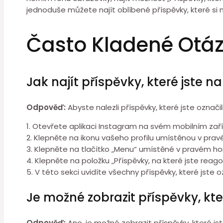
jednoduše můžete najít oblíbené příspěvky, které si 
Často Kladené Otá
Jak najít příspěvky, které jste n
Odpověď:
Abyste nalezli příspěvky, které jste označi
1. Otevřete aplikaci Instagram na svém mobilním zaří
2. Klepněte na ikonu vašeho profilu umístěnou v pra
3. Klepněte na tlačítko „Menu“ umístěné v pravém hor
4. Klepněte na položku „Příspěvky, na které jste reagov
5. V této sekci uvidíte všechny příspěvky, které jste oz
Je možné zobrazit příspěvky, kter
Odpověď:
Ano, je možné zobrazit příspěvky, které js