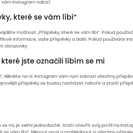
é vám Instagram nabízí.
ky, které se vám líbí“
jděte možnost „Příspěvky, které se vám líbí“. Pokud používá
filové informace, vaše příspěvky a další. Pokud používáte In
ti obrazovky.
které jste označili líbím se mi
, klikněte na ni. Instagram vám nyní zobrazí všechny příspěvky
nejnovější příspěvky se budou nacházet nahoře a starší přísp
m se mi, je velmi jednoduché. Stačí otevřít svůj profil na Inst
se vám líbí“, kliknout na ni a prohlédnout si všechny příspěvk