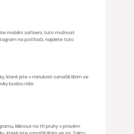
te mobilní zařízení, tuto možnost
stagram na počítači, najdete tuto
, které jste v minulosti označili líbím se
ěvky budou níže.
agramu, kliknout na tři pruhy v pravém
y, které jste označili líbím se mi. Takto