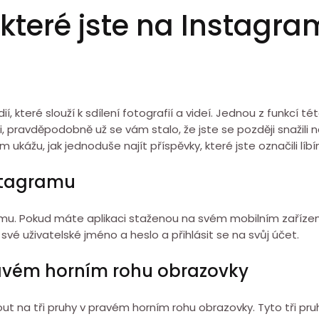
 které jste na Instagra
í, které slouží k sdílení fotografií a videí. Jednou z funkcí t
, pravděpodobně už se vám stalo, že jste se později snažili n
ukážu, jak jednoduše najít příspěvky, které jste označili líbí
nstagramu
mu. Pokud máte aplikaci staženou na svém mobilním zařízení,
é uživatelské jméno a heslo a přihlásit se na svůj účet.
 pravém horním rohu obrazovky
ut na tři pruhy v pravém horním rohu obrazovky. Tyto tři pru