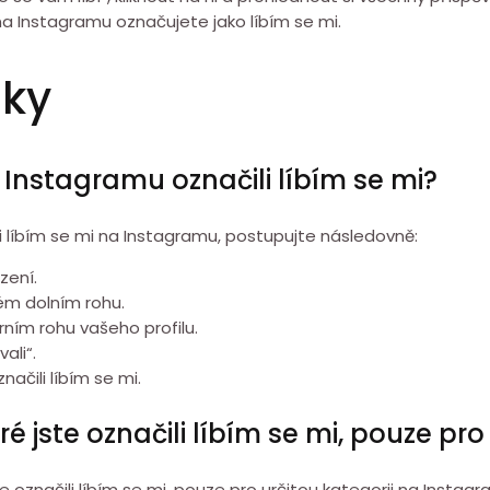
na Instagramu označujete jako líbím se mi.
zky
a Instagramu označili líbím se mi?
li líbím se mi na Instagramu, postupujte následovně:
zení.
vém dolním rohu.
ním rohu vašeho profilu.
ali“.
načili líbím se mi.
é jste označili líbím se mi, pouze pro
te označili líbím se mi, pouze pro určitou kategorii na Insta