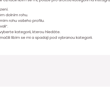
zení.
vém dolním rohu.
ním rohu vašeho profilu.
ali“.
 vyberte kategorii, kterou hledáte.
značili líbím se mi a spadají pod vybranou kategorii.