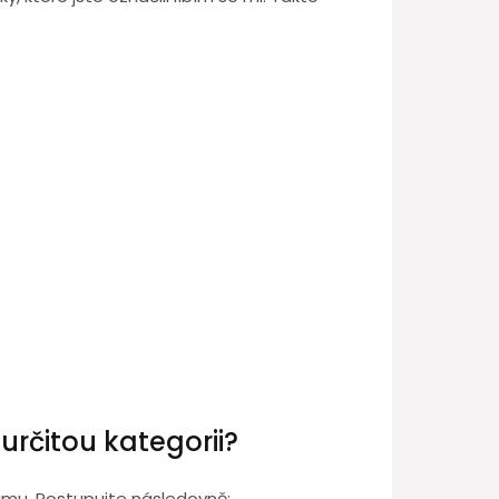
 určitou kategorii?
gramu. Postupujte následovně: