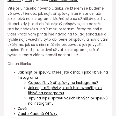
Vítejte u našeho nového článku, ve kterém se budeme
věnovat tématu, jak najít příspěvky, které jste označili
jako líbivé na Instagramu. Možná jste se už někdy ocitli v
situaci, kdy jste si oblíbili nějaký příspěvek, ale později
jste ho nedokázali najít mezi ostatními fotografiemi a
videi. Proto vám přinášíme návod na to, jak jednoduše a
rychle najít všechny tyto oblíbené příspěvky a navíc vám
ukážeme, jak se s nimi můžete pracovat a jak je využít
naplno. Pokud jste aktivní uživatel Instagramu, určitě
byste si tento článek neměli nechat ujít!
Obsah článku
Jak najít příspěvky, které jste označili jako líbivé, na
Instagramu
Co jsou líbivé příspěvky na Instagramu?
Jak najít příspěvky, které jste označili jako
líbivé na Instagramu
Tipy na lepší správu vašich líbivých příspěvků
na Instagramu
Závěr
Často Kladené Otázky