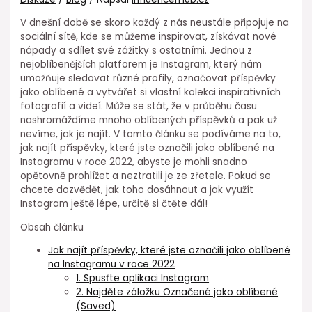
V dnešní době se skoro každý z nás neustále připojuje na
sociální sítě, kde se můžeme inspirovat, získávat nové
nápady a sdílet své zážitky s ostatními. Jednou z
nejoblíbenějších platforem je Instagram, který nám
umožňuje sledovat různé profily, označovat příspěvky
jako oblíbené a vytvářet si vlastní kolekci inspirativních
fotografií a videí. Může se stát, že v průběhu času
nashromáždíme mnoho oblíbených příspěvků a pak už
nevíme, jak je najít. V tomto článku se podíváme na to,
jak najít příspěvky, které jste označili jako oblíbené na
Instagramu v roce 2022, abyste je mohli snadno
opětovně prohlížet a neztratili je ze zřetele. Pokud se
chcete dozvědět, jak toho dosáhnout a jak využít
Instagram ještě lépe, určitě si čtěte dál!
Obsah článku
Jak najít příspěvky, které jste označili jako oblíbené
na Instagramu v roce 2022
1. Spusťte aplikaci Instagram
2. Najděte záložku Označené jako oblíbené
(Saved)