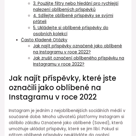
3. Použijte filtry nebo hledání pro rychlejší
nalezení oblíbených příspěvků
4. Sdílejte oblíbené příspěvky se svými
přáteli
5. Ukládejte si oblíbené příspěvky do
osobních kolekcí
Často Kladené Otázky
Jak najít příspěvky označené jako oblíbené
na Instagramu v roce 2022?
Jak zrušit označení oblíbeného příspěvku na
Instagramu v roce 2022?
Jak najít příspěvky, které jste
označili jako oblíbené na
Instagramu v roce 2022
Instagram je jedním z nejoblíbenějších sociálních médií v
současné době. Mnoho uživatelů platformy Instagram si
oblíbilo záložku Označené jako oblíbené (Saved), která
umožňuje ukládat příspěvky, které se jim líbí. Pokud si
přitom oblíbené příspěvky neukládáte do osobní