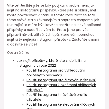
Vítejte! Jestliže jste se kdy potýkali s problémem, jak
najít na Instagramu příspěvky, které jste si oblíbili, měli
byste pokračovat v čtení. V tomto roce 2022 se toto
téma stává stále závažnějším a naprosto chápeme, jak
frustrující to může být, když se snažíte najít své oblíbené
příspěvky a nedaří se vám to. Proto jsme pro vás
připravili několik užitečných tipů, které vám pomohou
najít si ty nejlepší Instagram příspěvky. Zůstaňte s námi
a dozvíte se více!
Obsah článku
Jak najít příspěvky, které jste si oblíbili, na
Instagramu v roce 2022
Použití Instagramu pro vyhledávání
oblíbených příspěvků
Použití Instagramu pro filtrování příspěvků
Použití Instagramu k oznámení oblíbených
příspěvků
Použití Instagramu k návštěvě profilu
uživatele
Použití Instagramu ke sledování klíčových