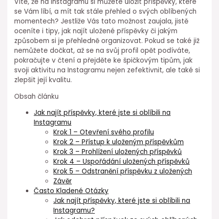
Víte, že na Instagramu si můžete uložit příspěvky, které
se Vám líbí, a mít tak stále přehled o svých oblíbených
momentech? Jestliže Vás tato možnost zaujala, jistě
oceníte i tipy, jak najít uložené příspěvky či jakým
způsobem si je přehledně organizovat. Pokud se také již
nemůžete dočkat, až se na svůj profil opět podíváte,
pokračujte v čtení a přejděte ke špičkovým tipům, jak
svoji aktivitu na Instagramu nejen zefektivnit, ale také si
zlepšit její kvalitu.
Obsah článku
Jak najít příspěvky, které jste si oblíbili na
Instagramu
Krok 1 – Otevření svého profilu
Krok 2 – Přístup k uloženým příspěvkům
Krok 3 – Prohlížení uložených příspěvků
Krok 4 – Uspořádání uložených příspěvků
Krok 5 – Odstranění příspěvku z uložených
Závěr
Často Kladené Otázky
Jak najít příspěvky, které jste si oblíbili na
Instagramu?