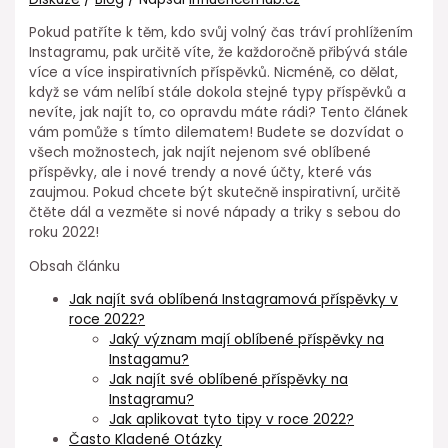
Pokud patříte k těm, kdo svůj volný čas tráví prohlížením
Instagramu, pak určitě víte, že každoročně přibývá stále
více a více inspirativních příspěvků. Nicméně, co dělat,
když se vám nelíbí stále dokola stejné typy příspěvků a
nevíte, jak najít to, co opravdu máte rádi? Tento článek
vám pomůže s tímto dilematem! Budete se dozvídat o
všech možnostech, jak najít nejenom své oblíbené
příspěvky, ale i nové trendy a nové účty, které vás
zaujmou. Pokud chcete být skutečně inspirativní, určitě
čtěte dál a vezměte si nové nápady a triky s sebou do
roku 2022!
Obsah článku
Jak najít svá oblíbená Instagramová příspěvky v
roce 2022?
Jaký význam mají oblíbené příspěvky na
Instagamu?
Jak najít své oblíbené příspěvky na
Instagramu?
Jak aplikovat tyto tipy v roce 2022?
Často Kladené Otázky