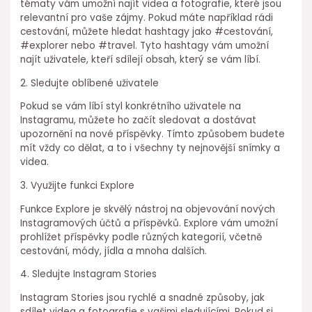
tématy vám umožní najít videa a fotografie, které jsou
relevantní pro vaše zájmy. Pokud máte například rádi
cestování, můžete hledat hashtagy jako #cestování,
#explorer nebo #travel. Tyto hashtagy vám umožní
najít uživatele, kteří sdílejí obsah, který se vám líbí.
2. Sledujte oblíbené uživatele
Pokud se vám líbí styl konkrétního uživatele na
Instagramu, můžete ho začít sledovat a dostávat
upozornění na nové příspěvky. Tímto způsobem budete
mít vždy co dělat, a to i všechny ty nejnovější snímky a
videa.
3. Využijte funkci Explore
Funkce Explore je skvělý nástroj na objevování nových
Instagramových účtů a příspěvků. Explore vám umožní
prohlížet příspěvky podle různých kategorií, včetně
cestování, módy, jídla a mnoha dalších.
4. Sledujte Instagram Stories
Instagram Stories jsou rychlé a snadné způsoby, jak
sdílet videa a fotografie s vašimi sledujícími. Pokud si