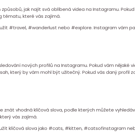
způsobů, jak najít svá oblíbená videa na Instagramu. Pokud c
 tématu, které vás zajímá.
užít #travel, #wanderlust nebo #explore. Instagram vám pa
 sledování nových profilů na Instagramu. Pokud vám nějaké vi
obsah, který by vám mohl být užitečný. Pokud vás daný profil
te znát vhodná klíčová slova, podle kterých můžete vyhledáv
který vás zajímá.
užít klíčová slova jako #cats, #kitten, #catsofinstagram n