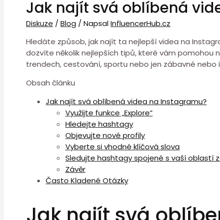
Jak najít svá oblíbená vi
Diskuze
/
Blog
/ Napsal
InfluencerHub.cz
Hledáte způsob, jak najít ta nejlepší videa na Instag
dozvíte několik nejlepších tipů, které vám pomohou 
trendech, cestování, sportu nebo jen zábavné nebo in
Obsah článku
Jak najít svá oblíbená videa na Instagramu?
Využijte funkce „Explore“
Hledejte hashtagy
Objevujte nové profily
Vyberte si vhodné klíčová slova
Sledujte hashtagy spojené s vaší oblastí 
Závěr
Často Kladené Otázky
Jak najít svá oblí