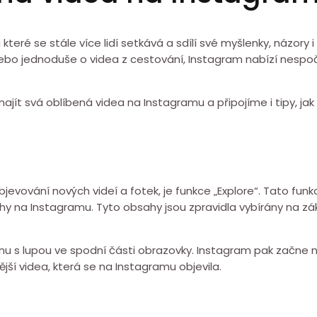
teré se stále více lidí setkává a sdílí své myšlenky, názory i 
ebo jednoduše o videa z cestování, Instagram nabízí nespoč
ajít svá oblíbená videa na Instagramu a připojíme i tipy, ja
bjevování nových videí a fotek, je funkce „Explore“. Tato fun
ahy na Instagramu. Tyto obsahy jsou zpravidla vybírány na z
ikonu s lupou ve spodní části obrazovky. Instagram pak začne 
ší videa, která se na Instagramu objevila.