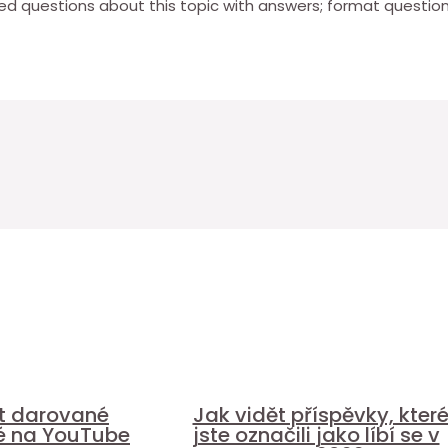
 questions about this topic with answers; format questions
it darované
Jak vidět příspěvky, kter
é na YouTube
jste označili jako líbí se v