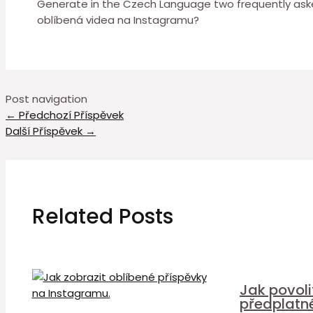
Generate in the Czech Language two frequently asked
oblíbená videa na Instagramu?
Post navigation
←
Předchozí Příspěvek
Další Příspěvek
→
Related Posts
Jak povol
předplatn