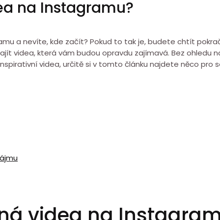
dea na Instagramu?
ramu a nevíte, kde začít? Pokud to tak je, budete chtít pokr
najít videa, která vám budou opravdu zajímavá. Bez ohledu 
spirativní videa, určitě si v tomto článku najdete něco pro 
zájmu
bená videa na Instagra