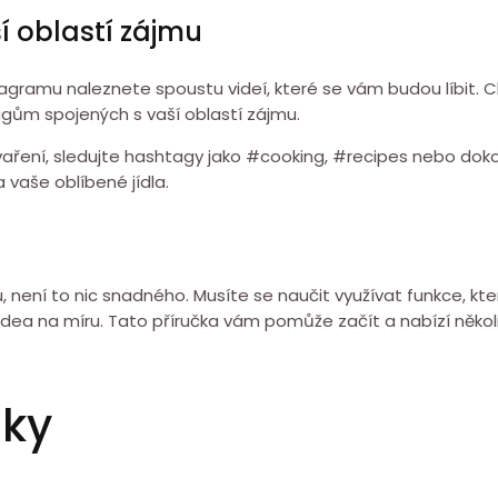
í oblastí zájmu
agramu naleznete spoustu videí, které se vám budou líbit. C
agům spojených s vaší oblastí zájmu.
 vaření, sledujte hashtagy jako #cooking, #recipes nebo do
 vaše oblíbené jídla.
 není to nic snadného. Musíte se naučit využívat funkce, kte
ea na míru. Tato příručka vám pomůže začít a nabízí několik 
zky