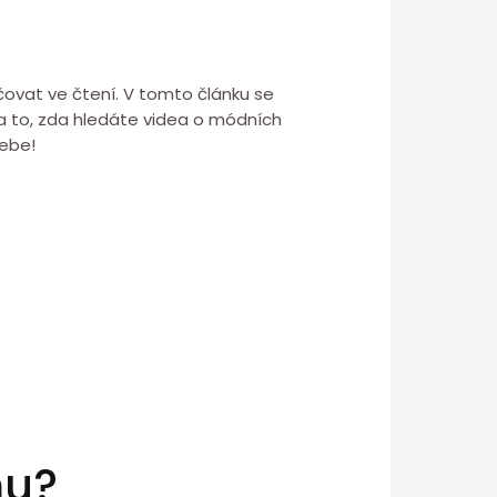
ačovat ve čtení. V tomto článku se
na to, zda hledáte videa o módních
sebe!
mu?