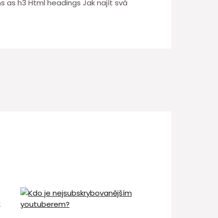
 as h3 Html headings Jak najít svá
é