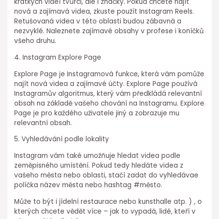
krátkých videí tvůrci, ale i značky. Pokud chcete najít
nová a zajímavá videa, zkuste použít Instagram Reels.
Retušovaná videa v této oblasti budou zábavná a
nezvyklé. Naleznete zajímavé obsahy v profese i koníčků
všeho druhu.
4. Instagram Explore Page
Explore Page je Instagramová funkce, která vám pomůže
najít nová videa a zajímavé účty. Explore Page používá
Instagramův algoritmus, který vám předkládá relevantní
obsah na základě vašeho chování na Instagramu. Explore
Page je pro každého uživatele jiný a zobrazuje mu
relevantní obsah.
5. Vyhledávání podle lokality
Instagram vám také umožňuje hledat videa podle
zeměpisného umístění. Pokud tedy hledáte videa z
vašeho města nebo oblasti, stačí zadat do vyhledávae
políčka název města nebo hashtag #město.
Může to být i jídelní restaurace nebo kunsthalle atp. ) , o
kterých chcete vědět více – jak to vypadá, lidé, kteří v