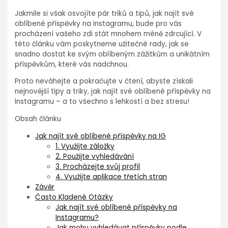
Jakmile si však osvojíte pár triků a tipů, jak najít své
oblíbené příspěvky na Instagramu, bude pro vás
procházení vašeho zdi stát mnohem méně zdrcující. V
této článku vám poskytneme užitečné rady, jak se
snadno dostat ke svým oblíbeným zážitkům a unikátním
příspěvkům, které vás nadchnou.
Proto neváhejte a pokračujte v čtení, abyste získali
nejnovější tipy a triky, jak najít své oblíbené příspěvky na
Instagramu – a to všechno s lehkostí a bez stresu!
Obsah článku
Jak najít své oblíbené příspěvky na IG
1. Využijte záložky
2. Použijte vyhledávání
3. Procházejte svůj profil
4. Využijte aplikace třetích stran
Závěr
Často Kladené Otázky
Jak najít své oblíbené příspěvky na
Instagramu?
Jak mohu vyhledávat příspěvky podle