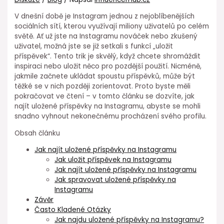
V dnešní době je Instagram jednou z nejoblíbenějších
sociálních sítí, kterou využívají miliony uživatelů po celém
světě. Ať už jste na Instagramu nováček nebo zkušený
uživatel, možná jste se již setkali s funkcí „uložit
příspěvek“. Tento trik je skvělý, když chcete shromáždit
inspiraci nebo uložit něco pro pozdější použití. Nicméně,
jakmile začnete ukládat spoustu příspěvků, může být
těžké se v nich později zorientovat. Proto byste měli
pokračovat ve čtení – v tomto článku se dozvíte, jak
najít uložené příspěvky na Instagramu, abyste se mohli
snadno vyhnout nekonečnému procházení svého profilu.
Obsah článku
Jak najít uložené příspěvky na Instagramu
Jak uložit příspěvek na Instagramu
Jak najít uložené příspěvky na Instagramu
Jak spravovat uložené příspěvky na
Instagramu
Závěr
Často Kladené Otázky
Jak najdu uložené příspěvky na Instagramu?