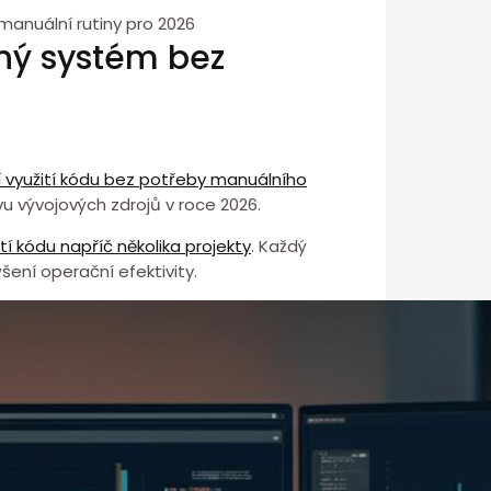
anuální rutiny pro 2026
ný systém bez
 využití⁤ kódu⁤ bez potřeby manuálního
vu vývojových zdrojů v roce 2026.
í⁢ kódu napříč několika projekty
. Každý⁢
šení operační efektivity.