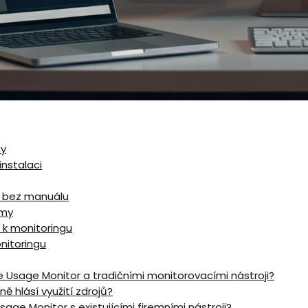
sy
instalaci
u bez manuálu
rmy
 k monitoringu
nitoringu
de Usage Monitor a tradičními monitorovacími nástroji?
 hlásí využití ⁣zdrojů?
age Monitor s existujícími firemními nástroji?