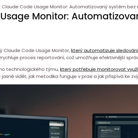
t Claude Code Usage Monitor: Automatizovaný systém bez m
 Usage Monitor: Automatizova
ný Claude Code Usage Monitor,⁣
který automatizuje sledování
⁣ zrychluje proces reportování, což umožňuje efektivnější sprá
kého technologického týmu,
který potřebuje monitorovat využit
sně vidět, jak metodika funguje v praxi a jak přispívá⁣ ke ⁣zvý