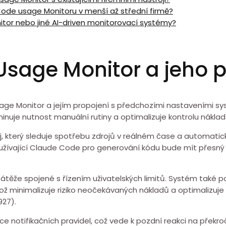
Code usage Monitoru v menší až střední firmě?
itor nebo jiné AI-driven monitorovací systémy?
Usage Monitor a jeho p
Usage Monitor a jejím propojení s předchozími nastaveními s
je nutnost manuální ⁤rutiny ⁤a⁣ optimalizuje kontrolu nákladů
 který sleduje spotřebu zdrojů v reálném čase a automaticky 
oužívající Claude Code pro generování kódu bude mít přesný
átěže spojené ⁤s řízením uživatelských limitů. Systém také pod
což minimalizuje riziko neočekávaných nákladů ⁣a optimalizu
27).
 notifikačních pravidel, což vede k pozdní ⁣reakci na překroč