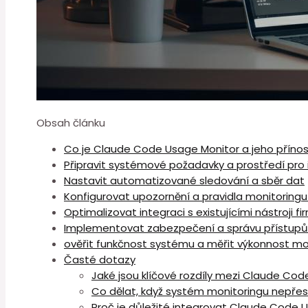
Obsah článku
Co je Claude Code Usage Monitor a jeho příno
Připravit systémové požadavky a prostředí pro 
Nastavit automatizované ⁣sledování a ⁢sběr⁤ dat
Konfigurovat upozornění a pravidla monitoring
Optimalizovat ⁢integraci s existujícími ⁣nástroji fi
Implementovat zabezpečení a správu přístupů
ověřit funkčnost systému a měřit výkonnost mo
Časté dotazy
Jaké jsou⁢ klíčové rozdíly mezi Claude Co
Co dělat, když systém monitoringu ⁤nepřesně
Proč je důležité integrovat Claude Code Us