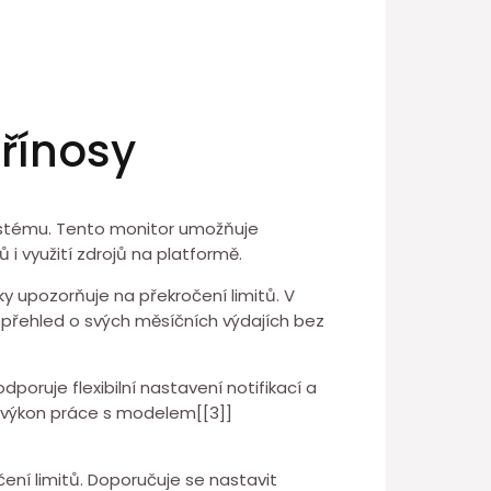
řínosy
ystému. ⁢Tento monitor umožňuje
 i využití zdrojů na platformě.
upozorňuje⁤ na překročení limitů.⁢ V
 přehled o svých měsíčních výdajích bez
poruje flexibilní nastavení notifikací a
je výkon práce s modelem[[3]]
ení⁤ limitů. Doporučuje se nastavit