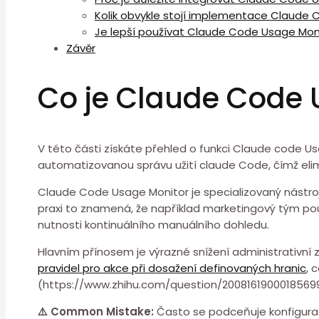
Kolik obvykle stojí implementace Claude ⁣
Je lepší používat Claude Code ⁣Usage Mon
Závěr
Co je Claude Code 
V této části získáte přehled o funkci⁣ Claude code 
automatizovanou správu užití claude Code, čímž eliminu
Claude Code Usage Monitor je specializovaný nástroj,
praxi to znamená, že⁤ například marketingový tým p
nutnosti kontinuálního manuálního dohledu.
Hlavním ⁢přínosem je výrazné snížení administrativní z
pravidel pro akce při dosažení definovaných hranic
, 
(https://www.zhihu.com/question/20081619000185699
⚠️ Common Mistake:
Často ⁢se podceňuje konfigurace