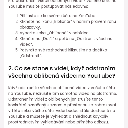
Pro odstranění všech oblíbených videí z vašeho účtu na
YouTube musíte postupovat následovně:
Přihlaste se ke svému účtu na YouTube.
Klikněte na ikonu „Biblionář“ v horním pravém rohu
obrazovky.
Vyberte sekci „Oblíbené“ v nabídce.
Klikněte na „Další“ a poté na „Odstranit všechna
videa“.
Potvrďte své rozhodnutí kliknutím na tlačítko
„Odstranit“.
2. Co se stane s videi, když odstraním
všechna oblíbená videa na YouTube?
Když odstraníte všechna oblíbená videa z vašeho účtu
na YouTube, nezrušíte tím samotná videa na platformě.
Odstraněním videí z oblíbených jen zrušíte tento
konkrétní označený seznam a přestanou se zobrazovat
v této sekci vášho účtu. Videi budou stále dostupné na
YouTube a můžete je vyhledat a zhlédnout kdykoliv
prostřednictvím vyhledávání nebo přímého odkazu.