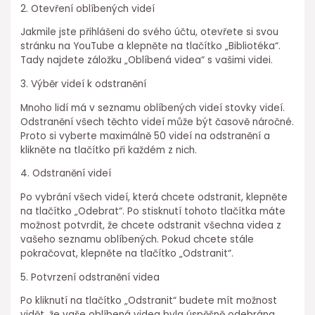
2. Otevření oblíbených videí
Jakmile jste přihlášeni do svého účtu, otevřete si svou
stránku na YouTube a klepněte na tlačítko „Bibliotéka“.
Tady najdete záložku „Oblíbená videa“ s vašimi videi.
3. Výběr videí k odstranění
Mnoho lidí má v seznamu oblíbených videí stovky videí.
Odstranění všech těchto videí může být časově náročné.
Proto si vyberte maximálně 50 videí na odstranění a
klikněte na tlačítko při každém z nich.
4. Odstranění videí
Po vybrání všech videí, která chcete odstranit, klepněte
na tlačítko „Odebrat“. Po stisknutí tohoto tlačítka máte
možnost potvrdit, že chcete odstranit všechna videa z
vašeho seznamu oblíbených. Pokud chcete stále
pokračovat, klepněte na tlačítko „Odstranit“.
5. Potvrzení odstranění videa
Po kliknutí na tlačítko „Odstranit“ budete mít možnost
vidět, že vaše oblíbená videa byla úspěšně odebrána.