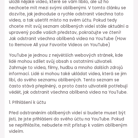
uložili nějaké video, které se vám líbilo, ale už ho
nechcete mít mezi svými oblíbenými. V tomto článku se
dozvíte, jak jednoduše a rychle odstranit všechna tato
videa, a tak ušetřit místo na svém účtu. Pokud tedy
chcete mít svůj seznam oblíbených videí stále aktuální a
upravený podle vašich představ, pokračujte ve čtení!
Jak odstranit všechna oblíbená videa na YouTube (How
to Remove All your Favorite Videos on YouTube)
YouTube je jednou z největších webových stránek, kde
lidé mohou sdílet svůj obsah s ostatními uživateli.
Zahrnuje to videa, filmy, hudbu a mnoho dalších zdrojů
informací. Lidé si mohou také ukládat videa, která se jim
líbí, do svého seznamu oblíbených. Tento seznam se
často stává přeplněný, a proto často uživatelé potřebují
vědět, jak odstranit všechna oblíbená videa na YouTube.
1. Přihlášení k účtu
Před odstraněním oblíbených videí si budete muset být
jisti, že jste přihlášeni do svého účtu na YouTube. Pokud
se nepřihlásíte, nebudete mít přístup k vašim oblíbeným
videím.