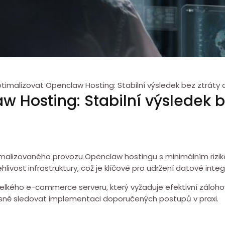
timalizovat Openclaw Hosting: Stabilní výsledek bez ztráty 
 Hosting: Stabilní výsledek be
malizovaného provozu Openclaw hostingu s minimálním rizike
livost infrastruktury, což je klíčové pro udržení datové integ
elkého e-commerce serveru, který vyžaduje efektivní zálohová
esně sledovat implementaci doporučených postupů v praxi.