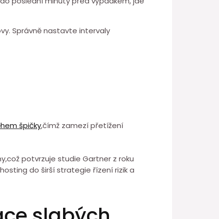
by do poslední minuty před výpadkem, jde
y. Správně nastavte intervaly
hem ⁣špičky
,čímž zamezí přetížení
my,což potvrzuje studie Gartner⁢ z roku
ing do ⁢širší strategie řízení rizik a
kace slabých