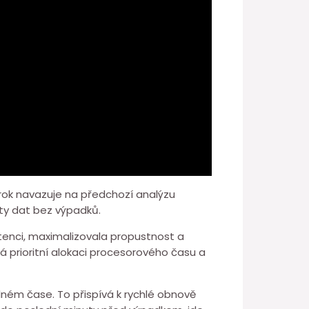
krok navazuje ⁤na předchozí analýzu
ity dat bez ⁢výpadků.
atenci, maximalizovala propustnost a
á prioritní alokaci procesorového času a
ném čase. To⁤ přispívá k⁣ rychlé obnově