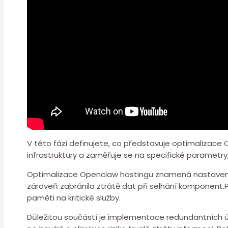
V této fázi definujete, co představuje optimalizace O
infrastruktury a zaměřuje se na specifické parametry,k
Optimalizace Openclaw hostingu znamená nastavení a k
zároveň zabránila ztrátě dat při ⁣selhání ⁣komponen
paměti na kritické⁤ služby.
Důležitou součástí je implementace redundantních úlož