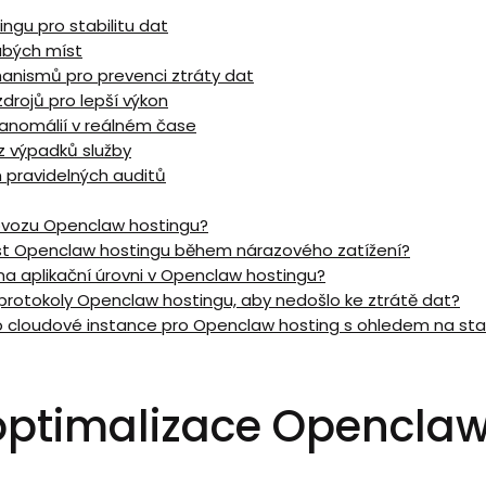
ngu pro stabilitu dat
labých míst
nismů pro prevenci ztráty dat
drojů pro lepší výkon
anomálií v reálném ⁤čase
z výpadků služby
ím pravidelných auditů
rovozu⁢ Openclaw⁣ hostingu?
ost ⁣Openclaw⁢ hostingu během nárazového zatížení?
na aplikační úrovni v Openclaw hostingu?
protokoly Openclaw hostingu, aby⁣ nedošlo ke⁢ ztrátě dat?
o cloudové instance pro Openclaw hosting s ohledem na stab
optimalizace Openclaw