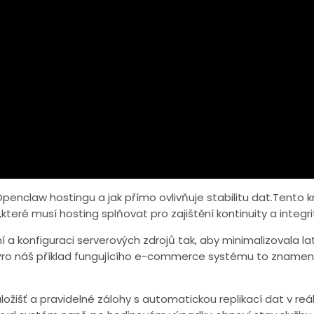
penclaw hostingu a jak⁣ přímo ovlivňuje stabilitu dat.Tento 
teré musí hosting ⁣splňovat pro⁣ zajištění kontinuity a integr
onfiguraci⁤ serverových ⁤zdrojů ⁣tak, aby⁣ minimalizovala l
t.Pro náš příklad fungujícího e-commerce systému ⁢to znamen
išť a ⁢pravidelné zálohy s automatickou replikací ⁣dat v reál