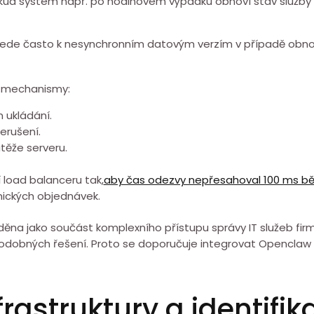
í. Pokud systém⁤ např. po hodinovém⁢ výpadku obnoví stav služ
ede často k nesynchronním ⁢datovým verzím ⁤v případě obnov
i ⁤mechanismy:
 ukládání.
erušení.
těže serveru.
load balanceru tak,
aby čas odezvy nepřesahoval 100 ms bě
ických ⁤objednávek.
ěna jako ⁤součást komplexního přístupu⁤ správy ⁢IT ⁣služeb fir
odobných řešení. Proto ⁢se doporučuje integrovat Openclaw host
nfrastruktury a identifi