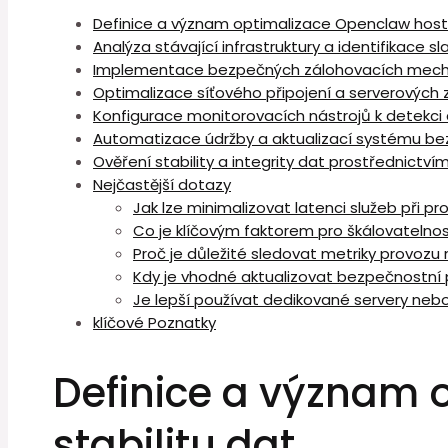
Definice a význam optimalizace Openclaw hosti
Analýza⁤ stávající infrastruktury a identifikace s
Implementace bezpečných zálohovacích mecha
Optimalizace síťového⁢ připojení a serverových z
Konfigurace monitorovacích nástrojů k detekci 
Automatizace údržby a aktualizací ⁣systému be
Ověření ⁢stability a ⁣integrity dat prostřednictv
Nejčastější dotazy
Jak lze⁣ minimalizovat latenci služeb ⁤při p
Co⁤ je klíčovým faktorem pro škálovateln
Proč je důležité sledovat metriky provozu 
Kdy⁣ je vhodné aktualizovat bezpečnostní 
Je lepší používat⁣ dedikované servery neb
klíčové Poznatky
Definice a význam 
stabilitu dat