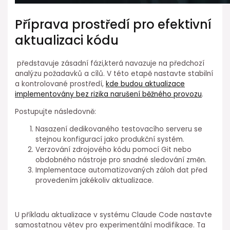
Příprava prostředí⁣ pro efektivní
aktualizaci kódu
⁣ představuje⁣ zásadní fázi,která navazuje na předchozí⁢
analýzu požadavků a cílů. ⁤V této etapě nastavte stabilní
a kontrolované ⁤prostředí,
kde budou aktualizace
implementovány⁤ bez rizika narušení běžného provozu
.
Postupujte následovně:
Nasazení⁢ dedikovaného testovacího⁤ serveru se
stejnou konfigurací jako ⁤produkční systém.
Verzování zdrojového ⁢kódu pomocí Git nebo
obdobného ⁤nástroje pro snadné sledování změn.
Implementace automatizovaných záloh dat před
provedením jakékoliv aktualizace.
U příkladu aktualizace v systému⁣ Claude Code nastavte⁣
samostatnou větev pro experimentální modifikace. ⁢Ta⁢