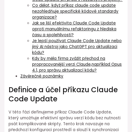
Co dělat, když příkaz claude code update
⁤nezohledňuje ⁣specifické kódové standardy
⁣organizace?
Jak se liší⁤ efektivita Claude Code Update
oproti manuálnímu ⁢refaktoringu z hlediska
času a ⁢spolehlivosti?
Je⁢ lepší používat Claude Code Update nebo
jiný AI nástroj jako ChatGPT⁣ pro aktualizaci
kódu?
Kdy by měla firma zvážit přechod na
propracovanější verzi Claude,například Opus
4.1, pro správu aktualizací kódu?
Závěrečné poznámky
Definice a účel⁣ příkazu Claude
Code Update
V této fázi definujeme příkaz Claude Code ⁤Update,
který umožňuje⁤ efektivní⁣ správu verzí kódu bez ⁣nutnosti
psát komplikované skripty. Tento krok navazuje na
předchozí konfiguraci prostředí⁣ a slouží k synchronizaci