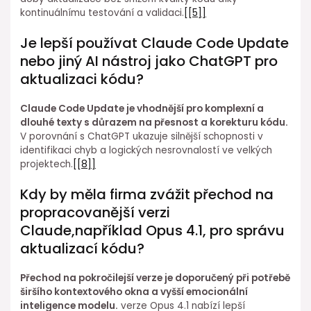
kontinuálnímu testování a validaci.
[[5]]
Je⁢ lepší používat Claude Code Update
nebo jiný AI nástroj jako ChatGPT⁣ pro
aktualizaci kódu?
Claude⁢ Code Update je vhodnější⁣ pro komplexní a
dlouhé texty⁤ s⁤ důrazem na přesnost ⁣a ⁣korekturu kódu.
V porovnání s ChatGPT⁤ ukazuje silnější schopnosti v
identifikaci chyb a⁢ logických nesrovnalostí ve velkých
projektech.
[[8]]
Kdy by měla firma zvážit přechod na
propracovanější verzi
Claude,například Opus 4.1, pro správu
aktualizací kódu?
Přechod na pokročilejší ⁣verze je doporučený při potřebě
širšího kontextového okna a vyšší emocionální
inteligence modelu.
verze Opus 4.1 nabízí lepší