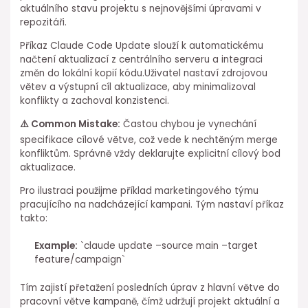
aktuálního⁤ stavu projektu s nejnovějšími úpravami ⁣v
repozitáři.
Příkaz Claude Code Update slouží k automatickému
načtení aktualizací⁢ z ⁢centrálního serveru a integraci
změn do lokální kopií kódu.Uživatel nastaví zdrojovou
větev a výstupní cíl aktualizace, aby minimalizoval
konflikty a zachoval konzistenci.
⚠️ Common Mistake:
Častou chybou je vynechání
⁢specifikace cílové větve, což vede k nechtěným merge
konfliktům. Správně vždy deklarujte ⁢explicitní cílový bod
⁤aktualizace.
Pro ilustraci použijme příklad marketingového týmu
pracujícího na nadcházející kampani. ⁣Tým nastaví příkaz
takto:
Example:
`claude update –source main ⁣–target
feature/campaign`
Tím ⁤zajistí přetažení posledních úprav z⁤ hlavní větve ⁢do
⁣pracovní větve kampaně, čímž ⁣udržují projekt aktuální a