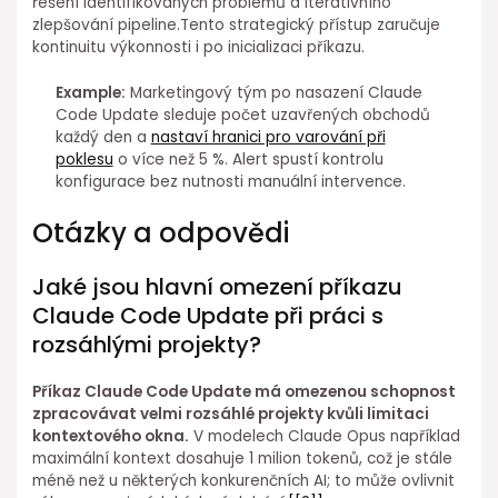
řešení ⁤identifikovaných ⁤problémů ⁣a iterativního
zlepšování⁣ pipeline.Tento strategický⁤ přístup⁣ zaručuje
kontinuitu výkonnosti i po inicializaci příkazu.
Example:
Marketingový tým po nasazení Claude
Code Update sleduje počet uzavřených obchodů
každý den a
nastaví hranici pro varování ⁤při
poklesu
o více než 5 %. Alert spustí kontrolu
konfigurace bez nutnosti manuální intervence.
Otázky⁢ a odpovědi
Jaké jsou hlavní omezení příkazu
Claude Code Update při práci s
rozsáhlými ⁢projekty?
Příkaz Claude Code⁤ Update⁤ má omezenou schopnost⁢
zpracovávat velmi rozsáhlé projekty kvůli limitaci
kontextového okna.
V modelech Claude Opus například
maximální kontext dosahuje 1 milion tokenů, což je stále
méně než u některých konkurenčních ⁤AI; to může ovlivnit