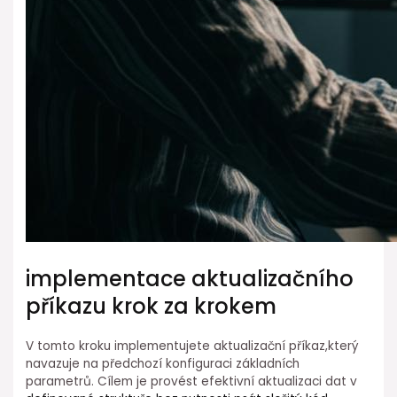
implementace aktualizačního
⁣příkazu krok za krokem
V ⁢tomto kroku ⁤implementujete aktualizační příkaz,který
navazuje na⁣ předchozí konfiguraci ⁣základních⁤
parametrů. Cílem ⁤je provést efektivní aktualizaci dat v⁢