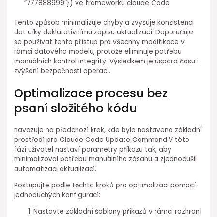
⁣“777888999″}) ve frameworku claude Code.
Tento způsob minimalizuje chyby a zvyšuje konzistenci
⁢dat díky deklarativnímu zápisu aktualizací. Doporučuje⁤
se používat tento přístup pro všechny modifikace v
rámci datového modelu, protože eliminuje potřebu
manuálních kontrol integrity. Výsledkem je úspora času i
zvýšení bezpečnosti ⁢operací.
Optimalizace⁢ procesu bez
psaní složitého kódu
navazuje na předchozí krok, kde⁤ bylo nastaveno základní
prostředí pro Claude⁢ Code Update Command.V této
fázi uživatel nastaví parametry příkazu tak, ⁤aby
minimalizoval potřebu manuálního zásahu a zjednodušil
automatizaci aktualizací.
Postupujte podle těchto kroků pro optimalizaci pomocí⁢
jednoduchých konfigurací:
Nastavte základní šablony příkazů v rámci rozhraní