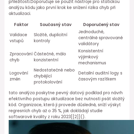
příležitosti.Doporučuje ⁤se použít nástroje ⁢pro statickou
analýzu kódu jako první krok ke snížení rizika chyb při
aktualizaci.
Faktor
Současný ⁣stav
Doporučený stav
Jednoduché,
Validace
Složité, duplicitní
centrálně spravované
vstupů
kontroly
validátory
Konsistentní⁢
Zpracování⁤
Částečné, málo
výjimkový
chyb
konzistentní
mechanismus
Nedostatečné⁤ nebo
Logování
Detailní auditní logy s
chybějící
změn
časovým razítkem
protokolování
tato analýza poskytne pevný datový podklad pro návrh
efektivního⁤ postupu aktualizace ⁣bez nutnosti psát složitý
kód. Organizace, která⁣ ji provede důsledně, ⁣sníží výskyt
regresních⁢ chyb ⁤až o 35 %, jak⁣ dokládají studie
⁤softwarové⁣ kvality z roku 2023[[2]](
).