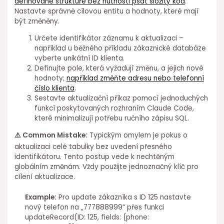
definované struktuře bez nutnosti psát složitý kód
.
Nastavte správně cílovou entitu a hodnoty, které mají
být změněny.
Určete identifikátor záznamu k aktualizaci –
například u běžného ⁤příkladu zákaznické databáze
vyberte unikátní ID klienta.
Definujte ⁢pole, která vyžadují změnu, a jejich nové
hodnoty; ⁤
například změňte⁣ adresu nebo telefonní
číslo klienta
.
Sestavte⁢ aktualizační příkaz⁢ pomocí⁤ jednoduchých
funkcí poskytovaných rozhraním Claude Code,
které minimalizují potřebu ručního zápisu SQL.
⚠️ Common Mistake:
Typickým omylem je pokus o
⁣aktualizaci celé tabulky bez uvedení⁢ přesného
identifikátoru. Tento postup⁤ vede k nechtěným
globálním změnám. Vždy použijte jednoznačný klíč pro
cílení aktualizace.
Example:
Pro update zákazníka s ID 125 nastavte
nový telefon na „777888999“ přes funkci
⁤updateRecord(ID: 125, fields: {phone: