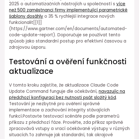
2025 o automatizačních nástrojích u společností s
více⁤
než 500 zaměstnanci firmy implementující parametrické
⁢šablony dosáhly
o 35 % ⁢rychlejší integrace nových
funkcionalit[[1]]
(https://www.gartner.com/en/documents/automated-
code-update-report). Doporučuje se používat tento
způsob jako standardní postup pro efektivní časovou a
zdrojovou ⁢úsporu.
Testování a⁢ ověření funkčnosti
aktualizace
V tomto kroku zajistíte, že aktualizace Claude Code
Update Command⁢ funguje dle očekávání,
navazujíc na
⁣předchozí konfiguraci bez nutnosti psát složitý kód
.
Testování je⁢ nezbytné pro⁣ ověření správné
⁤implementace ⁣a ⁣zachování integrity stávajících
funkcí.Postavte ⁢testovací scénáře podle parametrů
příkazu z předchozí fáze. Prověřte, zda příkaz správně
zpracovává vstupy a vrací očekávané výstupy v různých
situacích.To zahrnuje jak standardní, tak okrajové