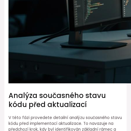
Analýza⁢ současného stavu
⁣kódu před aktualizací
V této fázi ⁢provedete ⁤detailní⁢ analýzu současného stavu
kódu před implementací aktualizace.⁤ To navazuje na
předchozí krok, kdy byl identifikován základní ⁢rámec a