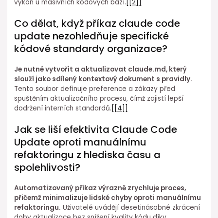
výkon u masivních kódových bází.
[[2]]
Co dělat, když příkaz claude code
update ⁤nezohledňuje ⁣specifické
kódové standardy ⁣organizace?
Je nutné⁣ vytvořit a aktualizovat⁣ claude.md, který
slouží jako ⁣sdílený kontextový dokument s pravidly.
Tento soubor definuje preference a zákazy před
spuštěním ⁤aktualizačního procesu, čímž zajistí lepší
dodržení ⁤interních⁣ standardů.
[[4]]
Jak se liší⁤ efektivita Claude Code
Update oproti manuálnímu
⁢refaktoringu z hlediska času a
⁢spolehlivosti?
Automatizovaný⁤ příkaz výrazně zrychluje proces,
přičemž minimalizuje lidské chyby oproti manuálnímu
refaktoringu.
Uživatelé uvádějí desetinásobné zkrácení
doby aktualizace bez snížení kvality kódu díky