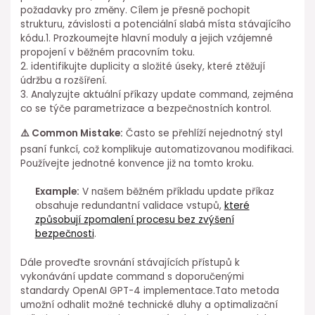
požadavky pro změny. Cílem je ⁣přesně pochopit
⁣strukturu, závislosti a potenciální slabá ⁤místa stávajícího
kódu.1. Prozkoumejte hlavní moduly a⁣ jejich vzájemné
propojení v ⁤běžném pracovním toku.
2. identifikujte duplicity a⁤ složité úseky, které ztěžují
údržbu a rozšíření.
3. Analyzujte aktuální ⁢příkazy update command, zejména
⁤co se týče parametrizace a bezpečnostních⁤ kontrol.
⚠️ Common⁢ Mistake:
Často ⁣se přehlíží nejednotný styl
psaní funkcí, což komplikuje automatizovanou modifikaci.
Používejte jednotné ⁣konvence⁤ již na tomto kroku.
Example:
V našem běžném příkladu update příkaz
obsahuje redundantní validace vstupů,
které
způsobují zpomalení procesu bez zvýšení
bezpečnosti
.
Dále proveďte⁣ srovnání stávajících přístupů k⁢
vykonávání ⁤update command s doporučenými
standardy ⁢OpenAI GPT-4 implementace.Tato metoda
umožní odhalit možné technické dluhy a optimalizační