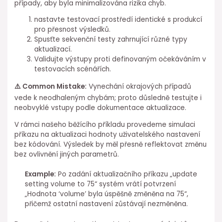
případy, aby byla⁤ minimalizována rizika chyb.
nastavte testovací prostředí identické s produkcí
pro přesnost výsledků.
Spusťte sekvenční testy zahrnující různé typy⁢
aktualizací.
Validujte výstupy proti definovaným očekáváním v
testovacích scénářích.
⚠️ Common ⁢Mistake:
Vynechání okrajových případů
vede⁣ k neodhaleným chybám; proto důsledně testujte ⁢i
neobvyklé⁣ vstupy⁤ podle dokumentace aktualizace.
V rámci našeho běžícího příkladu provedeme simulaci
příkazu na aktualizaci hodnoty uživatelského nastavení
bez kódování. Výsledek by měl přesně reflektovat změnu
bez ovlivnění jiných⁢ parametrů.
Example:
Po zadání aktualizačního příkazu „update
setting volume to 75“ systém vrátí potvrzení
„Hodnota ‘volume’ byla úspěšně změněna na⁣ 75“,
přičemž ostatní ⁤nastavení zůstávají nezměněna.