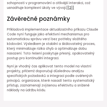
schopnosti v programování a citlivější interakci, což
usnadňuje komplexní úkoly ve vývoji.
[[2]]
Závěrečné poznámky
Příkladová implementace⁣ aktualizačního příkazu Claude⁤
Code nyní funguje⁢ jako efektivní mechanismus pro
automatickou ⁢správu verzí bez potřeby složitého
kódování. Výsledkem je stabilní a škálovatelný⁣ proces,
který minimalizuje⁢ rizika chyb a optimalizuje dobu
nasazení. Toto řešení poskytuje přesný, opakovatelný
postup pro kontinuální integraci.
Nyní ⁣je vhodný čas aplikovat tento ⁤model na vlastní⁢
projekty, ⁣přičemž doporučuji důslednou analýzu
specifických požadavků⁤ a⁤ integraci podle ověřených
principů.⁣ organizace, které nasadí tento systematický⁢
přístup, zaznamenají ⁣zvýšenou efektivitu a snížené
náklady na údržbu kódu.