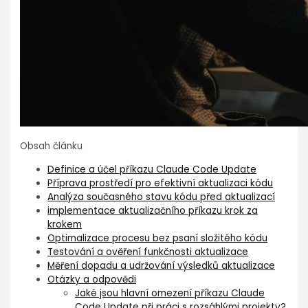
Obsah článku
Definice a účel⁣ příkazu Claude Code Update
Příprava prostředí⁣ pro efektivní aktualizaci kódu
Analýza⁢ současného stavu ⁣kódu před aktualizací
implementace aktualizačního ⁣příkazu krok za
krokem
Optimalizace⁢ procesu bez psaní složitého kódu
Testování a⁢ ověření funkčnosti aktualizace
Měření dopadu a udržování výsledků aktualizace
Otázky⁢ a odpovědi
Jaké jsou hlavní omezení příkazu Claude
Code Update při práci s rozsáhlými ⁢projekty?