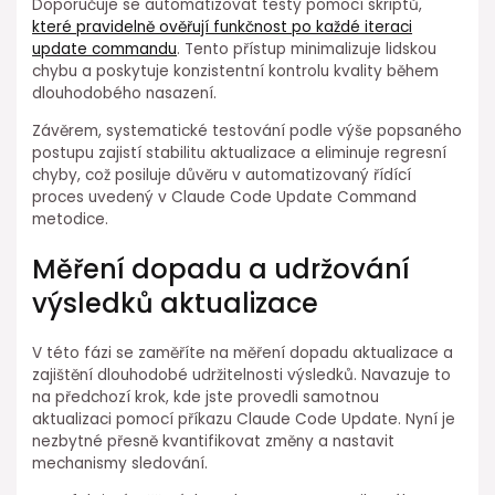
Doporučuje ⁣se automatizovat testy ⁣pomocí skriptů,⁤
které pravidelně ověřují funkčnost po každé iteraci
update commandu
. Tento přístup minimalizuje ⁤lidskou
chybu a poskytuje konzistentní kontrolu kvality⁤ během
dlouhodobého nasazení.
Závěrem, systematické testování podle výše popsaného
postupu zajistí stabilitu aktualizace a eliminuje⁣ regresní
chyby, ⁣což posiluje důvěru ⁢v automatizovaný řídící
proces uvedený ⁣v Claude Code Update Command
metodice.
Měření dopadu a udržování
výsledků aktualizace
V této fázi se zaměříte na měření dopadu aktualizace a
zajištění dlouhodobé udržitelnosti ⁢výsledků. Navazuje to
⁤na předchozí krok, kde jste provedli samotnou
aktualizaci pomocí příkazu ⁢Claude⁢ Code Update. Nyní je
nezbytné přesně ⁤kvantifikovat změny a nastavit
mechanismy sledování.