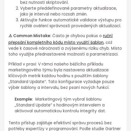
bez nutnosti skriptování.
Vyberte předdefinované parametry aktualizace,
jako⁤ je interval nebo⁤ rozsah změn.
Aktivujte funkce automatické validace výstupu pro
rychlé ověření správnosti provedených aktualizací.
⚠️ Common Mistake:
Často je chybou pokus o
ruční
přepsání kompletního kódu místo využití šablon
,⁢ což
vede k časové náročnosti a zvýšenému riziku chyb. Místo
toho využijte přednastavené možnosti a parametrizaci.
Příklad v praxi: V rámci našeho běžícího příkladu
marketingového týmu byla nastavena aktualizace
klíčových metrik každou hodinu s použitím šablony
„Standard ⁣Update“. Tato konfigurace⁣ vyžaduje pouze
⁣výběr šablony⁢ a intervalu, bez psaní nových funkcí.
Example:
⁤ Marketingový tým vybral šablonu
„Standard Update“ s hodinovým intervalem ⁣a
aktivoval automatickou kontrolu integrity dat.
Tento přístup zajišťuje efektivní správu procesů bez
potřeby expertízy v programování.⁣ Podle studie Gartner⁢