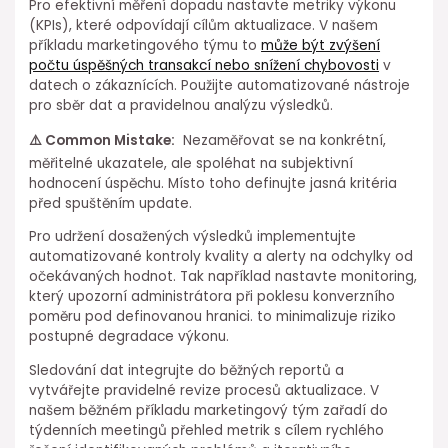
Pro efektivní měření dopadu nastavte metriky výkonu
(KPIs), které odpovídají cílům aktualizace. V našem
příkladu marketingového týmu⁣ to
může být zvýšení
počtu úspěšných transakcí ⁣nebo snížení chybovosti
v
datech o zákaznících. Použijte automatizované nástroje
pro sběr ⁢dat a pravidelnou⁤ analýzu⁢ výsledků.
⚠️ Common Mistake:
⁢ Nezaměřovat se na konkrétní,
měřitelné ukazatele, ale spoléhat na⁣ subjektivní
hodnocení úspěchu. Místo toho definujte jasná kritéria
před spuštěním update.
Pro udržení dosažených výsledků implementujte
automatizované kontroly kvality a alerty na odchylky od
očekávaných hodnot. Tak například nastavte⁣ monitoring,
který⁣ upozorní⁢ administrátora při⁣ poklesu⁣ konverzního
poměru pod definovanou hranici. to minimalizuje riziko⁤
postupné degradace⁣ výkonu.
Sledování dat integrujte do běžných reportů a
vytvářejte pravidelné revize procesů aktualizace. V
našem ⁤běžném příkladu marketingový tým⁤ zařadí do
týdenních meetingů⁤ přehled metrik s cílem rychlého