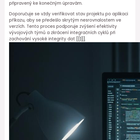
připravený ke konečným úpravám.
Doporučuje se vždy⁢ verifikovat⁢ stav projektu po aplikaci
příkazu, aby se předešlo skrytým⁢ nesrovnalostem⁢ ve
verzích. Tento proces podporuje zvýšení efektivity
vývojových⁤ týmů a zkrácení integračních cyklů při
zachování vysoké integrity dat
[[1]]
.