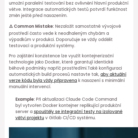
umožní paralelní testování bez ovlivnění hlavní ⁢produkční
větve. Integrace automatických testů potvrdí funkčnost
změn ještě před nasazením.
⚠️ Common Mistake:
Nezaložit samostatné vývojové
prostředí ⁢často vede k neodhaleným chybám a
výpadkům v produkci.⁢ Doporučuje se vždy oddělit
testovací a produkční systémy.
Pro ⁤zajištění konzistence lze⁢ využít kontejnerizační⁢
technologie jako Docker, které garantují identické
běhové⁤ podmínky napříč ⁢prostředími.Také konfiguraci
automatických build⁣ procesů nastavte tak,
aby aktuální
verze kódu byla vždy připravena
k nasazení⁢ s minimální⁢
manuální intervencí.
Example:
Při aktualizaci⁤ Claude Code Command
byl vytvořen Docker kontejner replikující produkční
server⁤ a
spouštěly se ⁤integrační testy na izolované
větvi projektu
⁣v Gitlab CI/CD systému.