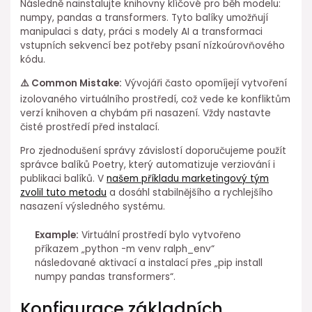
Následně nainstalujte knihovny klíčové⁣ pro běh modelu:
numpy, pandas a transformers. Tyto balíky umožňují
manipulaci s daty, práci s modely AI a transformaci
vstupních sekvencí bez potřeby psaní nízkoúrovňového
kódu.
⚠️ Common Mistake:
Vývojáři často opomíjejí vytvoření
izolovaného virtuálního prostředí, což vede ke konfliktům
verzí knihoven a chybám při nasazení. Vždy nastavte
čisté prostředí před instalací.
Pro zjednodušení správy závislostí doporučujeme použít
správce balíků Poetry, který automatizuje verziování i
publikaci balíků. V
našem příkladu marketingový⁤ tým
zvolil tuto metodu
a dosáhl stabilnějšího a rychlejšího
nasazení výsledného systému.
Example:
Virtuální prostředí bylo vytvořeno
příkazem „python -m venv ralph_env“
následované aktivací a instalací přes „pip install
numpy⁢ pandas transformers“.
Konfigurace základních