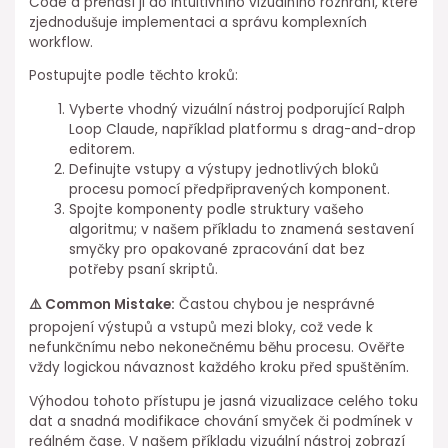
Code a přenáší ji do intuitivního vizuálního rozhraní, které
zjednodušuje implementaci a správu komplexních
workflow.
Postupujte podle těchto kroků: ⁤
Vyberte vhodný vizuální nástroj podporující Ralph
Loop Claude, například platformu s drag-and-drop
editorem.
Definujte vstupy a výstupy jednotlivých bloků
procesu pomocí ⁢předpřipravených komponent.
Spojte komponenty podle struktury vašeho
algoritmu; v našem příkladu to ⁤znamená sestavení
smyčky pro opakované zpracování dat bez
potřeby psaní skriptů.
⚠️ ⁣Common Mistake:
Častou chybou je nesprávné
propojení výstupů a vstupů mezi bloky, ⁣což vede k
nefunkčnímu nebo nekonečnému běhu procesu. Ověřte
vždy logickou návaznost každého kroku před spuštěním.
Výhodou⁣ tohoto přístupu je jasná vizualizace celého toku
dat a snadná modifikace chování smyček či podmínek v
reálném čase. V našem příkladu vizuální nástroj zobrazí