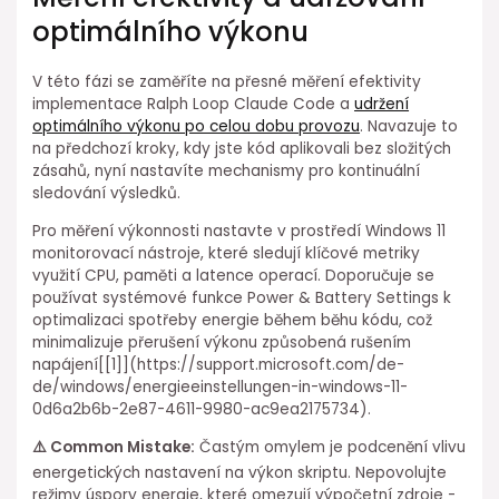
optimálního výkonu
V této fázi ⁣se zaměříte na ⁢přesné⁣ měření efektivity
implementace Ralph Loop Claude Code a
udržení
optimálního výkonu po celou dobu provozu
. Navazuje to
na předchozí kroky, kdy jste kód aplikovali bez ⁢složitých
zásahů, nyní nastavíte mechanismy pro kontinuální
sledování výsledků.
Pro měření výkonnosti⁢ nastavte v prostředí Windows 11
monitorovací nástroje, které sledují klíčové metriky
využití CPU, paměti a⁤ latence operací. Doporučuje se
používat systémové funkce Power & Battery Settings k
optimalizaci spotřeby energie během běhu kódu, což
minimalizuje přerušení výkonu způsobená rušením
napájení[[1]](https://support.microsoft.com/de-
de/windows/energieeinstellungen-in-windows-11-
0d6a2b6b-2e87-4611-9980-ac9ea2175734).
⚠️ ⁢Common Mistake:
Častým omylem je podcenění vlivu
energetických nastavení na výkon skriptu. Nepovolujte
režimy úspory energie, které⁤ omezují výpočetní zdroje -⁢