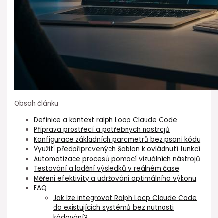
Obsah článku
Definice a kontext ralph Loop Claude Code
Příprava prostředí a potřebných nástrojů
Konfigurace základních parametrů⁣ bez psaní kódu
Využití předpřipravených šablon k ovládnutí ⁢funkcí
Automatizace procesů⁣ pomocí vizuálních nástrojů
Testování a ladění výsledků v reálném čase
Měření efektivity a udržování optimálního výkonu
FAQ
Jak lze integrovat Ralph Loop ⁤Claude Code
do existujících systémů bez ⁢nutnosti
kódování?