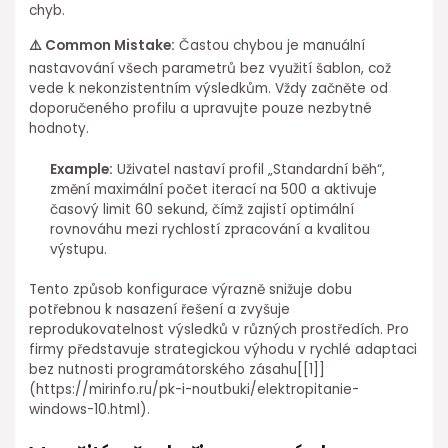
chyb.
⚠️⁢ Common Mistake:
Častou chybou je manuální
nastavování všech parametrů bez využití šablon, což
vede k nekonzistentním výsledkům. Vždy začněte od
doporučeného profilu a upravujte ⁢pouze nezbytné
hodnoty.
Example:
Uživatel nastaví profil „Standardní běh“,
změní maximální počet iterací na 500 a aktivuje
časový limit⁢ 60 sekund, čímž zajistí optimální
rovnováhu mezi rychlostí zpracování a kvalitou
výstupu.
Tento způsob konfigurace výrazně snižuje dobu
potřebnou k nasazení⁣ řešení a zvyšuje
reprodukovatelnost výsledků v různých prostředích. Pro
firmy představuje strategickou⁤ výhodu⁣ v rychlé adaptaci
bez nutnosti programátorského zásahu[[1]]
(https://mirinfo.ru/pk-i-noutbuki/elektropitanie-
windows-10.html).