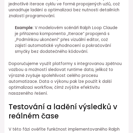
jednotlivé iterace cyklu ve formě propojených uzlů, což
usnadňuje ladění a optimalizaci bez nutnosti detailních
⁣znalostí programování.
Example:
V modelovém scénáři Ralph Loop Claude
je přiřazena komponenta „Iterace“ propojená s
„Podmínkou ukončení“ přes vizuální editor, což
zajistí automatické vyhodnocení a ⁢pokračování
smyčky bez dodatečného kódování.
Doporučujeme využít platformy s integrovanou zpětnou⁣
vazbou a možností⁢ sledovat runtime data, ⁢jelikož⁣ to
⁤výrazně zvyšuje spolehlivost celého procesu
automatizace.⁢ Data o výkonu pak lze použít ⁢k další
optimalizaci workflow, čímž zvýšíte efektivitu
nasazeného řešení.
Testování a ladění výsledků v
reálném čase
V této fázi ověříte funkčnost implementovaného Ralph