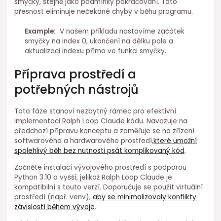
smyčky, stejně jako podmínky pokračování. Tato
⁢přesnost eliminuje nečekané chyby⁤ v běhu programu.
Example:
⁤ V našem příkladu nastavíme začátek
smyčky na index 0, ukončení na délku pole a
aktualizaci indexu přímo ve⁣ funkci⁢ smyčky.
Příprava prostředí a
potřebných nástrojů
Tato fáze stanoví nezbytný rámec pro efektivní
implementaci Ralph Loop Claude kódu.⁤ Navazuje na
předchozí přípravu konceptu a ⁢zaměřuje se na zřízení
softwarového a ⁣hardwarového prostředí,
které ⁣umožní
spolehlivý běh bez nutnosti ⁤psát komplikovaný kód
.
Začněte ⁤instalací vývojového prostředí s podporou
Python 3.10 a vyšší, jelikož Ralph Loop Claude je
kompatibilní s touto verzí. Doporučuje se použít virtuální
prostředí (např. venv),
aby se minimalizovaly ⁤konflikty
závislostí během vývoje
.