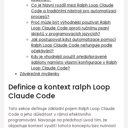
Co je hlavní rozdíl mezi Ralph Loop Claude
Code a⁤ tradičními nástroji pro automatizaci
procesů?
Proč může být výhodnější používat Ralph
Loop Claude Code oproti ručnímu psaní
skriptů v programovacích jazycích?
Jak postupovat,když⁢ automatizace pomocí
Ralph Loop Claude Code nefunguje podle
očekávání?
Kdy je vhodnější použít předpřipravené
šablony namísto vlastní konfigurace v Ralph
Loop Claude Code?
Závěrečné myšlenky
Definice a kontext ralph Loop
Claude Code
Tato sekce⁤ definuje základní pojem Ralph Loop Claude⁢
Code a jeho důležitost v⁣ rámci efektivního
programování. Navazuje na předchozí úvod⁢ tím,⁢ že
objasňuje kontext⁤ využití tohoto konceptu bez nutnosti