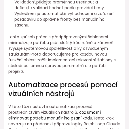
Validation“,přidejte proměnnou userInput a
definujte validaci hodnot ⁣podle pravidel firmy.
Výsledkem je automatické vyhodnocení a zařazení
požadavku do správné fronty bez manuálního
zásahu.
tento způsob práce s ⁤předpřipravenými šablonami
minimalizuje potřebu psát složitý kód ručně a zároveň
zvyšuje systémovou⁢ spolehlivost díky osvědčeným
strukturám.Proto doporučujeme pro každou novou
funkční oblast začít implementací relevantní šablony s
následnou jemnou úpravou parametrů dle⁣ potřeb
projektu.
Automatizace procesů⁣ pomocí
vizuálních nástrojů
V této fázi nastavte automatizaci procesů
prostřednictvím vizuálních nástrojů,
což umožní
eliminovat potřebu ⁢manuálního psaní kódu
.Tento krok
navazuje⁣ na předchozí⁣ přípravu logiky Ralph Loop Claude