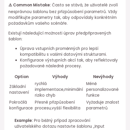
⚠️ Common Mistake:
Často se stává, že⁤ uživatelé ⁤zvolí
nesprávnou šablonu bez přizpůsobení parametrů.⁤ Vždy
modifikujte parametry tak, aby odpovídaly konkrétním
požadavkům⁤ vašeho scénáře.
Existují následující možnosti úprav předpřipravených
šablon:
Úprava vstupních proměnných pro lepší
kompatibilitu s vašimi datovými strukturami.
Konfigurace výstupních akcí tak, aby reflektovaly
požadované následné procesy.
Option
Výhody
Nevýhody
rychlá
Méně
Základní⁣
implementace,minimální
personalizované
nastavení
riziko chyb
funkce
Pokročilá
Přesné přizpůsobení
Vyžaduje znalost⁣
konfigurace
procesu,vyšší flexibilita
parametrů
Example:
Pro běžný případ zpracování
uživatelského ⁢dotazu nastavte šablonu „Input