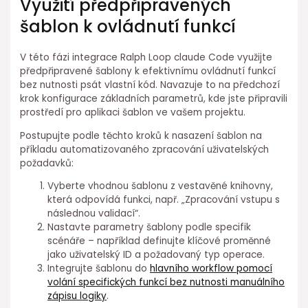
Využití předpřipravených
šablon k ovládnutí ⁢funkcí
V této fázi integrace Ralph Loop⁣ claude Code⁢ využijte
předpřipravené šablony k efektivnímu⁢ ovládnutí funkcí
bez nutnosti psát vlastní kód. Navazuje to na předchozí
krok konfigurace základních parametrů, kde jste připravili
prostředí pro aplikaci ⁣šablon ve vašem projektu.
Postupujte podle⁢ těchto kroků k ⁣nasazení šablon na
příkladu automatizovaného zpracování uživatelských
požadavků:
Vyberte vhodnou šablonu z vestavěné ⁢knihovny,
která odpovídá funkci, např. „Zpracování vstupu s
následnou validací“.
Nastavte parametry šablony podle⁢ specifik
scénáře – například definujte klíčové proměnné
jako uživatelský ID a požadovaný typ operace.
Integrujte šablonu do
hlavního⁣ workflow pomocí
volání specifických funkcí bez nutnosti manuálního
zápisu ⁤logiky
.