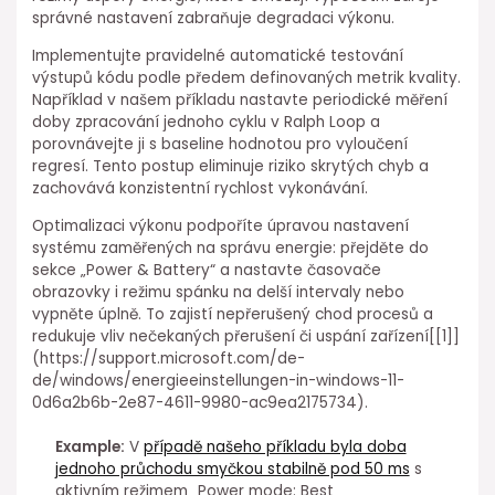
správné nastavení zabraňuje degradaci výkonu.
Implementujte pravidelné automatické testování
výstupů ⁢kódu podle předem definovaných metrik kvality.
Například v ⁣našem příkladu nastavte periodické měření⁣
doby zpracování jednoho cyklu⁢ v Ralph Loop a
porovnávejte ji ⁣s baseline hodnotou pro vyloučení
regresí. Tento postup eliminuje riziko skrytých chyb a
zachovává konzistentní rychlost vykonávání.
Optimalizaci výkonu podpoříte úpravou nastavení
systému zaměřených na správu energie: přejděte do
sekce „Power & Battery“ a nastavte časovače
obrazovky i režimu spánku na delší intervaly nebo
vypněte úplně. To zajistí nepřerušený chod procesů a
redukuje vliv nečekaných přerušení či uspání zařízení[[1]]
(https://support.microsoft.com/de-
de/windows/energieeinstellungen-in-windows-11-
0d6a2b6b-2e87-4611-9980-ac9ea2175734).
Example:
V
případě našeho příkladu byla doba
jednoho průchodu smyčkou stabilně pod 50 ms
s
aktivním režimem „Power mode: Best