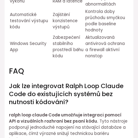
výkonu
RAM a latence
abnormalitách
Kontrola doby
Automatické
Zajištění
průchodu smyčkou
testování výstupu
konzistence
podle baseline
kódu
výstupů
hodnoty
Zabezpečení
Aktualizovaná
Windows Security
stabilního⁤
antivirová ochrana
App
prostředí běhu
a firewall aktivní
kódu
nonstop
FAQ
Jak lze integrovat Ralph Loop ⁤Claude
Code do existujících systémů bez
⁢nutnosti kódování?
ralph loop claude Code umožňuje integraci pomocí
API ⁣a ⁤vizuálních rozhraní⁢ bez psaní kódu.
Tyto nástroje
podporují jednoduché napojení na stávající databáze a
aplikace,⁢ čímž ⁣výrazně snižují technickou bariéru