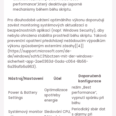
performance“,který deaktivuje úsporné
mechanismy během běhu skriptu.
Pro dlouhodobé udržení optimálního výkonu doporučuji
zavést monitoring systémových aktualizací⁤ a
bezpečnostních aplikací (např. Windows Security),⁤ aby
nebyla ohrožena stabilita prostředí běhu skriptu. Taková
prevenční opatření předcházejí nežádoucím výpadkům
výkonu způsobeným externími zásahy[[4]]
(https://support.microsoft.com/de-
de/windows/sch%C3%bctzen-mit-der-windows-
sicherheit-app-2ae0363d-0ada-c064-8b56-
6a39afb6a963).
Doporučená
Nástroj/Nastavení
Účel
konfigurace
režim „Best⁣
Optimalizace
Power & ⁢Battery
performance“,
spotřeby
Settings
vypnutí spánku při⁤
energie
běhu
Periodický sběr dat
Systémový monitor
Sledování CPU,
s alarmy při