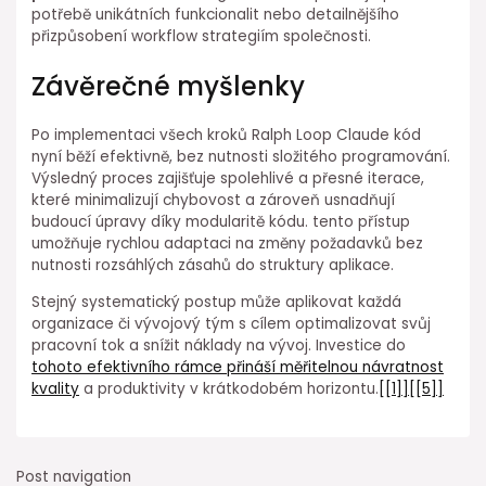
potřebě unikátních funkcionalit nebo detailnějšího
přizpůsobení workflow strategiím společnosti.
Závěrečné myšlenky
Po implementaci všech kroků Ralph Loop Claude kód
nyní běží efektivně, bez nutnosti složitého programování.
Výsledný proces zajišťuje spolehlivé a přesné iterace,
které minimalizují chybovost a zároveň usnadňují
budoucí úpravy díky modularitě kódu. tento přístup
umožňuje rychlou adaptaci na změny požadavků bez
nutnosti rozsáhlých⁢ zásahů do struktury aplikace.
Stejný systematický postup může aplikovat každá
organizace či vývojový tým s cílem ⁣optimalizovat svůj
pracovní tok a snížit náklady na vývoj. Investice do
tohoto efektivního rámce přináší měřitelnou návratnost
kvality
a produktivity v krátkodobém horizontu.
[[1]]
[[5]]
Post navigation