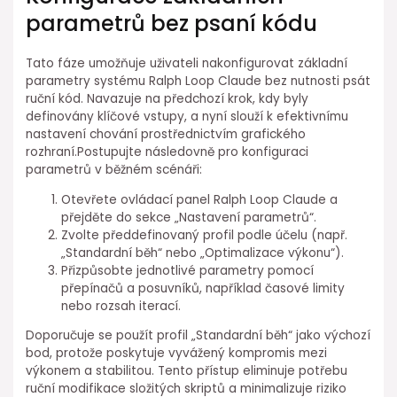
parametrů⁣ bez psaní kódu
Tato fáze umožňuje uživateli nakonfigurovat základní
parametry ⁤systému Ralph Loop Claude bez nutnosti psát
ruční kód. Navazuje na ⁣předchozí krok, kdy byly
definovány klíčové vstupy, a nyní slouží k⁣ efektivnímu⁢
nastavení chování prostřednictvím grafického
rozhraní.Postupujte následovně pro konfiguraci
parametrů v běžném scénáři:
Otevřete ovládací panel Ralph Loop Claude a
přejděte do sekce⁣ „Nastavení parametrů“.
Zvolte ⁤předdefinovaný ⁣profil podle účelu (např.
„Standardní⁤ běh“ nebo „Optimalizace výkonu“).
Přizpůsobte jednotlivé parametry pomocí
přepínačů a posuvníků, například časové limity
nebo rozsah iterací.
Doporučuje se použít profil „Standardní běh“ jako výchozí
bod, protože poskytuje vyvážený kompromis mezi
výkonem a stabilitou. Tento přístup eliminuje potřebu
⁤ruční modifikace složitých skriptů a ⁢minimalizuje riziko