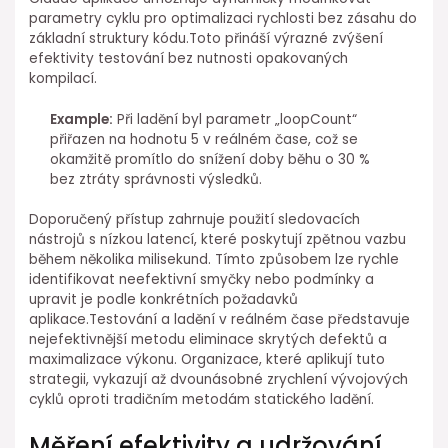
parametry cyklu ⁢pro optimalizaci rychlosti bez zásahu do
základní⁢ struktury kódu.Toto přináší výrazné zvýšení
efektivity testování bez nutnosti opakovaných
⁤kompilací.
Example:
Při ladění byl parametr „loopCount“
přiřazen na hodnotu 5 v reálném ⁤čase, což se
⁤okamžitě promítlo do snížení doby běhu o 30 %⁤
bez ztráty správnosti výsledků.
Doporučený přístup zahrnuje použití sledovacích
nástrojů s nízkou latencí, které poskytují ⁣zpětnou vazbu
⁣během několika milisekund. Tímto způsobem lze rychle
identifikovat neefektivní smyčky nebo podmínky⁤ a⁢
upravit je ⁣podle konkrétních požadavků
aplikace.Testování a ladění v reálném čase ⁤představuje
nejefektivnější metodu eliminace skrytých defektů⁣ a
maximalizace výkonu. Organizace, které aplikují tuto
⁣strategii, vykazují až dvounásobné zrychlení vývojových
cyklů oproti tradičním metodám statického ladění.
Měření efektivity a udržování