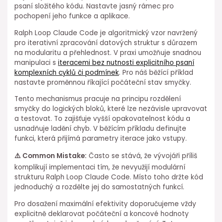
psaní složitého kódu. ⁢Nastavte jasný rámec ⁢pro
pochopení ⁣jeho funkce a aplikace.
Ralph ⁢Loop Claude Code je⁤ algoritmický vzor navržený⁣
pro iterativní zpracování datových struktur s důrazem
na modularitu a přehlednost. V praxi umožňuje ⁣snadnou
manipulaci s
iteracemi bez nutnosti explicitního psaní
komplexních cyklů či podmínek
. Pro náš běžící příklad
nastavte proměnnou říkající počáteční stav smyčky.
Tento mechanismus pracuje⁣ na principu ⁢rozdělení
smyčky do logických bloků, které lze nezávisle upravovat
a testovat. To zajišťuje vyšší⁢ opakovatelnost kódu a
usnadňuje ladění chyb. V⁢ běžícím příkladu definujte
funkci, která přijímá parametry⁤ iterace⁣ jako vstupy.
⚠️ Common Mistake:
⁣Často se⁣ stává, že vývojáři příliš
komplikují implementaci tím, že nevyužijí ⁣modulární
strukturu Ralph Loop Claude Code. Místo toho držte kód
jednoduchý a rozdělte jej do samostatných ⁢funkcí.
Pro dosažení maximální efektivity doporučujeme vždy
explicitně deklarovat počáteční a koncové hodnoty