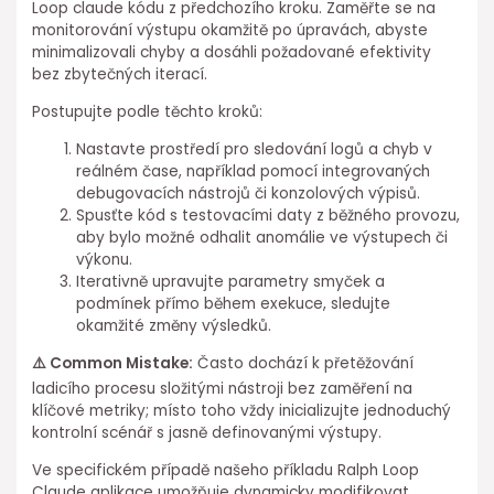
Loop claude kódu z předchozího kroku. Zaměřte se na
monitorování výstupu okamžitě po úpravách, abyste
minimalizovali chyby a dosáhli požadované efektivity
bez zbytečných iterací.
Postupujte podle těchto kroků: ⁣
Nastavte prostředí pro sledování logů a chyb v
reálném čase, například pomocí integrovaných
debugovacích nástrojů či konzolových výpisů.
Spusťte kód s testovacími daty z běžného provozu,
aby bylo možné odhalit anomálie ve výstupech či
výkonu.
Iterativně upravujte parametry smyček a
podmínek přímo během exekuce, sledujte
okamžité změny výsledků.
⚠️ Common Mistake:
Často dochází k přetěžování
ladicího procesu složitými nástroji bez zaměření na
klíčové metriky; místo ⁣toho vždy inicializujte jednoduchý
kontrolní scénář s jasně definovanými výstupy.
Ve specifickém případě našeho příkladu Ralph Loop
Claude aplikace umožňuje dynamicky modifikovat