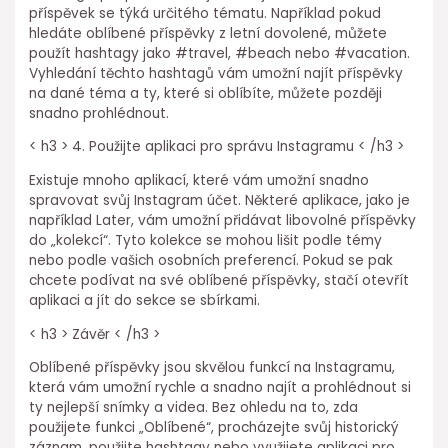
příspěvek se týká určitého tématu. Například pokud
hledáte oblíbené příspěvky z letní dovolené, můžete
použít hashtagy jako #travel, #beach nebo #vacation.
Vyhledání těchto hashtagů vám umožní najít příspěvky
na dané téma a ty, které si oblíbíte, můžete později
snadno prohlédnout.
< h3 > 4. Použijte aplikaci pro správu Instagramu < /h3 >
Existuje mnoho aplikací, které vám umožní snadno
spravovat svůj Instagram účet. Některé aplikace, jako je
například Later, vám umožní přidávat libovolné příspěvky
do „kolekcí“. Tyto kolekce se mohou lišit podle témy
nebo podle vašich osobních preferencí. Pokud se pak
chcete podívat na své oblíbené příspěvky, stačí otevřít
aplikaci a jít do sekce se sbírkami.
< h3 > Závěr < /h3 >
Oblíbené příspěvky jsou skvělou funkcí na Instagramu,
která vám umožní rychle a snadno najít a prohlédnout si
ty nejlepší snímky a videa. Bez ohledu na to, zda
použijete funkci „Oblíbené“, procházejte svůj historický
záznam, použijte hashtagy nebo využijete aplikaci pro