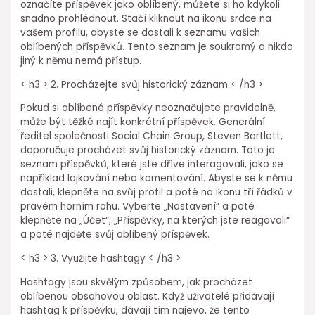
označíte příspěvek jako oblíbený, můžete si ho kdykoli
snadno prohlédnout. Stačí kliknout na ikonu srdce na
vašem profilu, abyste se dostali k seznamu vašich
oblíbených příspěvků. Tento seznam je soukromý a nikdo
jiný k němu nemá přístup.
< h3 > 2. Procházejte svůj historický záznam < /h3 >
Pokud si oblíbené příspěvky neoznačujete pravidelně,
může být těžké najít konkrétní příspěvek. Generální
ředitel společnosti Social Chain Group, Steven Bartlett,
doporučuje procházet svůj historický záznam. Toto je
seznam příspěvků, které jste dříve interagovali, jako se
například lajkování nebo komentování. Abyste se k němu
dostali, klepněte na svůj profil a poté na ikonu tří řádků v
pravém horním rohu. Vyberte „Nastavení“ a poté
klepněte na „Účet“, „Příspěvky, na kterých jste reagovali“
a poté najděte svůj oblíbený příspěvek.
< h3 > 3. Využijte hashtagy < /h3 >
Hashtagy jsou skvělým způsobem, jak procházet
oblíbenou obsahovou oblast. Když uživatelé přidávají
hashtag k příspěvku, dávají tím najevo, že tento