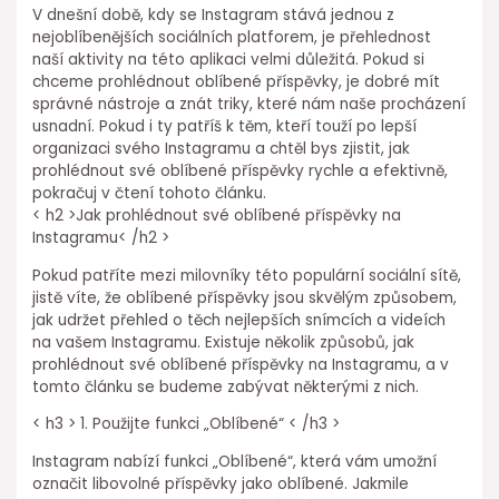
V dnešní době, kdy se Instagram stává jednou z
nejoblíbenějších sociálních platforem, je přehlednost
naší aktivity na této aplikaci velmi důležitá. Pokud si
chceme prohlédnout oblíbené příspěvky, je dobré mít
správné nástroje a znát triky, které nám naše procházení
usnadní. Pokud i ty patříš k těm, kteří touží po lepší
organizaci svého Instagramu a chtěl bys zjistit, jak
prohlédnout své oblíbené příspěvky rychle a efektivně,
pokračuj v čtení tohoto článku.
< h2 >Jak prohlédnout své oblíbené příspěvky na
Instagramu< /h2 >
Pokud patříte mezi milovníky této populární sociální sítě,
jistě víte, že oblíbené příspěvky jsou skvělým způsobem,
jak udržet přehled o těch nejlepších snímcích a videích
na vašem Instagramu. Existuje několik způsobů, jak
prohlédnout své oblíbené příspěvky na Instagramu, a v
tomto článku se budeme zabývat některými z nich.
< h3 > 1. Použijte funkci „Oblíbené“ < /h3 >
Instagram nabízí funkci „Oblíbené“, která vám umožní
označit libovolné příspěvky jako oblíbené. Jakmile