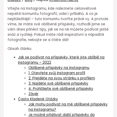
Vítejte na Instagramu, kde naleznete celosvětově
největší komunitu fotografií, videí i příběhů. A co je
nejdůležitější – tuto komunitu tvoříte právě vy. A protože
víme, že máte své oblíbené příspěvky, rozhodli jsme se
vám dnes přinést tipy, jak se na ně můžete podívat ještě
snáz a rychleji. Pokud máte rádi inspirativní a nápadité
fotografie, nebojte se a čtěte dál!
Obsah článku
Jak se podívat na příspěvky, které jste oblíbili na
Instagramu – 2022
Oblíbené příspěvky na Instagramu
1. Otevřete svůj Instagram profil
2. Přejděte na svou stránku s profilem
3. Najděte své oblíbené příspěvky
4. Prohlížejte své oblíbené příspěvky
Závěr
Často Kladené Otázky
Jak mohu podívat na mé oblíbené příspěvky
na Instagramu?
Je možné přidávat další příspěvky do