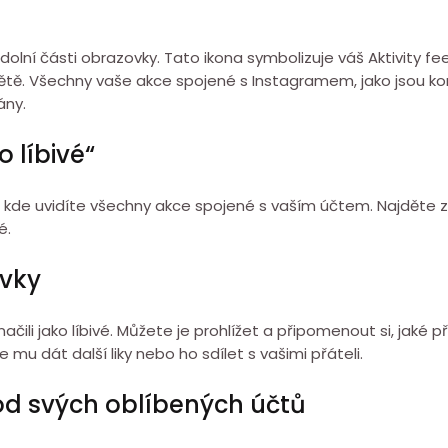
v dolní části obrazovky. Tato ikona symbolizuje váš Aktivity 
ětě. Všechny vaše akce spojené s Instagramem, jako jsou ko
ány.
 líbivé“
u, kde uvidíte všechny akce spojené s vaším účtem. Najděte zál
é.
ěvky
ili jako líbivé. Můžete je prohlížet a připomenout si, jaké p
 mu dát další liky nebo ho sdílet s vašimi přáteli.
 od svých oblíbených účtů