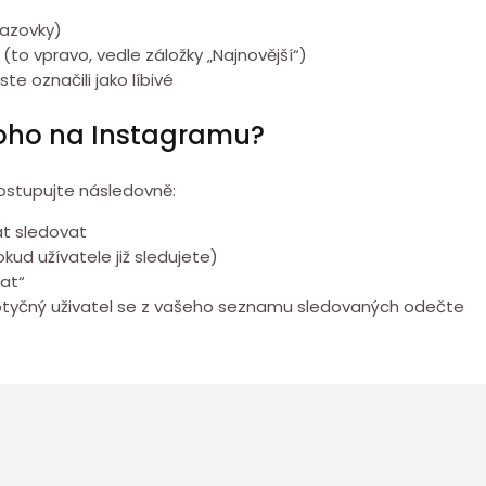
razovky)
 (to vpravo, vedle záložky „Najnovější“)
e označili jako líbivé
oho na Instagramu?
ostupujte následovně:
at sledovat
okud užívatele již sledujete)
at“
dotyčný uživatel se z vašeho seznamu sledovaných odečte