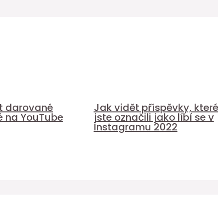
it darované
Jak vidět příspěvky, kter
é na YouTube
jste označili jako líbí se v
Instagramu 2022