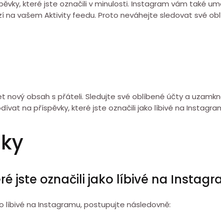
ěvky, které jste označili v minulosti. Instagram vám také u
í na vašem Aktivity feedu. Proto neváhejte sledovat své obl
et nový obsah s přáteli. Sledujte své oblíbené účty a uzamkn
dívat na příspěvky, které jste označili jako líbivé na Instagra
zky
ré jste označili jako líbivé na Instag
ako líbivé na Instagramu, postupujte následovně: