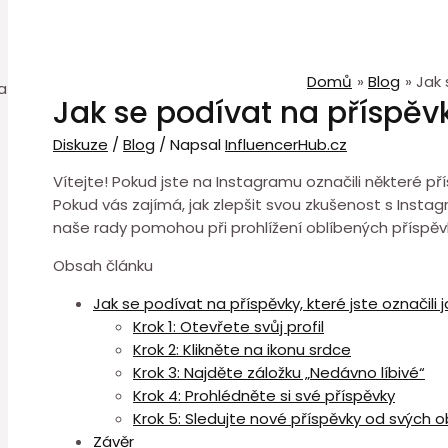
0
Domů
Blog
Jak 
Jak se podívat na příspěvky
Diskuze
/
Blog
/ Napsal
InfluencerHub.cz
Vítejte! Pokud jste na Instagramu označili některé př
Pokud vás zajímá, jak zlepšit svou zkušenost s Instag
naše rady pomohou při prohlížení oblíbených příspěvků
Obsah článku
Jak se podívat na příspěvky, které jste označili 
Krok 1: Otevřete svůj profil
Krok 2: Klikněte na ikonu srdce
Krok 3: Najděte záložku „Nedávno líbivé“
Krok 4: Prohlédněte si své příspěvky
Krok 5: Sledujte nové příspěvky od svých 
Závěr