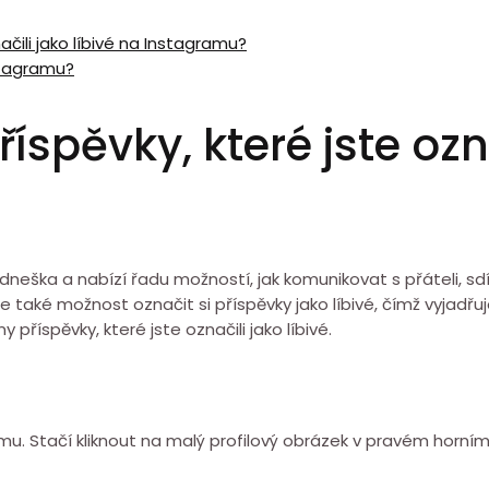
ačili jako líbivé na Instagramu?
stagramu?
íspěvky, které jste ozna
 dneška a nabízí řadu možností, jak komunikovat s přáteli, sdí
je také možnost označit si příspěvky jako líbivé, čímž vyja
říspěvky, které jste označili jako líbivé.
u. Stačí kliknout na malý profilový obrázek v pravém horním r