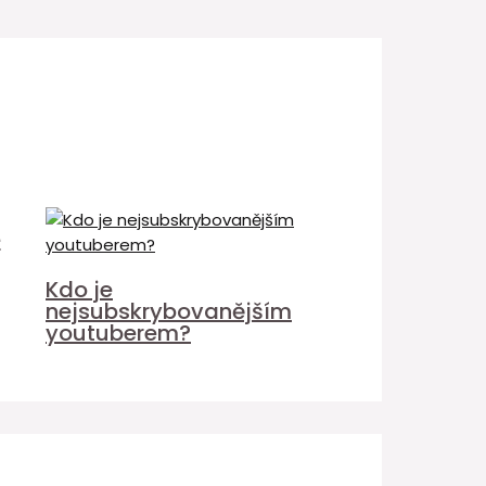
é
Kdo je
nejsubskrybovanějším
youtuberem?