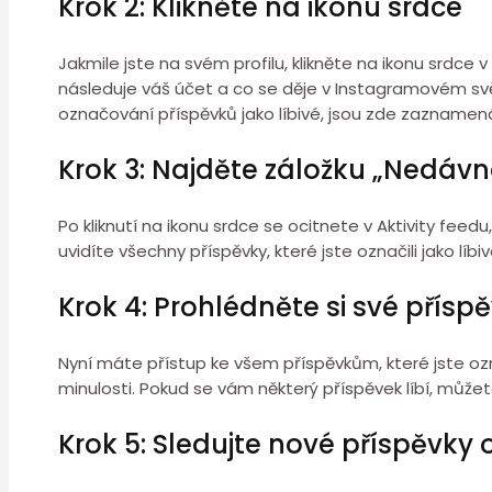
Krok 2: Klikněte na ikonu srdce
Jakmile jste na svém profilu, klikněte na ikonu srdce 
následuje váš účet a co se děje v Instagramovém sv
označování příspěvků jako líbivé, jsou zde zaznamen
Krok 3: Najděte záložku „Nedávno
Po kliknutí na ikonu srdce se ocitnete v Aktivity feed
uvidíte všechny příspěvky, které jste označili jako líbiv
Krok 4: Prohlédněte si své přísp
Nyní máte přístup ke všem příspěvkům, které jste označ
minulosti. Pokud se vám některý příspěvek líbí, můžete
Krok 5: Sledujte nové příspěvky