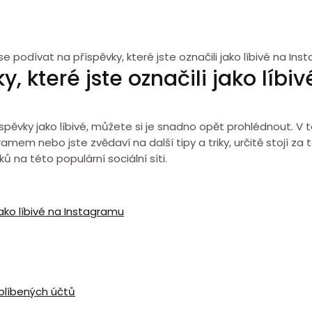
se podívat na příspěvky, které jste označili jako líbivé na In
, které jste označili jako líb
íspěvky jako líbivé, můžete si je snadno opět prohlédnout. V t
ramem nebo jste zvědaví na další tipy a triky, určitě stojí z
 na této populární sociální síti.
jako líbivé na Instagramu
oblíbených účtů