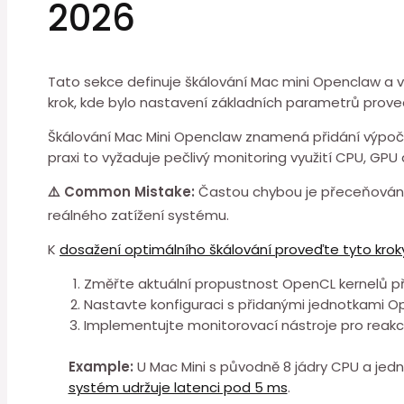
2026
Tato sekce definuje škálování Mac mini Openclaw a v
krok, kde bylo nastavení základních parametrů proved
Škálování Mac Mini Openclaw znamená přidání výpoče
praxi to vyžaduje pečlivý monitoring ⁢využití CPU, GPU 
⚠️ Common Mistake:
Častou chybou je přeceňování p
reálného zatížení systému.
K
dosažení optimálního škálování proveďte tyto krok
Změřte aktuální propustnost OpenCL kernelů při
Nastavte konfiguraci ⁤s přidanými jednotkami O
Implementujte monitorovací nástroje pro reakci
Example:
U Mac Mini s původně 8⁣ jádry CPU a jed
systém udržuje latenci pod 5 ⁢ms
.