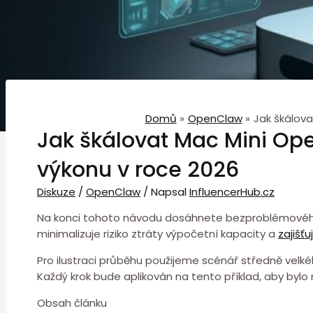
Domů
OpenClaw
Jak škálov
Jak škálovat Mac Mini Op
výkonu v roce 2026
Diskuze
/
OpenClaw
/ Napsal
InfluencerHub.cz
Na konci tohoto návodu dosáhnete bezproblémového š
minimalizuje riziko ztráty výpočetní kapacity a
zajišť
Pro⁤ ilustraci průběhu použijeme scénář středně velké
Každý krok bude aplikován na tento příklad, aby byl
Obsah článku