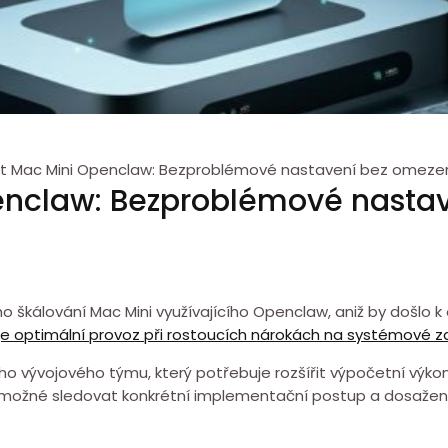
at Mac Mini Openclaw: Bezproblémové nastavení bez omezen
enclaw: Bezproblémové nasta
kálování Mac Mini využívajícího Openclaw, aniž by došlo k
uje optimální provoz při rostoucích nárokách⁣ na systémové z
ho vývojového týmu, který potřebuje rozšířit výpočetní výkon 
o možné ⁤sledovat konkrétní implementační postup a dosažen