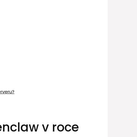
erveru?
enclaw v roce