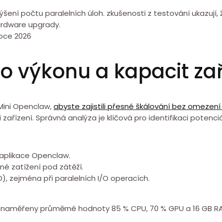
výšení počtu paralelních úloh. zkušenosti z testování ukazují
hardware upgrady.
 výkonu a kapacit zař
 Mini Openclaw,
abyste zajistili přesné škálování bez omezení
⁣ zařízení. Správná analýza je klíčová pro identifikaci potenci
 aplikace Openclaw.
é zatížení pod zátěží.
D), zejména při paralelních I/O operacích.
 naměřeny průměrné⁤ hodnoty 85 % CPU, 70 % GPU a 16 GB RAM