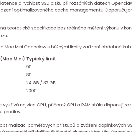
ence a ⁢rychlost SSD disku při rozsáhlých datech Openclaw si
nasazení optimalizovaného cache managementu. Doporučuj
na teoretické specifikace bez reálného měření výkonu v⁣ ko
ozu.
 Mac Mini Openclaw s běžnými limity ⁣zařízení obdobné kate
(Mac Mini)
Typický limit
90
80
24 GB / 32 GB
2000
 využívá nejvíce ⁤CPU, přičemž GPU a RAM stále disponují rez
o prodlev.
optimalizaci paměťových přístupů a zvážení doplňkových SSD
 potenciál při dalším škálování clusteru Mac Mini Openclaw