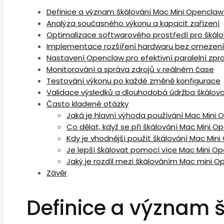
Definice a význam škálování Mac ⁤Mini Openclaw
Analýza současného výkonu a kapacit zařízení
Optimalizace softwarového prostředí pro škálo
Implementace rozšíření hardwaru bez omezení
Nastavení ⁣Openclaw pro efektivní paralelní zpr
Monitorování⁤ a⁤ správa zdrojů v reálném čase
Testování výkonu po každé změně⁣ konfigurace
Validace výsledků a dlouhodobá údržba škálova
Často kladené otázky
Jaká je hlavní výhoda používání⁢ Mac Mini
Co dělat, když se při škálování Mac Mini 
Kdy je vhodnější použít škálování Mac Min
Je lepší škálovat pomocí více Mac Mini⁣ O
Jaký je rozdíl mezi škálováním Mac ⁤mini
Závěr
Definice a význam š