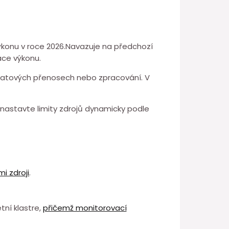
ýkonu v roce 2026.Navazuje na předchozí
ace výkonu.
 datových přenosech nebo zpracování. V
⁤nastavte limity zdrojů dynamicky podle
i zdroji
.
ní klastre,
přičemž monitorovací