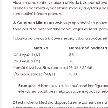
Hlavním omezením v našem ⁢příkladu byla paměťová lat
přenosu dat mezi výpočetními ⁣moduly a vyžadují 
kontinuálně během provozu.
⚠️ Common Mistake:
Chybou je spoléhání se pouze 
toho použijte benchmarky odpovídající vašemu prov
Tabulka porovnává klíčové metriky výkonu současného
Metrika
Naměřená hodnota 
CPU využití (%)
85
GPU využití (%)
70
Paměť RAM (využito/kapacita)
16 GB / 32 GB
I/O propustnost (MB/s)
1800
Example:
Příklad ukazuje, že současná konfigurace
efektivněji využít bez rizika zastavení ⁢výpočtů neb
Z technického hlediska doporučujeme zaměřit se na 
subsystému. Tento krok zabezpečí maximální výkonový