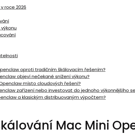
 v roce 2026
vání
 výkonu
acování
telnosti
 Openclaw oproti tradičním škálovacím řešením?
Openclaw objeví nečekané snížení výkonu?
i Openclaw místo cloudových řešení?
penclaw zařízení nebo investovat do jednoho výkonnějšího s
 Openclaw a klasickým distribuovaným výpočtem?
kálování Mac ⁤Mini Op