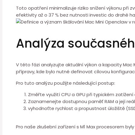
Toto opatření minimalizuje riziko snížení výkonu při z
efektivity až o 37 % bez nutnosti investic do drahé 
Analýza současného
V této fázi ⁢analyzujte aktuální výkon a kapacity Mac
přípravy, kde bylo nutné definovat cílovou konfiguraci
Pro tuto analýzu použijte následující postup:
Změřte využití CPU a ⁣GPU při typickém zatížení
Zaznamenejte dostupnou paměť RAM a její reáln
vyhodnoťte rychlost a⁣ propustnost úložiště⁢ (SS
Pro naše zkušební zařízení s M1 Max procesorem byly