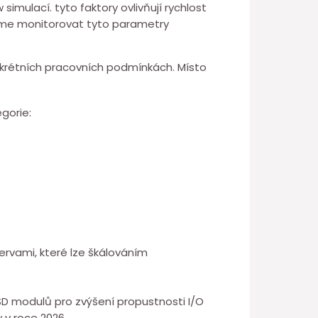
mulací. tyto faktory ovlivňují rychlost
eme monitorovat tyto parametry
nkrétních pracovních podmínkách. Místo
gorie:
ervami, které lze škálováním
 modulů pro zvýšení ⁤propustnosti I/O
 v roce 2026.