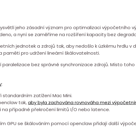
ysvětlí jeho zásadní význam pro optimalizaci výpočetního v
eno, a nyní se zaměříme ⁤na rozšíření⁤ kapacity bez⁣ degrad
tních jednotek a zdrojů tak, aby nedošlo k úzkému hrdlu v⁣
⁢a paměti pro udržení lineární škálovatelnosti.
aralelizace ⁣bez správné synchronizace zdrojů. Místo toho 
y
:
 standardním zatížení Mac ⁤Mini.
penclaw tak,
aby byla zachována rovnováha mezi výpočetním
 na případné překročení limitů I/O nebo latence.
ním GPU se škálováním pomocí openclaw přidají další výpočet