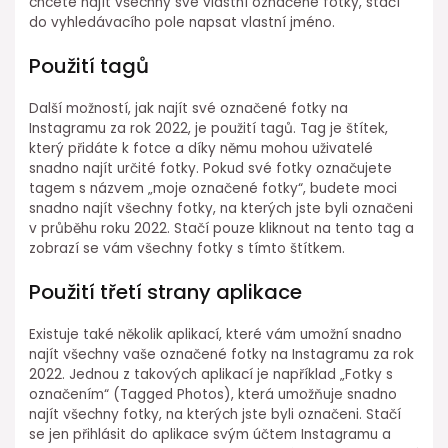
chcete najít všechny své vlastní označené fotky, stačí
do vyhledávacího pole napsat vlastní jméno.
Použití tagů
Další možností, jak najít své označené fotky na
Instagramu za rok 2022, je použití tagů. Tag je štítek,
který přidáte k fotce a díky němu mohou uživatelé
snadno najít určité fotky. Pokud své fotky označujete
tagem s názvem „moje označené fotky“, budete moci
snadno najít všechny fotky, na kterých jste byli označeni
v průběhu roku 2022. Stačí pouze kliknout na tento tag a
zobrazí se vám všechny fotky s tímto štítkem.
Použití třetí strany aplikace
Existuje také několik aplikací, které vám umožní snadno
najít všechny vaše označené fotky na Instagramu za rok
2022. Jednou z takových aplikací je například „Fotky s
označením“ (Tagged Photos), která umožňuje snadno
najít všechny fotky, na kterých jste byli označeni. Stačí
se jen přihlásit do aplikace svým účtem Instagramu a