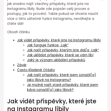
jak snadno najít všechny příspěvky, které jste na
Instagramu líbily. Bude zde popsán celý proces a
postupy, jak to provést. Takže pokud se chcete naučit
více o této užitečné funkci Instagramu, neváhejte a
čtěte dál!
Obsah článku
Jak vidět příspěvky, které jste na Instagramu líbily
Jak funguje funkce „Lajk“
Jak najít příspěvky, kterým jste dal/a „Lajk“
Jak ukládat příspěvky, které se vám líbí
Jaký je význam ukládání příspěvků
Závěr
Často Kladené Otázky
Jak najít příspěvky, které jsem označil(a)
jako líbivé na Instagramu?
Je možné najít staré příspěvky, které jsem
kdysi označil(a) jako líbivé?
Jak vidět příspěvky, které jste
na Instagramu líbily