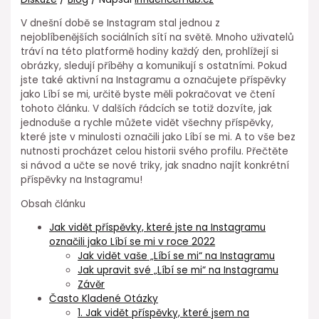
V dnešní době se Instagram stal jednou z
nejoblíbenějších sociálních sítí na světě. Mnoho uživatelů
tráví na této platformě hodiny každý den, prohlížejí si
obrázky, sledují příběhy a komunikují s ostatními. Pokud
jste také aktivní na Instagramu a označujete příspěvky
jako Líbí se mi, určitě byste měli pokračovat ve čtení
tohoto článku. V dalších řádcích se totiž dozvíte, jak
jednoduše a rychle můžete vidět všechny příspěvky,
které jste v minulosti označili jako Líbí se mi. A to vše bez
nutnosti procházet celou historii svého profilu. Přečtěte
si návod a učte se nové triky, jak snadno najít konkrétní
příspěvky na Instagramu!
Obsah článku
Jak vidět příspěvky, které jste na Instagramu
označili jako Líbí se mi v roce 2022
Jak vidět vaše „Líbí se mi“ na Instagramu
Jak upravit své „Líbí se mi“ na Instagramu
Závěr
Často Kladené Otázky
1. Jak vidět příspěvky, které jsem na