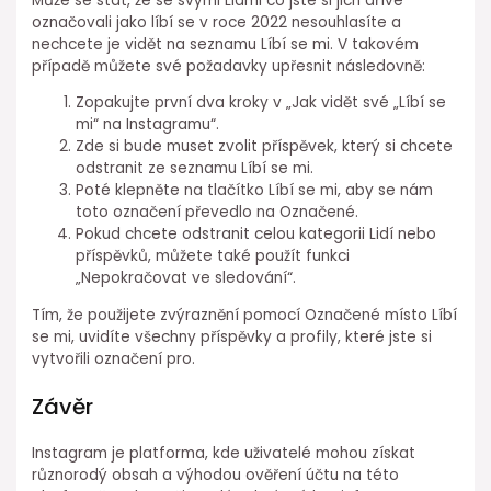
Může se stát, že se svými Lidmi co jste si jich dříve
označovali jako líbí se v roce 2022 nesouhlasíte a
nechcete je vidět na seznamu Líbí se mi. V takovém
případě můžete své požadavky upřesnit následovně:
Zopakujte první dva kroky v „Jak vidět své „Líbí se
mi“ na Instagramu“.
Zde si bude muset zvolit příspěvek, který si chcete
odstranit ze seznamu Líbí se mi.
Poté klepněte na tlačítko Líbí se mi, aby se nám
toto označení převedlo na Označené.
Pokud chcete odstranit celou kategorii Lidí nebo
příspěvků, můžete také použít funkci
„Nepokračovat ve sledování“.
Tím, že použijete zvýraznění pomocí Označené místo Líbí
se mi, uvidíte všechny příspěvky a profily, které jste si
vytvořili označení pro.
Závěr
Instagram je platforma, kde uživatelé mohou získat
různorodý obsah a výhodou ověření účtu na této