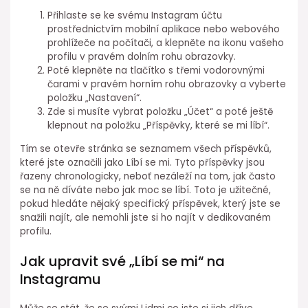
Přihlaste se ke svému Instagram účtu
prostřednictvím mobilní aplikace nebo webového
prohlížeče na počítači, a klepněte na ikonu vašeho
profilu v pravém dolním rohu obrazovky.
Poté klepněte na tlačítko s třemi vodorovnými
čarami v pravém horním rohu obrazovky a vyberte
položku „Nastavení“.
Zde si musíte vybrat položku „Účet“ a poté ještě
klepnout na položku „Příspěvky, které se mi líbí“.
Tím se otevře stránka se seznamem všech příspěvků,
které jste označili jako Líbí se mi. Tyto příspěvky jsou
řazeny chronologicky, neboť nezáleží na tom, jak často
se na ně díváte nebo jak moc se líbí. Toto je užitečné,
pokud hledáte nějaký specifický příspěvek, který jste se
snažili najít, ale nemohli jste si ho najít v dedikovaném
profilu.
Jak upravit své „Líbí se mi“ na
Instagramu