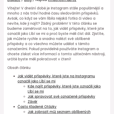
Vítejte! V dnešní době je Instagram stále populárnější a
mnoho z nás tráví hodně času sledováním příspěvků.
Avšak, co když se vám líbila nějaká fotka či video a
nevíte, kde ji najít? Žádný problém! V této článku se
budeme zaměřovat na to, jak vidět příspěvky, které jste
označili jako Líbí se mi a proč byste měli číst dál. Zjistíte,
jak můžete rychle a snadno nalézt své oblíbené
příspěvky a co všechno můžete udělat s těmito
označeními. Pokud pravidelně používáte Instagram a
chcete získat více informací o tomto užitečném nástroji,
určitě byste měli pokračovat v čtení!
Obsah článku
Jak vidět příspěvky, které jste na Instagramu
označili jako Líbí se mi
Kde najít příspěvky, které jste označili jako
Líbí se mi
Jak spravovat své označené příspěvky
Závěr
Často Kladené Otázky
Jak zobrazit můj seznam oblíbených