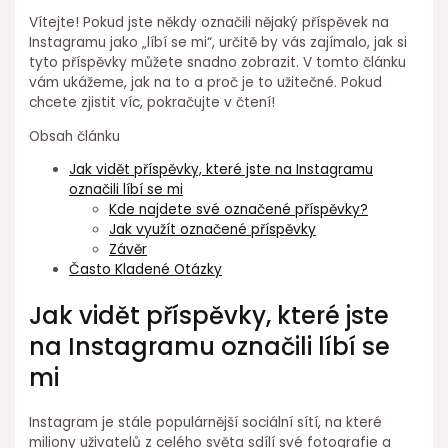
Vítejte! Pokud jste někdy označili nějaký příspěvek na
Instagramu jako „líbí se mi“, určitě by vás zajímalo, jak si
tyto příspěvky můžete snadno zobrazit. V tomto článku
vám ukážeme, jak na to a proč je to užitečné. Pokud
chcete zjistit víc, pokračujte v čtení!
Obsah článku
Jak vidět příspěvky, které jste na Instagramu
označili líbí se mi
Kde najdete své označené příspěvky?
Jak využít označené příspěvky
Závěr
Často Kladené Otázky
Jak vidět příspěvky, které jste
na Instagramu označili líbí se
mi
Instagram je stále populárnější sociální sítí, na které
miliony uživatelů z celého světa sdílí své fotografie a