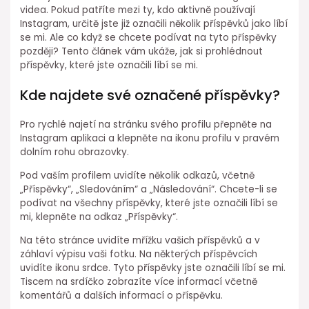
videa. Pokud patříte mezi ty, kdo aktivně používají
Instagram, určitě jste již označili několik příspěvků jako líbí
se mi. Ale co když se chcete podívat na tyto příspěvky
později? Tento článek vám ukáže, jak si prohlédnout
příspěvky, které jste označili líbí se mi.
Kde najdete své označené příspěvky?
Pro rychlé najetí na stránku svého profilu přepněte na
Instagram aplikaci a klepněte na ikonu profilu v pravém
dolním rohu obrazovky.
Pod vaším profilem uvidíte několik odkazů, včetně
„Příspěvky“, „Sledováním“ a „Následování“. Chcete-li se
podívat na všechny příspěvky, které jste označili líbí se
mi, klepněte na odkaz „Příspěvky“.
Na této stránce uvidíte mřížku vašich příspěvků a v
záhlaví výpisu vaši fotku. Na některých příspěvcích
uvidíte ikonu srdce. Tyto příspěvky jste označili líbí se mi.
Tiscem na srdíčko zobrazíte více informací včetně
komentářů a dalších informací o příspěvku.