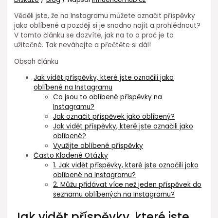
Věděli jste, že na Instagramu můžete označit příspěvky
jako oblíbené a později si je snadno najít a prohlédnout?
V tomto článku se dozvíte, jak na to a proč je to
užitečné. Tak neváhejte a přečtěte si dál!
Obsah článku
Jak vidět příspěvky, které jste označili jako
oblíbené na Instagramu
Co jsou to oblíbené příspěvky na
Instagramu?
Jak označit příspěvek jako oblíbený?
Jak vidět příspěvky, které jste označili jako
oblíbené?
Využijte oblíbené příspěvky
Často Kladené Otázky
1. Jak vidět příspěvky, které jste označili jako
oblíbené na Instagramu?
2. Můžu přidávat více než jeden příspěvek do
seznamu oblíbených na Instagramu?
Jak vidět příspěvky, které jste