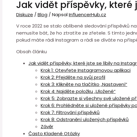
Jak vidět příspěvky, které 
Diskuze
/
Blog
/ Napsal
InfluencerHub.cz
V roce 2022 se stalo oblíbené sledování příspěvků na I
nemusíte bát, že ho ztratíte ze zřetele. S tímto jedn
pokud máte rádi Instagram a rádi se díváte na příspěv
Obsah článku
Jak vidět příspěvky, které jste se líbily na Insta
Krok 1: Otevřete Instagramovou aplikaci
Krok 2: Přejděte na svůj profil
Krok 3: Klikněte na tlačítko „Nastavení“
Krok 4: Najděte položku „Uložené“
Krok 5: Zobrazte si všechny své uložené př
Krok 6: Prohlédněte si uložené příspěvky po
Krok 7: Filtrování příspěvků
Krok 8: Odstranění uložených příspěvků
Závěr
Často Kladené Otázky