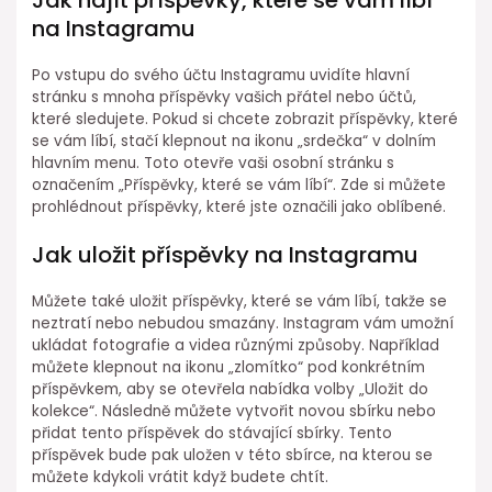
Jak najít příspěvky, které se vám líbí
na Instagramu
Po vstupu do svého účtu Instagramu uvidíte hlavní
stránku s mnoha příspěvky vašich přátel nebo účtů,
které sledujete. Pokud si chcete zobrazit příspěvky, které
se vám líbí, stačí klepnout na ikonu „srdečka“ v dolním
hlavním menu. Toto otevře vaši osobní stránku s
označením „Příspěvky, které se vám líbí“. Zde si můžete
prohlédnout příspěvky, které jste označili jako oblíbené.
Jak uložit příspěvky na Instagramu
Můžete také uložit příspěvky, které se vám líbí, takže se
neztratí nebo nebudou smazány. Instagram vám umožní
ukládat fotografie a videa různými způsoby. Například
můžete klepnout na ikonu „zlomítko“ pod konkrétním
příspěvkem, aby se otevřela nabídka volby „Uložit do
kolekce“. Následně můžete vytvořit novou sbírku nebo
přidat tento příspěvek do stávající sbírky. Tento
příspěvek bude pak uložen v této sbírce, na kterou se
můžete kdykoli vrátit když budete chtít.