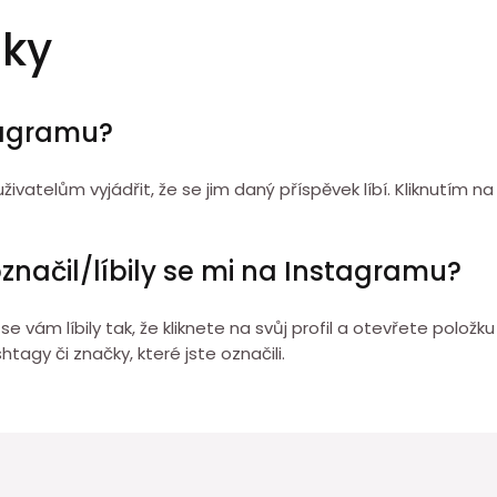
zky
tagramu?
živatelům vyjádřit, že se jim daný příspěvek líbí. Kliknutím n
označil/líbily se mi na Instagramu?
e vám líbily tak, že kliknete na svůj profil a otevřete položku
tagy či značky, které jste označili.