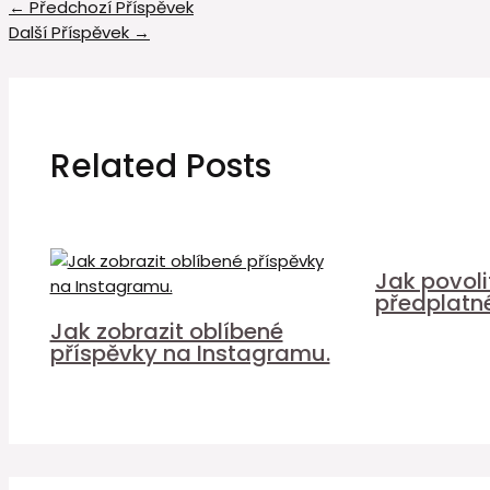
←
Předchozí Příspěvek
Další Příspěvek
→
Related Posts
Jak povol
předplatn
Jak zobrazit oblíbené
příspěvky na Instagramu.