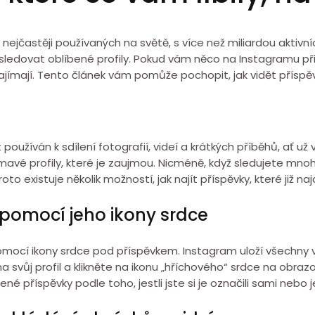
nejčastěji používaných na světě, s více než miliardou aktivníc
a sledovat oblíbené profily. Pokud vám něco na Instagramu př
jímají. Tento článek vám pomůže pochopit, jak vidět příspěvk
 používán k sdílení fotografií, videí a krátkých příběhů, ať 
ímavé profily, které je zaujmou. Nicméně, když sledujete mnoh
to existuje několik možností, jak najít příspěvky, které již na
 pomocí jeho ikony srdce
pomocí ikony srdce pod příspěvkem. Instagram uloží všechny
 na svůj profil a klikněte na ikonu „hříchového“ srdce na obr
é příspěvky podle toho, jestli jste si je označili sami nebo je