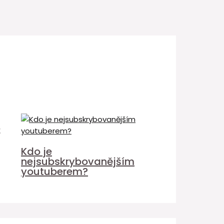
é
Kdo je
nejsubskrybovanějším
youtuberem?