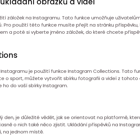
 ukládání obrázků a videí
oužití záložek na Instagramu. Tato funkce umožňuje uživatel
 Pro použití této funkce musíte přejít na stránku příspěvku,
vkem a poté si vyberte jméno záložek, do které chcete přísp
tions
na Instagramu je použití funkce Instagram Collections. Tato f
 o sport, můžete vytvořit sbírku fotografii a videí z tohoto
e ho do vaší sbírky Instagram.
ždý den, je důležité vědět, jak se orientovat na platformě, kt
oučasně o nich také něco zjistit. Ukládání příspěvků na Inst
jí, na jednom místě.