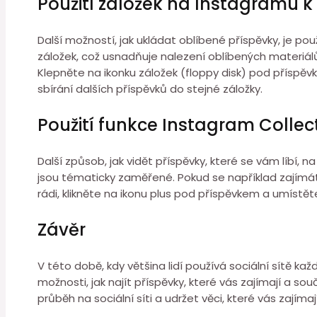
Použití záložek na Instagramu k
Další možností, jak ukládat oblíbené příspěvky, je p
záložek, což usnadňuje nalezení oblíbených materiálů.
Klepněte na ikonku záložek (floppy disk) pod příspě
sbírání dalších příspěvků do stejné záložky.
Použití funkce Instagram Collec
Další způsob, jak vidět příspěvky, které se vám líbí, 
jsou tématicky zaměřené. Pokud se například zajímáte
rádi, klikněte na ikonu plus pod příspěvkem a umístět
Závěr
V této době, kdy většina lidí používá sociální sítě ka
možnosti, jak najít příspěvky, které vás zajímají a s
průběh na sociální síti a udržet věci, které vás zajíma