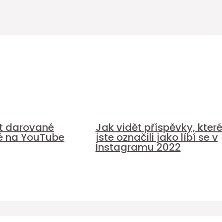
it darované
Jak vidět příspěvky, kter
é na YouTube
jste označili jako líbí se v
Instagramu 2022