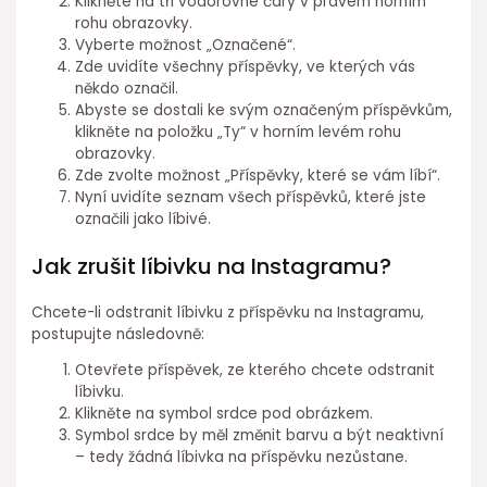
Klikněte na tři vodorovné čáry v pravém horním
rohu obrazovky.
Vyberte možnost „Označené“.
Zde uvidíte všechny příspěvky, ve kterých vás
někdo označil.
Abyste se dostali ke svým označeným příspěvkům,
klikněte na položku „Ty“ v horním levém rohu
obrazovky.
Zde zvolte možnost „Příspěvky, které se vám líbí“.
Nyní uvidíte seznam všech příspěvků, které jste
označili jako líbivé.
Jak zrušit líbivku na Instagramu?
Chcete-li odstranit líbivku z příspěvku na Instagramu,
postupujte následovně:
Otevřete příspěvek, ze kterého chcete odstranit
líbivku.
Klikněte na symbol srdce pod obrázkem.
Symbol srdce by měl změnit barvu a být neaktivní
– tedy žádná líbivka na příspěvku nezůstane.