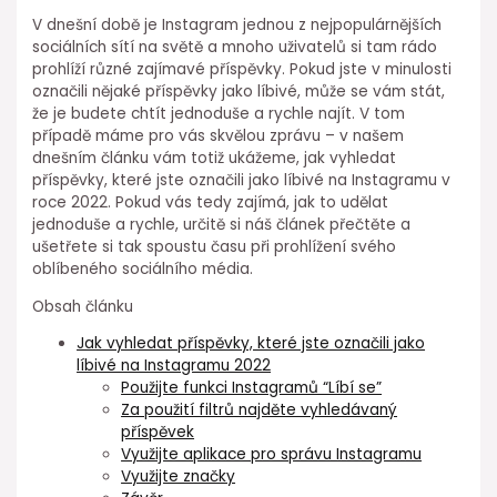
V dnešní době je Instagram jednou z nejpopulárnějších
sociálních sítí na světě a mnoho uživatelů si tam rádo
prohlíží různé zajímavé příspěvky. Pokud jste v minulosti
označili nějaké příspěvky jako líbivé, může se vám stát,
že je budete chtít jednoduše a rychle najít. V tom
případě máme pro vás skvělou zprávu – v našem
dnešním článku vám totiž ukážeme, jak vyhledat
příspěvky, které jste označili jako líbivé na Instagramu v
roce 2022. Pokud vás tedy zajímá, jak to udělat
jednoduše a rychle, určitě si náš článek přečtěte a
ušetřete si tak spoustu času při prohlížení svého
oblíbeného sociálního média.
Obsah článku
Jak vyhledat příspěvky, které jste označili jako
líbivé na Instagramu 2022
Použijte funkci Instagramů “Líbí se”
Za použití filtrů najděte vyhledávaný
příspěvek
Využijte aplikace pro správu Instagramu
Využijte značky