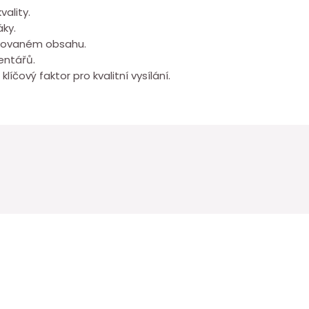
vality.
áky.
ravovaném obsahu.
entářů.
líčový faktor pro kvalitní vysílání.