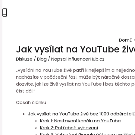
0
Domů
Jak vysílat na YouTube ži
Diskuze
/
Blog
/ Napsal
InfluencerHub.cz
„Vysílání na YouTube živě patří k nejlepším a nejje
nacházíte v počáteční fázi, může být náročné dostat 
dozvíte, jak lze živě vysílat na YouTube i bez těchto 
číst dál.“
Obsah článku
Jak vysílat na YouTube živě bez 1000 odběratel
Krok 1: Nastavení kanálu na YouTube
Krok 2: Potřebné vybavení
Krok 3: Vytvoření Google účtu pro vysílán