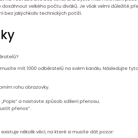
sáhnout velkého počtu diváků. Je však velmi důležité před
í bez jakýchkoliv technických potíží.
zky
ěratelů?
emusíte mít 1000 odběratelů na svém kanálu. Následujte tyto
horním rohu obrazovky.
 „Popis“ a nastavte způsob sdílení přenosu.
ustit přenos“.
xistuje několik věcí, na které si musíte dát pozor: