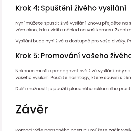
Krok 4: Spuštění živého vysílání
Nyní můžete spustit živé vysílání. Znovu přejděte na s
vám okno, kde uvidíte náhled na vaši kameru. Zkontroluj
Vysílání bude nyní živé a dostupné pro vaše diváky. 
Krok 5: Promování vašeho živého
Nakonec musíte propagovat své živé vysílání, aby se o
vašeho vysílání. Použijte hashtagy, které souvisí s t
Další možností je použití placeného reklamního pros
Závěr
Pomocí výše popsaného postupu můžete začít vysílat