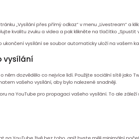
tránku „Vysílání přes přímý odkaz“ v menu „Livestream“ a klik
te kvalitu zvuku a videa a pak klikněte na tlačítko „Spustit v
Po ukončení vysílání se soubor automaticky uloží na vašem ka
 vysílání
 něm dozvědělo co nejvíce lidí. Použijte sociální sítě jako 
ématem vašeho vysílání, aby bylo nalezené snadněji.
toru na YouTube pro propagaci vašeho vysílání. To ale zálež
 na YouTube živě bez toho, aniž byste měli minimální počet