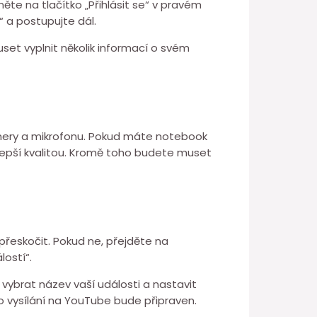
e na tlačítko „Přihlásit se“ v pravém
“ a postupujte dál.
set vyplnit několik informací o svém
kamery a mikrofonu. Pokud máte notebook
epší kvalitou. Kromě toho budete muset
přeskočit. Pokud ne, přejděte na
lostí“.
 vybrat název vaší události a nastavit
ro vysílání na YouTube bude připraven.