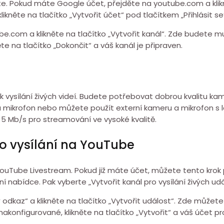
 Pokud máte Google účet, přejděte na youtube.com a kliknět
něte na tlačítko „Vytvořit účet“ pod tlačítkem „Přihlásit se
e.com a klikněte na tlačítko „Vytvořit kanál“. Zde budete mu
ěte na tlačítko „Dokončit“ a váš kanál je připraven.
 k vysílání živých videí. Budete potřebovat dobrou kvalitu 
mikrofon nebo můžete použít externí kameru a mikrofon s l
ě 5 Mb/s pro streamování ve vysoké kvalitě.
ro vysílání na YouTube
a YouTube Livestream. Pokud již máte účet, můžete tento krok 
í nabídce. Pak vyberte „Vytvořit kanál pro vysílání živých udá
ý odkaz“ a klikněte na tlačítko „Vytvořit událost“. Zde můžete
akonfigurované, klikněte na tlačítko „Vytvořit“ a váš účet p