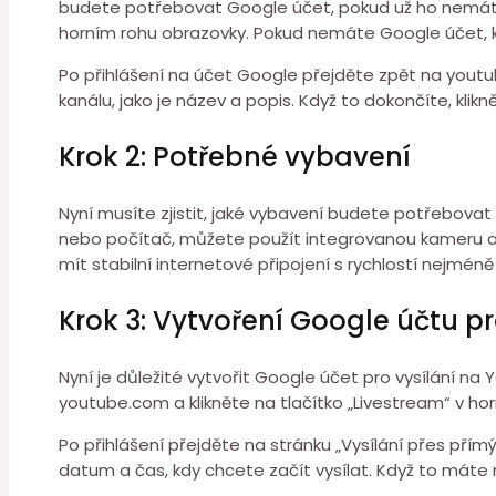
budete potřebovat Google účet, pokud už ho nemáte.
horním rohu obrazovky. Pokud nemáte Google účet, klik
Po přihlášení na účet Google přejděte zpět na youtub
kanálu, jako je název a popis. Když to dokončíte, klikn
Krok 2: Potřebné vybavení
Nyní musíte zjistit, jaké vybavení budete potřebovat
nebo počítač, můžete použít integrovanou kameru a 
mít stabilní internetové připojení s rychlostí nejmén
Krok 3: Vytvoření Google účtu p
Nyní je důležité vytvořit Google účet pro vysílání n
youtube.com a klikněte na tlačítko „Livestream“ v horn
Po přihlášení přejděte na stránku „Vysílání přes přím
datum a čas, kdy chcete začít vysílat. Když to máte n