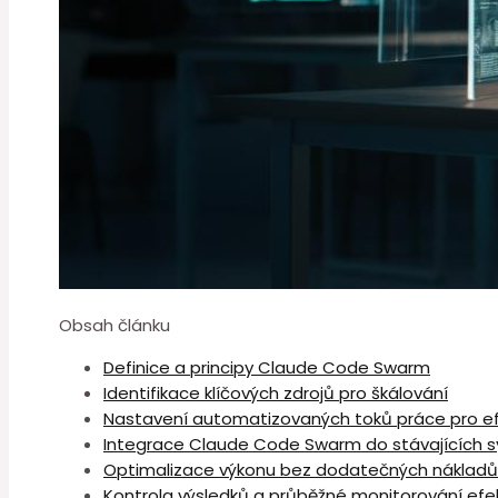
Obsah článku
Definice a principy Claude Code Swarm
Identifikace klíčových zdrojů⁣ pro škálování
Nastavení automatizovaných toků práce pro ⁣ef
Integrace Claude Code Swarm ⁤do stávajících 
Optimalizace výkonu bez dodatečných nákladů
Kontrola výsledků a průběžné monitorování efek