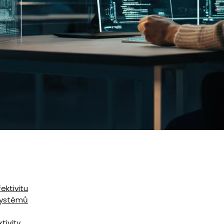
ektivitu
systémů
tivity