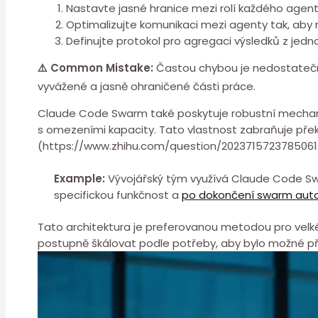
Nastavte jasné hranice mezi ⁣rolí každého agen
Optimalizujte⁣ komunikaci mezi agenty tak, aby m
Definujte protokol pro ⁤agregaci výsledků z jedn
⚠️ ⁣Common Mistake:
Častou chybou je nedostatečná 
vyvážené a jasně ohraničené části práce.
Claude Code Swarm také poskytuje robustní mechanis
s omezeními kapacity. Tato vlastnost ⁤zabraňuje přek
(https://www.zhihu.com/question/20237157237850617
Example:
Vývojářský tým ⁢využívá Claude Code S
specifickou funkčnost a
po dokončení swarm auto
Tato architektura je preferovanou metodou pro velké 
postupně škálovat podle potřeby, aby bylo možné⁣ p