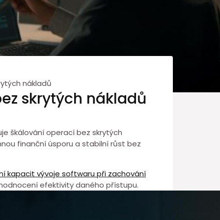
rytých nákladů
bez skrytých nákladů
⁢ škálování operací ⁢bez skrytých
ou⁢ finanční úsporu a stabilní růst ⁤bez
ní kapacit vývoje softwaru při ⁤zachování
hodnocení efektivity daného přístupu.