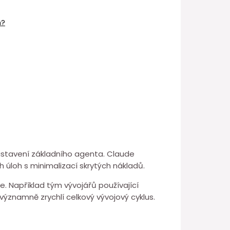
h?
astavení⁤ základního agenta. Claude
 úloh s minimalizací skrytých nákladů.
⁢Například tým⁢ vývojářů⁢ používající
znamně⁤ zrychlí celkový vývojový cyklus.