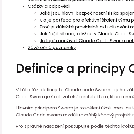
Otázky a odpovědi
Jaké⁤ jsou hlavní bezpečnostní rizika spo
Co je potřeba pro efektivní ⁤školení týmu
Proč je důležité⁢ pravidelné aktualizování
Jak⁣ řešit⁤ situaci, když se v Claude Code 
Je lepší používat Claude Code Swarm nebo 
Závěrečné poznámky
Definice a princip
V této fázi definujete Claude code Swarm a jeho zákl
Code Swarm⁣ je škálovatelná architektura, která umožň
Hlavním principem Swarm je rozdělení úkolu mezi auton
Claude Code swarm rozdělí rozsáhlý kódový projekt na
Pro správné nasazení ⁤postupujte podle těchto kroků: