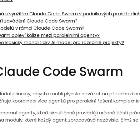
jená s využitím Claude Code Swarm v podnikových prostředíc
 při zavádění Claude⁤ Code Swarm?
 modelů v rámci ⁤Claude Code ⁣Swarm?
Swarm objeví kolize ⁢mezi paralelními agenty?
klasický monolitický AI model pro rozsáhlé projekty?
y Claude Code Swarm
adní principy, ⁣abyste mohli plynule navázat na předchozí n
uje koordinaci více agentů ⁣pro paralelní řešení komplexních
omní ⁣agenty, kteří simultánně provádějí určené části práce. 
 moduly, které každý agent zpracovává nezávisle, čímž se vý