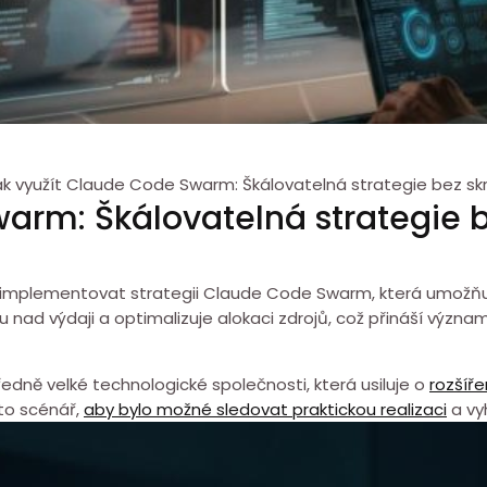
ak využít Claude Code Swarm: Škálovatelná strategie bez sk
arm: Škálovatelná strategie 
implementovat strategii Claude Code Swarm, která ⁢umožňuje
 ⁤nad výdaji a optimalizuje alokaci zdrojů, což přináší významn
dně⁣ velké technologické společnosti, která usiluje o
rozšíře
nto scénář,
aby bylo možné sledovat praktickou realizaci
a vy