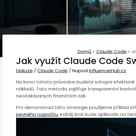
Domů
Claude Code
J
Jak využít Claude Code Sw
Diskuze
/
Claude Code
/ Napsal
InfluencerHub.cz
Na konci tohoto průvodce budete schopni⁤ efektivně 
nákladů. ⁤Tato metoda zajišťuje transparentní kontrolu
neočekávaných finančních rizik.
Pro demonstraci této strategie použijeme příklad stře
pevného rozpočtu
. Každý ⁢krok bude aplikován na te