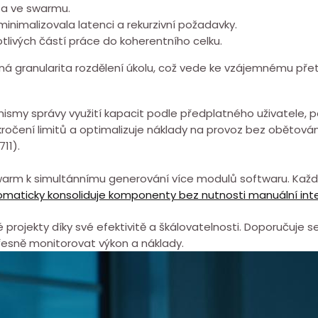
ta⁣ ve swarmu.
inimalizovala latenci ⁢a rekurzivní požadavky.
otlivých částí práce do koherentního celku.
granularita rozdělení úkolu, ⁣což ⁣vede ⁤ke vzájemnému přet
my správy využití kapacit podle předplatného uživatele, p
ročení limitů a optimalizuje náklady na provoz bez obětován
11).
warm k⁤ simultánnímu generování více modulů softwaru. Ka
maticky konsoliduje komponenty bez nutnosti manuální int
projekty⁢ díky své efektivitě a škálovatelnosti. Doporučuje
řesně monitorovat výkon a náklady.