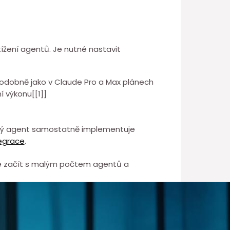
ížení agentů. Je nutné nastavit
odobně jako v Claude Pro a⁤ Max plánech
í výkonu[[1]]
ždý agent samostatně implementuje
egrace
.
 se začít s malým počtem⁤ agentů a