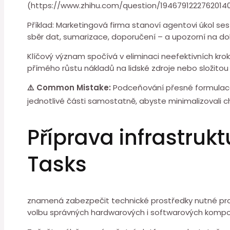
(https://www.zhihu.com/question/19467912227620140
Příklad: Marketingová firma ⁤stanoví agentovi úkol ses
sběr dat, sumarizace, doporučení – a upozorní na dok
Klíčový význam spočívá ⁤v eliminaci neefektivních kro
přímého⁤ růstu nákladů na lidské zdroje nebo složito
⚠️ Common ⁤Mistake:
Podceňování přesné formulace ú
jednotlivé části samostatně, abyste minimalizovali 
Příprava infrastru
Tasks
znamená zabezpečit ⁣technické prostředky nutné pro
volbu správných hardwarových i ⁢softwarových kompon