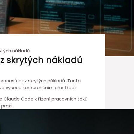
rytých nákladů
ez skrytých nákladů
procesů bez skrytých nákladů. Tento
y ve ⁢vysoce konkurenčním prostředí.
e Claude Code k řízení pracovních toků
praxi.