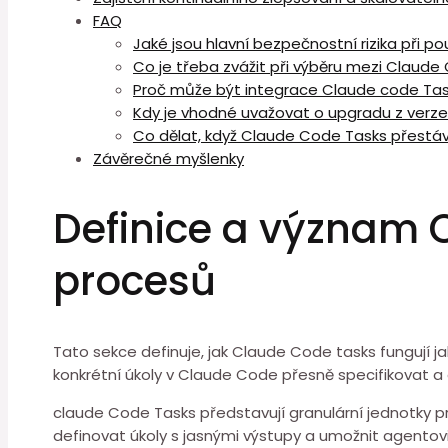
FAQ
Jaké jsou hlavní bezpečnostní rizika při p
Co je třeba zvážit při výběru mezi Claude
Proč může být integrace Claude code⁢ Task
Kdy je⁤ vhodné uvažovat o upgradu ⁤z ⁣verz
Co dělat, když Claude Code Tasks přestáv
Závěrečné myšlenky
Definice a význam⁤
procesů
Tato⁢ sekce ⁣definuje,⁣ jak Claude Code tasks fungují j
konkrétní úkoly v⁤ Claude Code přesně specifikovat a 
claude Code Tasks představují granulární jednotky 
definovat úkoly s jasnými výstupy⁢ a umožnit agentovi