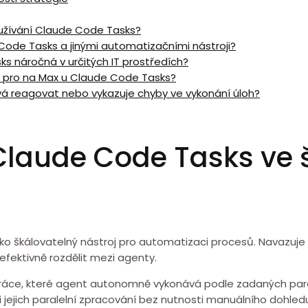
oužívání Claude⁣ Code Tasks?
 Code Tasks a jinými automatizačními nástroji?
s náročná v určitých IT prostředích?
e pro⁤ na Max u Claude⁤ Code Tasks?
á reagovat nebo⁢ vykazuje chyby ve vykonání úloh?
 Claude Code Tasks ve 
ako škálovatelný nástroj pro automatizaci procesů. Navazuje na
efektivně⁢ rozdělit mezi agenty.
práce, které agent autonomně vykonává⁣ podle zadaných par
 jejich paralelní zpracování bez nutnosti⁤ manuálního ⁤dohled