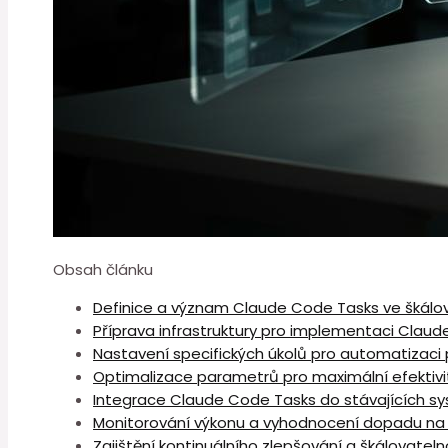
Obsah článku
Definice a význam⁤ Claude Code Tasks ve škálo
Příprava infrastruktury pro implementaci Clau
Nastavení specifických úkolů pro automatizaci
Optimalizace parametrů pro ⁤maximální efektivi
Integrace Claude Code Tasks do stávajících s
Monitorování výkonu a vyhodnocení dopadu na 
Zajištění⁤ kontinuálního zlepšování a škálovatelno