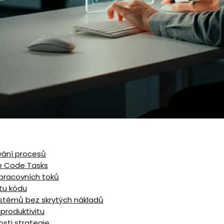
vání procesů
de Code Tasks
 pracovních toků
tu kódu
ystémů bez skrytých nákladů
produktivitu
sti⁤ strategie