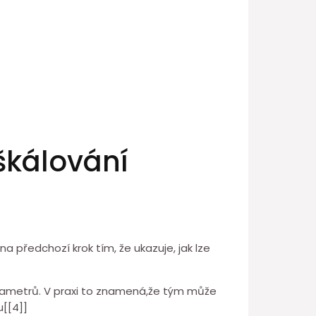
škálování
 předchozí krok⁣ tím, že ⁤ukazuje, jak lze
ametrů. V praxi ⁣to znamená,že⁤ tým může
u[[4]]