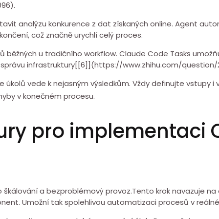
96).
tavit analýzu konkurence z dat získaných online. Agent automa
ončení, což značně urychlí celý proces.
ků ⁤běžných u tradičního workflow. Claude Code Tasks umožňuj
u správu infrastruktury[[6]](https://www.zhihu.com/question/
kolů vede k nejasným výsledkům. Vždy definujte vstupy i vý
⁤chyby v konečném procesu.
ktury pro implementaci
 škálování a bezproblémový provoz.Tento krok navazuje na 
ent. Umožní⁤ tak spolehlivou automatizaci procesů v⁤ reáln