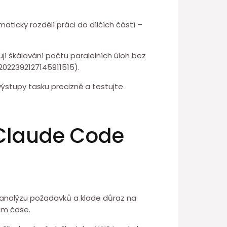
ticky rozdělí práci do dílčích ⁢částí –
í škálování počtu paralelních⁤ úloh bez
2022392127145911515).
stupy tasku precizně a⁤ testujte
 Claude Code
analýzu požadavků a⁣ klade důraz na
ém čase.