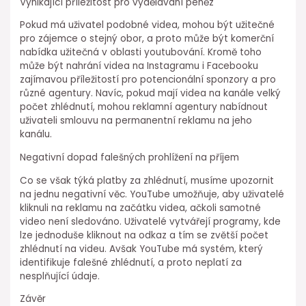
Vynikající příležitost pro vydělávání peněz
Pokud má uživatel podobné videa, mohou být užitečné
pro zájemce o stejný obor, a proto může být komerční
nabídka užitečná v oblasti youtubování. Kromě toho
může být nahrání videa na Instagramu i Facebooku
zajímavou příležitostí pro potencionální sponzory a pro
různé agentury. Navíc, pokud mají videa na kanále velký
počet zhlédnutí, mohou reklamní agentury nabídnout
uživateli smlouvu na permanentní reklamu na jeho
kanálu.
Negativní dopad falešných prohlížení na příjem
Co se však týká platby za zhlédnutí, musíme upozornit
na jednu negativní věc. YouTube umožňuje, aby uživatelé
kliknuli na reklamu na začátku videa, ačkoli samotné
video není sledováno. Uživatelé vytvářejí programy, kde
lze jednoduše kliknout na odkaz a tím se zvětší počet
zhlédnutí na videu. Avšak YouTube má systém, který
identifikuje falešné zhlédnutí, a proto neplatí za
nesplňující údaje.
Závěr