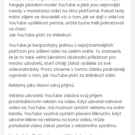
funguje platební model YouTube a jaké jsou nejnovější
trendy v monetizaci videí na této platformě. Pokud tedy
máte zájem se dozvědět víc o tom, jak se dají z videí na
YouTube vydělávat peníze, určitě byste měli pokračovat
ve čtení.
Jak YouTube platí za shlédnutí
YouTube je bezpochyby jednou z nejvýznamnějších
platform pro sdílení videí na celém světě. To znamená,
že je to také velmi lukrativní obchodní příležitost pro
mnoho uživatelů, kteří chtějí získat výdělek za své
videonahrávky. Proto chceme v tomto článku podrobněji
vyprávět o tom, jak YouTube platí za shlédnutí videí.
Reklamy jako hlavní zdroj příjmů
Většina uživatelů YouTube získává svůj příjem
prostřednictvím reklam na videu. Když uživatel nahrává
video na YouTube, má možnost umístit reklamu na svém
kanálu. YouTube využívá systém placení kliknutím, když
uživatel klikne na reklamu na konci videa, může
pořadatel videa získat peníze z reklamního systému.