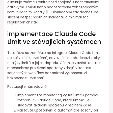
eliminuje známé zranitelnosti spojené s nechráněnými
datovými ⁢úložišti nebo nedostatečně zabezpečenými
komunikačními kanály
[1]
. Dlouhodobě tak dochází ke
snížení bezpečnostních incidentů a minimalizaci
regulatorních ⁢rizik.
implementace Claude Code
Limit⁢ ve stávajících systémech
Tato fáze se zaměřuje na ⁤integraci Claude ⁣Code Limit
do stávajících systémů, navazující na předchozí kroky
analýzy⁣ limitů a jejich dopadu. Cílem je⁢ zavést kontrolní
mechanismy pro řízení spotřeby zdrojů v kontextu
současných workflow bez snížení výkonnosti⁢ či
bezpečnosti systémů.
Postupujte následovně:
Implementujte monitoring využití limitů pomocí
rozhraní API Claude Code, které umožňuje
sledovat aktuální spotřebu v reálném čase.
Nastavte upozornění a automatické zásahy při