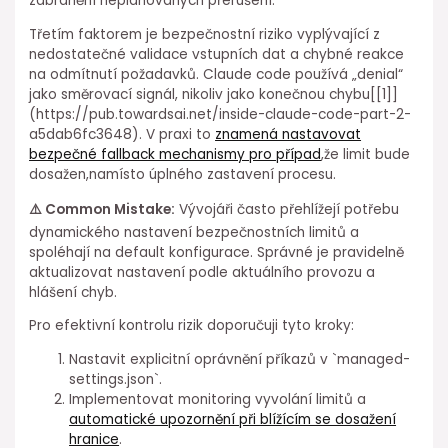
zabránění neplánovaných přerušení.
Třetím faktorem je bezpečnostní riziko vyplývající z
nedostatečné validace vstupních dat a chybné reakce
na odmítnutí požadavků. Claude code⁢ používá „denial“
jako⁤ směrovací signál, nikoliv jako konečnou ⁢chybu[[1]]
(https://pub.towardsai.net/inside-claude-code-part-2-
a5dab6fc3648). V praxi to ⁣
znamená nastavovat
bezpečné fallback mechanismy pro případ
,že limit bude
dosažen,namísto úplného zastavení procesu.
⚠️ Common Mistake:
Vývojáři často přehlížejí potřebu
dynamického⁣ nastavení bezpečnostních limitů a
spoléhají na default konfigurace. Správné je pravidelně
aktualizovat nastavení podle aktuálního provozu a
hlášení chyb.
Pro efektivní kontrolu rizik doporučuji tyto kroky:
Nastavit explicitní oprávnění příkazů v `managed-
settings.json`.
Implementovat monitoring vyvolání limitů a
automatické upozornění⁣ při⁣ blížícím se dosažení
⁢hranice
.