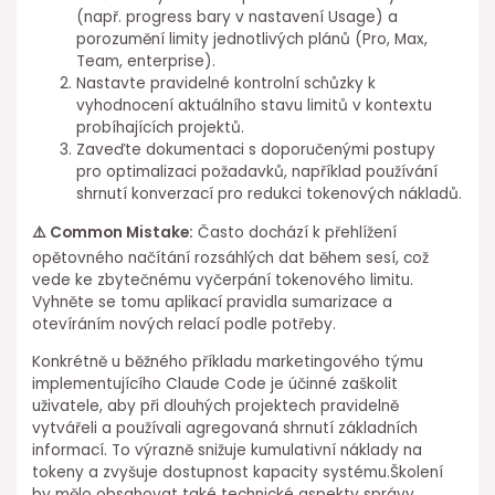
(např. progress bary v nastavení Usage) a
porozumění limity jednotlivých plánů (Pro, Max,
Team, enterprise).
Nastavte pravidelné kontrolní schůzky k
vyhodnocení aktuálního stavu limitů⁣ v kontextu
probíhajících projektů.
Zaveďte dokumentaci ⁢s ⁢doporučenými postupy
pro optimalizaci požadavků, například používání
shrnutí konverzací pro redukci tokenových nákladů.
⚠️ Common Mistake:
Často dochází k přehlížení
opětovného načítání rozsáhlých dat během sesí,⁤ což
vede ke zbytečnému vyčerpání tokenového limitu.
Vyhněte se tomu aplikací⁤ pravidla sumarizace a
otevíráním nových relací podle potřeby.
Konkrétně u běžného příkladu marketingového týmu
implementujícího Claude Code je účinné zaškolit⁤
uživatele, aby při dlouhých ⁤projektech pravidelně
vytvářeli a používali agregovaná shrnutí základních
informací. To výrazně snižuje kumulativní náklady na
tokeny a zvyšuje ⁢dostupnost ⁢kapacity systému.Školení⁢
by mělo⁢ obsahovat také technické⁣ aspekty správy