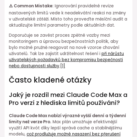
⚠️ Common Mistake:
Ignorování pravidelné revize
nastavených limitů vede k neadekvátní reakci na změny
v⁤ uživatelské zátěži. Místo toho proveďte měsíční audit a
aktualizujte limitní⁢ parametry podle aktuálních dat.
Doporučuje ⁤se zavést⁤ proces zpětné vazby ⁢mezi
monitoringem a úpravou bezpečnostních politik, aby
bylo možné pružně reagovat na nové vzorce chování
uživatelů. Tak lze zajistit udržitelnost řešení ⁢i
při nárůstu
uživatelských požadavků bez kompromisu bezpečnosti
nebo dostupnosti⁣ služby
.
[1]
Často kladené otázky
Jaký je rozdíl mezi Claude Code Max a
Pro verzí z hlediska limitů používání?
Claude Code Max⁣ nabízí výrazně vyšší denní a týdenní
limity než verze Pro.
Max plán umožňuje efektivnější
využití API kvót díky lepší správě cache a stabilnějšímu
modelu,
což prodlužuje možné nasazení bez přerušení