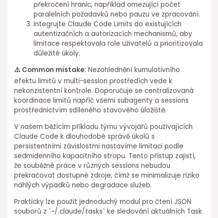
překročení hranic, například omezující počet
paralelních požadavků nebo pauzu ve zpracování.
Integrujte Claude⁤ Code ⁣Limits do existujících
autentizačních a autorizacích mechanismů, aby
limitace respektovala role uživatelů a prioritizovala⁤
důležité⁢ úkoly.
⚠️ Common mistake:
Nezohlednění kumulativního
efektu limitů v multi-session prostředích vede k⁣
nekonzistentní kontrole. Doporučuje se centralizovaná
koordinace limitů napříč všemi subagenty a sessions
prostřednictvím ⁣sdíleného stavového úložiště.
V našem běžícím příkladu týmu vývojářů používajících
Claude ⁣Code k dlouhodobé správě ⁤úkolů s
persistentními závislostmi nastavíme limitaci podle
sedmidenního kapacitního⁣ stropu. Tento přístup zajistí,
že souběžné práce v různých ⁢sessions nebudou
překračovat dostupné zdroje, čímž se minimalizuje riziko
náhlých výpadků nebo degradace služeb.
Prakticky lze použít jednoduchý modul pro ⁤čtení JSON
souborů z `~/.claude/tasks` ke sledování aktuálních Task