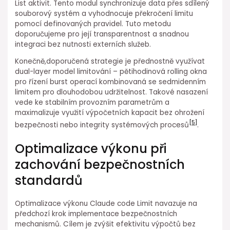
List aktivit. Tento modul synchronizuje ⁤data přes sdílený
souborový systém a vyhodnocuje překročení limitu
pomocí definovaných pravidel. Tuto ⁣metodu
doporučujeme pro její transparentnost a snadnou
integraci bez nutnosti externích služeb.
Konečně,doporučená strategie je přednostně využívat
dual-layer model limitování – pětihodinová rolling okna
pro řízení burst operací kombinovaná se sedmidenním
limitem pro dlouhodobou udržitelnost. Takové nasazení
vede ke stabilním provozním parametrům a
maximalizuje využití výpočetních kapacit bez ohrožení
[5]
⁣bezpečnosti nebo ⁢integrity systémových procesů
.
Optimalizace výkonu při
zachování bezpečnostních
standardů
Optimalizace výkonu Claude code ⁣Limit navazuje na
předchozí krok implementace bezpečnostních⁤
mechanismů. Cílem⁤ je zvýšit efektivitu výpočtů bez⁣