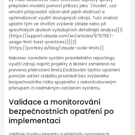
přepínání modelů pomocí příkazů jako `/model`, což
umožní přizpůsobit výkon úloh jejich složitosti a
optimalizovat využití dostupných zdrojů. Tuto znalost
uplatní tým ve chvílích zvýšené zátěže nebo při
specifických úkolech vyžadujících⁢ detailnější analýzu[[1]
(https://support.claude.com/en/articles/9797557-
usage-limit-best-practices)][[2]
(https://portkey.ai/blog/claude-code-limits)].
Nakonec zavedete systém pravidelného reportingu
využití⁢ zdrojů napříč projekty a školení zaměřená ⁢na
prevenci překročení limitů.Dodržování ⁢těchto opatření
pomůže udržet stabilitu prostředí bez zvýšeného
bezpečnostního rizika spojeného s nekontrolovaným
přístupem či nadměrným zatížením systému.
Validace a monitorování
⁤bezpečnostních opatření po
implementaci
zajišťuje trvalou integritu a efektivitu ⁤nasazených