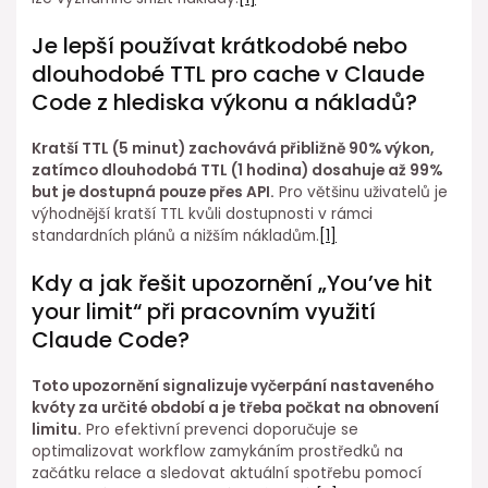
Je lepší používat krátkodobé⁢ nebo
dlouhodobé TTL pro cache v Claude
Code z hlediska výkonu a nákladů?
Kratší TTL (5 ⁢minut) zachovává přibližně 90% výkon,
zatímco dlouhodobá TTL (1 hodina)⁤ dosahuje⁤ až 99%
but je dostupná pouze přes API.
Pro většinu uživatelů je
výhodnější kratší⁤ TTL kvůli dostupnosti v rámci
standardních plánů a nižším nákladům.
[1]
Kdy a jak řešit upozornění⁣ „You’ve hit
your limit“ při pracovním využití
Claude Code?
Toto upozornění signalizuje vyčerpání nastaveného
kvóty za určité období a je ⁣třeba počkat na obnovení
⁢limitu.
Pro efektivní prevenci doporučuje se
optimalizovat⁤ workflow zamykáním prostředků na
začátku relace a sledovat⁢ aktuální spotřebu pomocí⁢