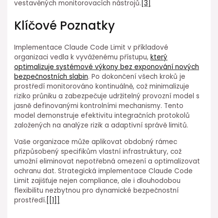
vestavěných monitorovacích⁣ nástrojů.
[3]
Klíčové Poznatky
Implementace Claude Code Limit v příkladové
organizaci vedla k vyváženému přístupu,
který
optimalizuje systémové výkony bez exponování nových
bezpečnostních slabin
. Po dokončení všech kroků je
prostředí monitorováno kontinuálně, což minimalizuje
riziko průniku ⁢a zabezpečuje udržitelný provozní model s
jasně definovanými kontrolními mechanismy. ⁤Tento⁤
model demonstruje efektivitu integračních⁤ protokolů
založených na analýze rizik a adaptivní správě limitů.
Vaše organizace může aplikovat obdobný rámec
přizpůsobený specifikům vlastní infrastruktury, což
umožní eliminovat nepotřebná omezení a optimalizovat
ochranu dat. Strategická implementace Claude Code
Limit⁣ zajišťuje nejen compliance, ale i dlouhodobou
flexibilitu nezbytnou pro dynamické ⁤bezpečnostní
prostředí.
[[1]]