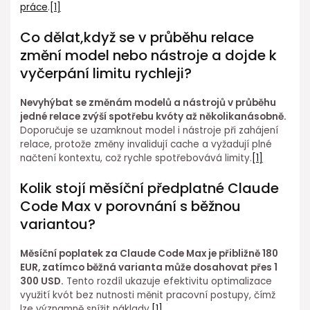
práce
.
[1]
Co dělat,když se v průběhu relace
změní model nebo nástroje a dojde k
vyčerpání limitu rychleji?
Nevyhýbat⁤ se změnám modelů a nástrojů v průběhu⁢
jedné relace zvýší spotřebu kvóty až několikanásobně.
Doporučuje se uzamknout model i nástroje při zahájení⁣
relace, protože změny invalidují cache a vyžadují plné
načtení kontextu, což rychle spotřebovává limity.
[1]
Kolik stojí měsíční předplatné Claude
Code Max v porovnání s běžnou
variantou?
Měsíční poplatek za Claude Code Max je přibližně 180
EUR, zatímco běžná varianta může dosahovat přes 1
300 USD.
Tento rozdíl ukazuje ⁢efektivitu ⁤optimalizace
využití kvót⁣ bez nutnosti měnit pracovní postupy, čímž
lze významně snížit náklady.
[1]