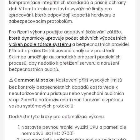
kompromitace integritních standardů a přísné ochrany
dat. V tomto kroku nastavte vyvážené limity pro
zpracování, které odpovídají kapacitě hardwaru a
zabezpečovacím protokolům.
Pro řízení výkonu použijte adaptivní škálování zátěže,⁢
které dynamicky upravuje počet aktivních výpočetních
vláken ⁤podle zátěže systému
a bezpečnostních pravidel.
Příklad z praxe: Distribuovaná analýza v prostředí
Skillmea umožňuje automatické omezení paralelních
procesů, aby nedošlo k přetížení serveru⁢ a narušení
bezpečnostních auditů.
⚠️ Common Mistake:
Nastavení příliš vysokých limitů
bez kontroly bezpečnostních dopadů často vede k
neautorizovanému přístupu nebo vynechání auditních
stop. Zamiřte na konzistentní monitorování a zpětnou
⁤vazbu systémových protokolů.
Dodržujte tyto kroky pro optimalizaci ⁢výkonu:
Nastavte pevnou hranici využití CPU a⁤ paměti dle
normativů ISO/IEC 27001.
Implementujte real-time šifrování datových⁤ toků