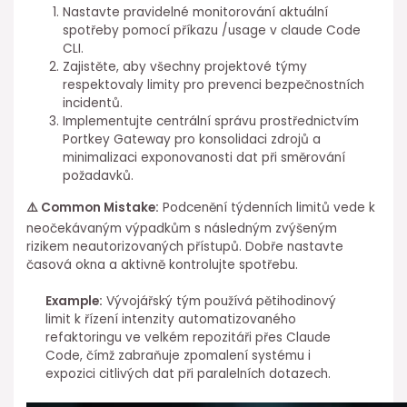
Nastavte pravidelné monitorování aktuální
spotřeby ⁣pomocí ⁢příkazu /usage v claude Code
CLI.
Zajistěte, aby všechny projektové týmy⁤
respektovaly limity pro prevenci bezpečnostních
incidentů.
Implementujte centrální správu prostřednictvím
Portkey Gateway pro konsolidaci zdrojů a
minimalizaci exponovanosti dat při směrování
požadavků.
⚠️ Common Mistake:
Podcenění týdenních limitů vede k
neočekávaným výpadkům s následným zvýšeným
rizikem neautorizovaných přístupů. Dobře nastavte
časová okna a aktivně kontrolujte spotřebu.
Example:
Vývojářský tým používá pětihodinový
limit k řízení intenzity ⁣automatizovaného
refaktoringu ⁢ve velkém repozitáři přes Claude
Code, čímž ⁤zabraňuje zpomalení ⁣systému i
expozici citlivých dat při paralelních dotazech.