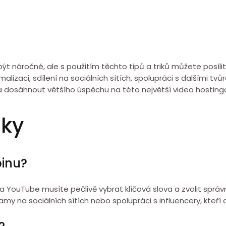
 náročné, ale s použitím těchto tipů a triků můžete posílit 
izaci, sdílení na sociálních sítích, spolupráci s dalšími tv
a dosáhnout většího úspěchu na této největší video hosting
zky
pinu?
 na YouTube musíte pečlivě vybrat klíčová slova a zvolit sprá
my na sociálních sítích nebo spolupráci s influencery, kteří 