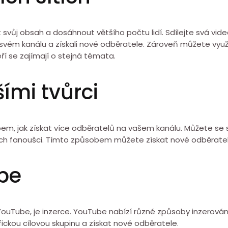
 svůj obsah a dosáhnout většího počtu lidí. Sdílejte svá videa
 o svém kanálu a získali nové odběratele. Zároveň můžete vy
eří se zajímají o stejná témata.
ími tvůrci
, jak získat více odběratelů na vašem kanálu. Můžete se spoj
ejich fanoušci. Tímto způsobem můžete získat nové odběratele
ube
ouTube, je inzerce. YouTube nabízí různé způsoby inzerování
fickou cílovou skupinu a získat nové odběratele.