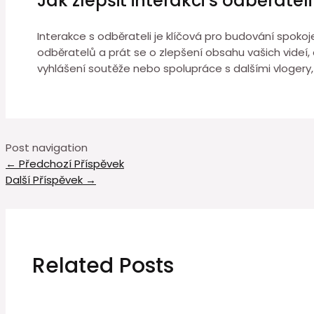
Jak zlepšit interakci s odběrateli
Interakce s odběrateli je klíčová pro budování spok
odběratelů a prát se o zlepšení obsahu vašich videí, a
vyhlášení soutěže nebo spolupráce s dalšími vlogery, 
Post navigation
←
Předchozí Příspěvek
Další Příspěvek
→
Related Posts