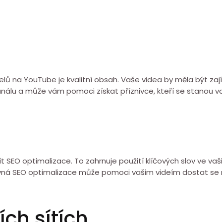
elů na YouTube je kvalitní obsah. Vaše videa by měla být zají
análu a může vám pomoci získat příznivce, kteří se stanou va
SEO optimalizace. To zahrnuje použití klíčových slov ve vaši
ávná SEO optimalizace může pomoci vašim videím dostat se 
ích sítích