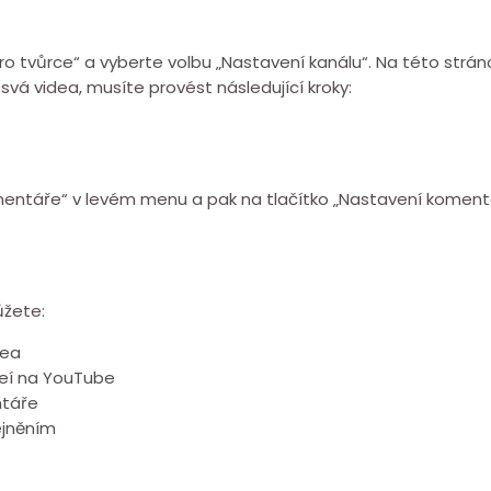
e pro tvůrce“ a vyberte volbu „Nastavení kanálu“. Na této st
vá videa, musíte provést následující kroky:
omentáře“ v levém menu a pak na tlačítko „Nastavení koment
ůžete:
dea
deí na YouTube
ntáře
ejněním