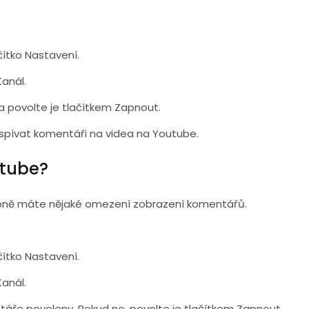
čítko Nastavení.
Kanál.
a povolte je tlačítkem Zapnout.
říspívat komentáři na videa na Youtube.
utube?
bně máte nějaké omezení zobrazení komentářů.
čítko Nastavení.
Kanál.
ntáře povoleny. Pokud ne, povolte je tlačítkem Zapnout.