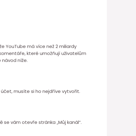
, že YouTube má více než 2 miliardy
u komentáře, které umožňují uživatelům
 návod níže.
účet, musíte si ho nejdříve vytvořit.
ně se vám otevře stránka „Můj kanál“.