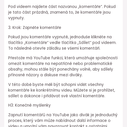
Pod videem najdete část nazvanou „komentáře“. Pokud
je tato část prázdná, znamená to, že komentáře jsou
vypnuty.
3. Krok: Zapněte komentáře
Pokud jsou komentáře vypnuté, jednoduše klikněte na
tlačítko „Komentáře“ vedle tlačítka „Sdílet“ pod videem.
To následně otevře záložku se všemi komentáři.
Přestože má YouTube funkci, která umožňuje společnosti
omezit komentáře na nepatřičné nebo problematické
obsahy, mohou stále být ponechány volné, aby sdílely
přínosné názory a diskuse mezi diváky.
V této době byste měli být schopni vidět všechny
komentáře ke konkrétnímu videu. Můžete si je prohlížet,
sdílet a dokonce i přidávat své vlastní komentáře.
H3: Konečné myšlenky
Zapnutí komentářů na YouTube jako divák je jednoduchý
proces, který vám může nabídnout další informace o
videu a umožní vám navazovat kontakt s ostatními