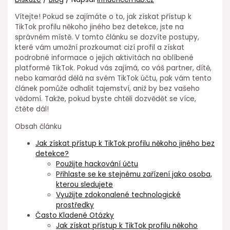
Vítejte! Pokud se zajímáte o to, jak získat přístup k
TikTok profilu někoho jiného bez detekce, jste na
správném místě. V tomto článku se dozvíte postupy,
které vám umožní prozkoumat cizí profil a získat
podrobné informace o jejich aktivitách na oblíbené
platformě TikTok. Pokud vás zajímá, co váš partner, dítě,
nebo kamarád dělá na svém TikTok účtu, pak vám tento
článek pomůže odhalit tajemství, aniž by bez vašeho
vědomí. Takže, pokud byste chtěli dozvědět se více,
čtěte dál!
Obsah článku
Jak získat přístup k TikTok profilu někoho jiného bez
detekce?
Použijte hackování účtu
Přihlaste se ke stejnému zařízení jako osoba,
kterou sledujete
Využijte zdokonalené technologické
prostředky
Často Kladené Otázky
Jak získat přístup k TikTok profilu někoho