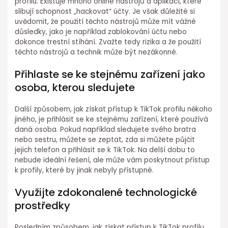
profilu. Existuje mnoho online nástrojů a aplikací, které
slibují schopnost „hackovat“ účty. Je však důležité si
uvědomit, že použití těchto nástrojů může mít vážné
důsledky, jako je například zablokování účtu nebo
dokonce trestní stíhání. Zvažte tedy rizika a že použití
těchto nástrojů a technik může být nezákonné.
Přihlaste se ke stejnému zařízení jako
osoba, kterou sledujete
Další způsobem, jak získat přístup k TikTok profilu někoho
jiného, je přihlásit se ke stejnému zařízení, které používá
daná osoba. Pokud například sledujete svého bratra
nebo sestru, můžete se zeptat, zda si můžete půjčit
jejich telefon a přihlásit se k TikTok. Na delší dobu to
nebude ideální řešení, ale může vám poskytnout přístup
k profily, které by jinak nebyly přístupné.
Využijte zdokonalené technologické
prostředky
Posledním způsobem, jak získat přístup k TikTok profilu