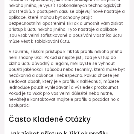
někoho jiného, je využít zdokonalených technologických
prostředků. S postupem času se objevují nové nástroje a
aplikace, které mohou být schopny projít
bezpečnostními opatřeními TikTok a umožnit vám získat
přístup k účtu někoho jiného. Tyto nástroje a aplikace
jsou však velmi sofistikované a používání vlastníka účtu
může vést k zablokování účtu.
V souhrnu, získání přístupu k TikTok profilu někoho jiného
není snadný úkol. Pokud si nejste jisti, zda je vstup do
cizího účtu důvodný a legální, měli byste se vyhnout
použití jakéhokoli způsobu nebo techniky, která může být
nezákonná a dokonce i nebezpečná. Pokud chcete jen
sledovat obsah, který je v profilu k nahlédnutí, můžete
jednoduše použít vyhledávání a výsledek prozkoumat.
Pokud je to však pro vás velmi důležité nebo nutné,
neváhejte kontaktovat majitele profilu a požádat ho o
spolupráci.
Často Kladené Otázky
Jak získat přístup k TikTok profilu