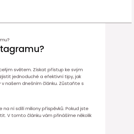
amu?
nstagramu?
s celým světem. Získat přístup ke svým
stit jednoduché a efektivní tipy, jak
y v našem dnešním článku. Zůstaňte s
 na ní sdílí miliony příspěvků. Pokud jste
it. V tomto článku vám přinášíme několik