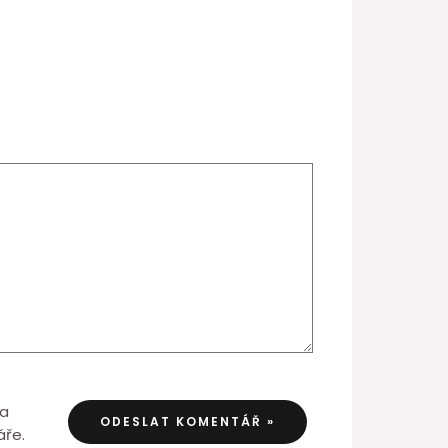
 a
áře.