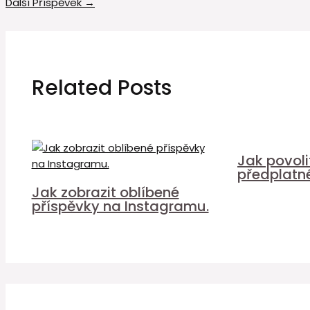
Další Příspěvek
→
Related Posts
Jak povol
předplatn
Jak zobrazit oblíbené
příspěvky na Instagramu.