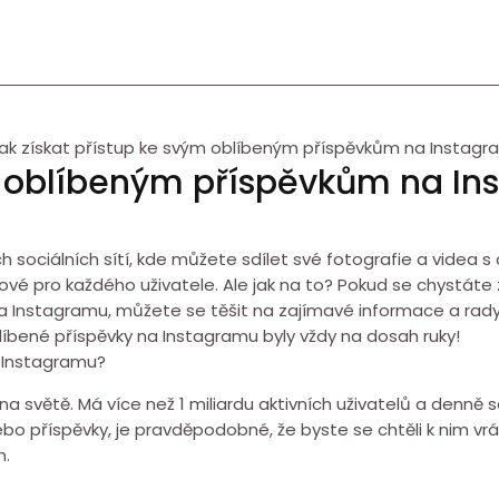
ak získat přístup ke svým oblíbeným příspěvkům na Instagr
ým oblíbeným příspěvkům na I
h sociálních sítí, kde můžete sdílet své fotografie a videa 
é pro každého uživatele. Ale jak na to? Pokud se chystáte zji
na Instagramu, můžete se těšit na zajímavé informace a rad
blíbené příspěvky na Instagramu byly vždy na dosah ruky!
a Instagramu?
na světě. Má více než 1 miliardu aktivních uživatelů a denně se
 příspěvky, je pravděpodobné, že byste se chtěli k nim vrát
m.