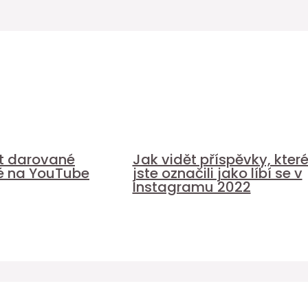
it darované
Jak vidět příspěvky, kter
é na YouTube
jste označili jako líbí se v
Instagramu 2022