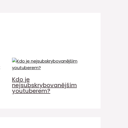
é
Kdo je
nejsubskrybovanějším
youtuberem?