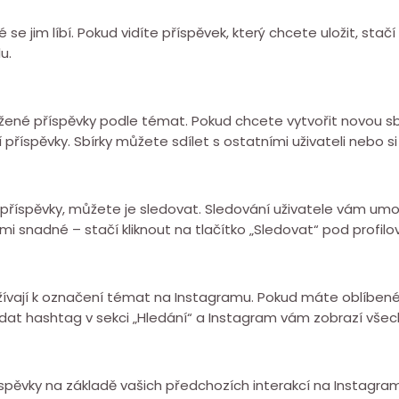
e jim líbí. Pokud vidíte příspěvek, který chcete uložit, stačí
u.
né příspěvky podle témat. Pokud chcete vytvořit novou sbírk
í příspěvky. Sbírky můžete sdílet s ostatními uživateli nebo 
 příspěvky, můžete je sledovat. Sledování uživatele vám umožní
lmi snadné – stačí kliknout na tlačítko „Sledovat“ pod profi
užívají k označení témat na Instagramu. Pokud máte oblíbené
edat hashtag v sekci „Hledání“ a Instagram vám zobrazí všec
ěvky na základě vašich předchozích interakcí na Instagramu