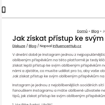
0
Domů
Blog
J
Jak získat přístup ke sv
Diskuze
/
Blog
/ Napsal
InfluencerHub.cz
V dnešní době je Instagram jednou z nejpopulárnějšíc
oblíbeným příspěvkům na této platformě je tedy klíčov
získat lepší přístup ke svým oblíbeným příspěvkům 
námi a zjistěte, co musíte udělat pro to, aby vaše o
Jak získat přístup ke svým oblíbeným příspěvkům n
Instagram je jednou z nejoblíbenějších sociálních sítí 
fanouškem Instagramu a máte oblíbené uživatele nebo
tipů, jak získat přístup ke svým oblíbeným příspěvků
1. Využijte funkci „Uložit“